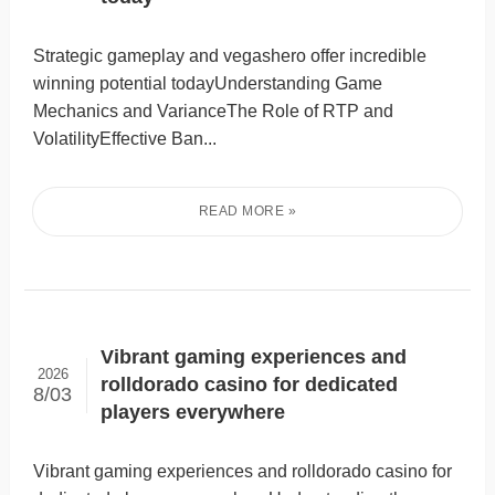
Strategic gameplay and vegashero offer incredible
winning potential todayUnderstanding Game
Mechanics and VarianceThe Role of RTP and
VolatilityEffective Ban...
Vibrant gaming experiences and
2026
rolldorado casino for dedicated
8/03
players everywhere
Vibrant gaming experiences and rolldorado casino for