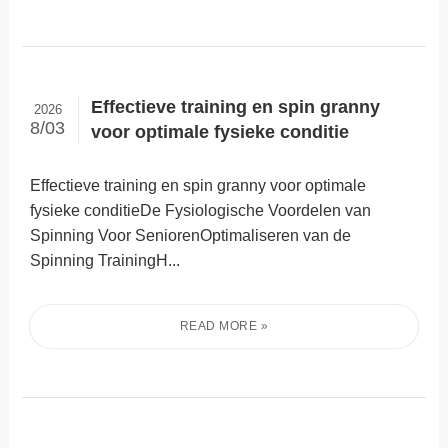
Effectieve training en spin granny
2026
8/03
voor optimale fysieke conditie
Effectieve training en spin granny voor optimale
fysieke conditieDe Fysiologische Voordelen van
Spinning Voor SeniorenOptimaliseren van de
Spinning TrainingH...