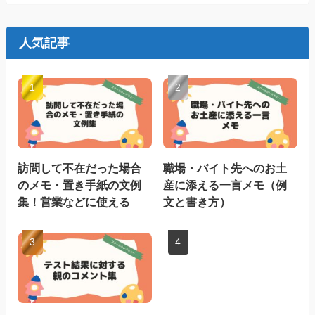
人気記事
訪問して不在だった場合
職場・バイト先へのお土
のメモ・置き手紙の文例
産に添える一言メモ（例
集！営業などに使える
文と書き方）