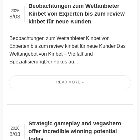
Beobachtungen zum Wettanbieter
2026
Kinbet von Experten bis zum review
8/03
kinbet für neue Kunden
Beobachtungen zum Wettanbieter Kinbet von
Experten bis zum review kinbet für neue KundenDas
Wettangebot von Kinbet – Vielfalt und
SpezialisierungDer Fokus au...
Strategic gameplay and vegashero
2026
offer incredible winning potential
8/03
today