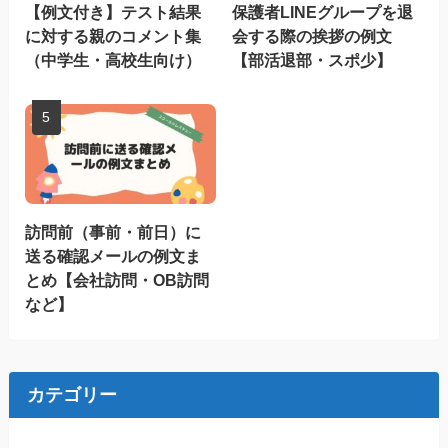
【例文付き】テスト結果
保護者LINEグループを退
に対する親のコメント集
会する際の挨拶の例文
（中学生・高校生向け）
【部活退部・スポ少】
訪問前（事前・前日）に
送る確認メールの例文ま
とめ【会社訪問・OB訪問
など】
カテゴリー