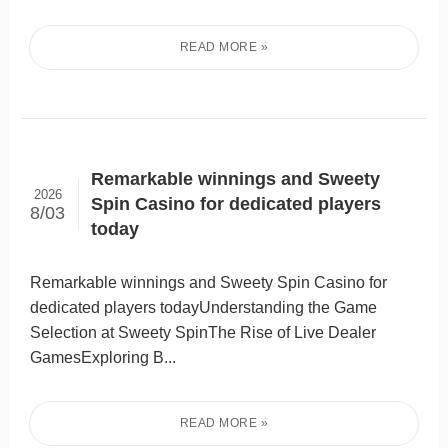
Remarkable winnings and Sweety
2026
Spin Casino for dedicated players
8/03
today
Remarkable winnings and Sweety Spin Casino for
dedicated players todayUnderstanding the Game
Selection at Sweety SpinThe Rise of Live Dealer
GamesExploring B...