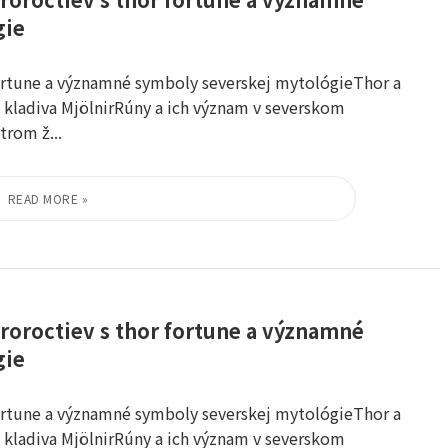
gie
 fortune a významné symboly severskej mytológieThor a
 kladiva MjölnirRúny a ich význam v severskom
trom ž...
proroctiev s thor fortune a významné
gie
 fortune a významné symboly severskej mytológieThor a
 kladiva MjölnirRúny a ich význam v severskom