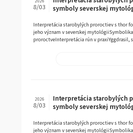
2026
8/03
symboly severskej mytoló
Interpretácia starobylých proroctiev s thor
jeho význam v severskej mytológiiSymbolika
proroctveInterpretácia rún v praxiYggdrasil, s
Interpretácia starobylých 
2026
8/03
symboly severskej mytoló
Interpretácia starobylých proroctiev s thor
jeho význam v severskej mytológiiSymbolika