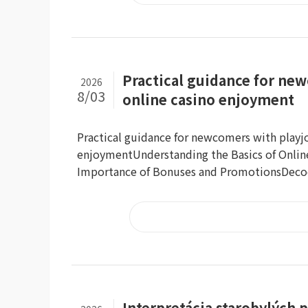
Practical guidance for ne
2026
8/03
online casino enjoyment
Practical guidance for newcomers with playj
enjoymentUnderstanding the Basics of Online
Importance of Bonuses and PromotionsDecod
Interpretácia starobylých 