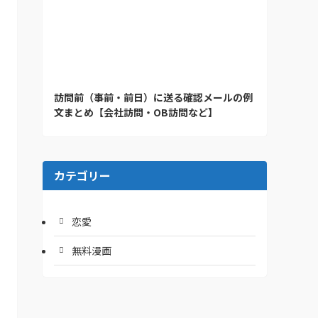
訪問前（事前・前日）に送る確認メールの例
文まとめ【会社訪問・OB訪問など】
カテゴリー
恋愛
無料漫画