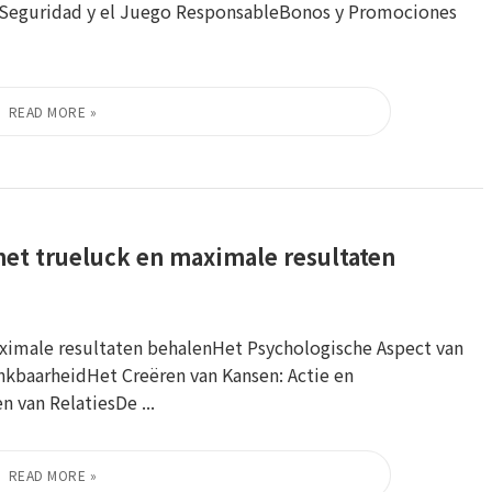
la Seguridad y el Juego ResponsableBonos y Promociones
et trueluck en maximale resultaten
imale resultaten behalenHet Psychologische Aspect van
kbaarheidHet Creëren van Kansen: Actie en
van RelatiesDe ...