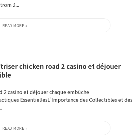
trom ž...
triser chicken road 2 casino et déjouer
ible
ad 2 casino et déjouer chaque embûche
 Tactiques EssentiellesL'Importance des Collectibles et des
.