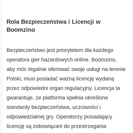
Rola Bezpieczeństwa i Licencji w
Boomzino
Bezpieczeństwo jest priorytetem dla każdego
operatora gier hazardowych online. Boomzino,
aby móc legalnie oferować swoje usługi na terenie
Polski, musi posiadać ważną licencję wydaną
przez odpowiedni organ regulacyjny. Licencja ta
gwarantuje, że platforma spełnia określone
standardy bezpieczeństwa, uczciwości i
odpowiedzialnej gry. Operatorzy posiadający
licencję są zobowiązani do przestrzegania