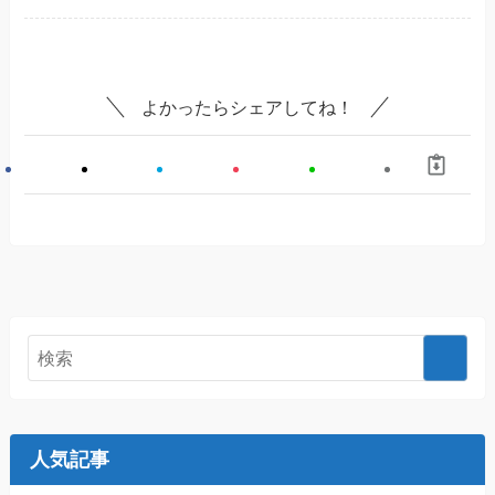
よかったらシェアしてね！
人気記事