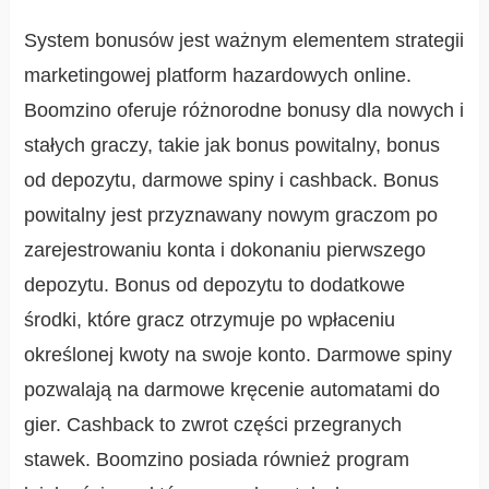
System bonusów jest ważnym elementem strategii
marketingowej platform hazardowych online.
Boomzino oferuje różnorodne bonusy dla nowych i
stałych graczy, takie jak bonus powitalny, bonus
od depozytu, darmowe spiny i cashback. Bonus
powitalny jest przyznawany nowym graczom po
zarejestrowaniu konta i dokonaniu pierwszego
depozytu. Bonus od depozytu to dodatkowe
środki, które gracz otrzymuje po wpłaceniu
określonej kwoty na swoje konto. Darmowe spiny
pozwalają na darmowe kręcenie automatami do
gier. Cashback to zwrot części przegranych
stawek. Boomzino posiada również program