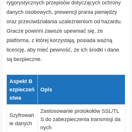
rygorystycznych przepisów dotyczących ochrony
danych osobowych, prewencji prania pieniędzy
oraz przeciwdziałania uzależnieniom od hazardu.
Gracze powinni zawsze upewniać się, że
platforma, z której korzystają, posiada ważną
licencję, aby mieć pewność, że ich środki i dane
są bezpieczne.
Aspekt B
ezpieczeń
Opis
stwa
Zastosowanie protokołów SSL/TL
Szyfrowan
S do zabezpieczenia transmisji da
ie danych
nych