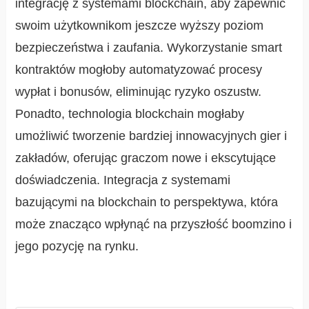
integrację z systemami blockchain, aby zapewnić
swoim użytkownikom jeszcze wyższy poziom
bezpieczeństwa i zaufania. Wykorzystanie smart
kontraktów mogłoby automatyzować procesy
wypłat i bonusów, eliminując ryzyko oszustw.
Ponadto, technologia blockchain mogłaby
umożliwić tworzenie bardziej innowacyjnych gier i
zakładów, oferując graczom nowe i ekscytujące
doświadczenia. Integracja z systemami
bazującymi na blockchain to perspektywa, która
może znacząco wpłynąć na przyszłość boomzino i
jego pozycję na rynku.