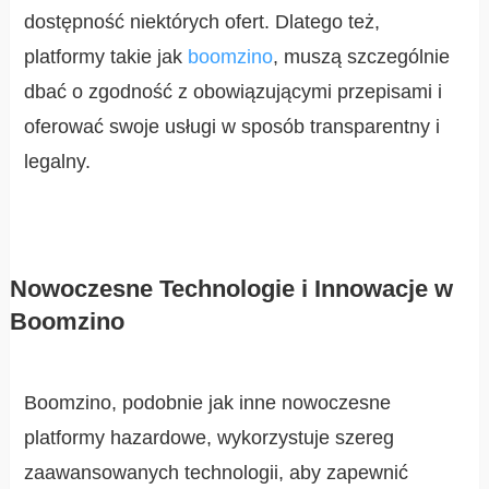
dostępność niektórych ofert. Dlatego też,
platformy takie jak
boomzino
, muszą szczególnie
dbać o zgodność z obowiązującymi przepisami i
oferować swoje usługi w sposób transparentny i
legalny.
Nowoczesne Technologie i Innowacje w
Boomzino
Boomzino, podobnie jak inne nowoczesne
platformy hazardowe, wykorzystuje szereg
zaawansowanych technologii, aby zapewnić