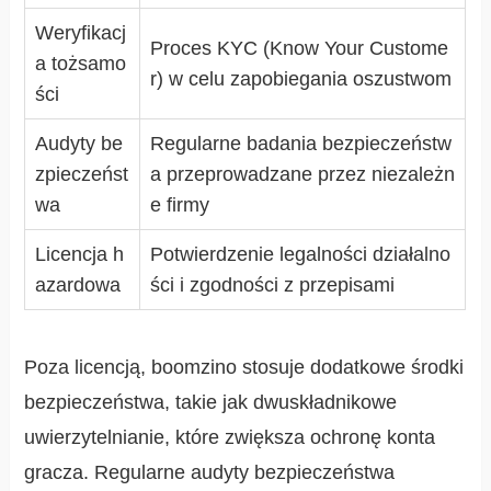
Weryfikacj
Proces KYC (Know Your Custome
a tożsamo
r) w celu zapobiegania oszustwom
ści
Audyty be
Regularne badania bezpieczeństw
zpieczeńst
a przeprowadzane przez niezależn
wa
e firmy
Licencja h
Potwierdzenie legalności działalno
azardowa
ści i zgodności z przepisami
Poza licencją, boomzino stosuje dodatkowe środki
bezpieczeństwa, takie jak dwuskładnikowe
uwierzytelnianie, które zwiększa ochronę konta
gracza. Regularne audyty bezpieczeństwa