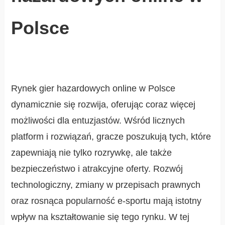
Polsce
Rynek gier hazardowych online w Polsce
dynamicznie się rozwija, oferując coraz więcej
możliwości dla entuzjastów. Wśród licznych
platform i rozwiązań, gracze poszukują tych, które
zapewniają nie tylko rozrywkę, ale także
bezpieczeństwo i atrakcyjne oferty. Rozwój
technologiczny, zmiany w przepisach prawnych
oraz rosnąca popularność e-sportu mają istotny
wpływ na kształtowanie się tego rynku. W tej