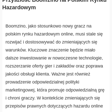
Przyszłość Boomzino na Polskim Rynku
Hazardowym
Boomzino, jako stosunkowo nowy gracz na
polskim rynku hazardowym online, musi stale się
rozwijać i dostosowywać do zmieniających się
warunków. Kluczowe znaczenie będzie miało
dalsze inwestowanie w nowoczesne technologie,
rozszerzanie oferty gier i zakładów oraz poprawa
jakości obsługi klienta. Ważne jest również
prowadzenie odpowiedzialnej polityki
marketingowej, która promuje odpowiedzialną grę
i chroni graczy. W kontekście zmieniających się
przepisów prawnych dotyczących hazardu online