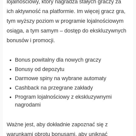
lojalnościowy, który nagradza stałych graczy za
ich aktywność na platformie. Im więcej gracz gra,
tym wyższy poziom w programie lojalnościowym
osiąga, a tym samym – dostęp do ekskluzywnych
bonusów i promocji.
Bonus powitalny dla nowych graczy
Bonusy od depozytu
Darmowe spiny na wybrane automaty
Cashback na przegrane zakłady
Program lojalnościowy z ekskluzywnymi
nagrodami
Ważne jest, aby dokładnie zapoznać się z
warunkami obrotu bonusami, aby uniknąć