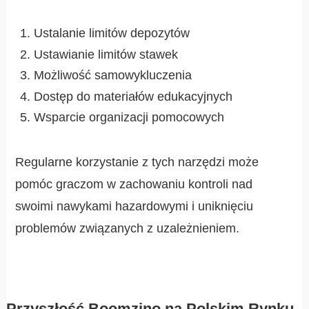
Ustalanie limitów depozytów
Ustawianie limitów stawek
Możliwość samowykluczenia
Dostęp do materiałów edukacyjnych
Wsparcie organizacji pomocowych
Regularne korzystanie z tych narzędzi może
pomóc graczom w zachowaniu kontroli nad
swoimi nawykami hazardowymi i uniknięciu
problemów związanych z uzależnieniem.