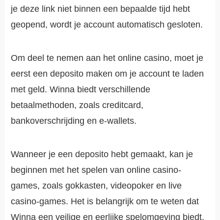
je deze link niet binnen een bepaalde tijd hebt
geopend, wordt je account automatisch gesloten.
Om deel te nemen aan het online casino, moet je
eerst een deposito maken om je account te laden
met geld. Winna biedt verschillende
betaalmethoden, zoals creditcard,
bankoverschrijding en e-wallets.
Wanneer je een deposito hebt gemaakt, kan je
beginnen met het spelen van online casino-
games, zoals gokkasten, videopoker en live
casino-games. Het is belangrijk om te weten dat
Winna een veilige en eerlijke spelomgeving biedt,