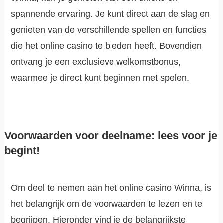
spannende ervaring. Je kunt direct aan de slag en
genieten van de verschillende spellen en functies
die het online casino te bieden heeft. Bovendien
ontvang je een exclusieve welkomstbonus,
waarmee je direct kunt beginnen met spelen.
Voorwaarden voor deelname: lees voor je
begint!
Om deel te nemen aan het online casino Winna, is
het belangrijk om de voorwaarden te lezen en te
begrijpen. Hieronder vind je de belangrijkste