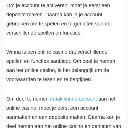
Om je account te activeren, moet je eerst een
deposito maken. Daarna kan je je account
gebruiken om te spelen en te genieten van de
verschillende spellen en functies.
Winna is een online casino dat verschillende
spellen en functies aanbiedt. Om deel te nemen
aan het online casino, is het belangrijk om de
voorwaarden te lezen en te begrijpen.
Om deel te nemen
maak winna account
aan het
online casino, moet je eerst een account
aanmaken en een deposito maken. Daarna kan je
deel nemen aan het online casino en genieten van