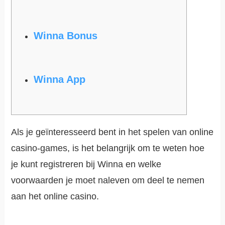
Winna Bonus
Winna App
Als je geïnteresseerd bent in het spelen van online
casino-games, is het belangrijk om te weten hoe
je kunt registreren bij Winna en welke
voorwaarden je moet naleven om deel te nemen
aan het online casino.