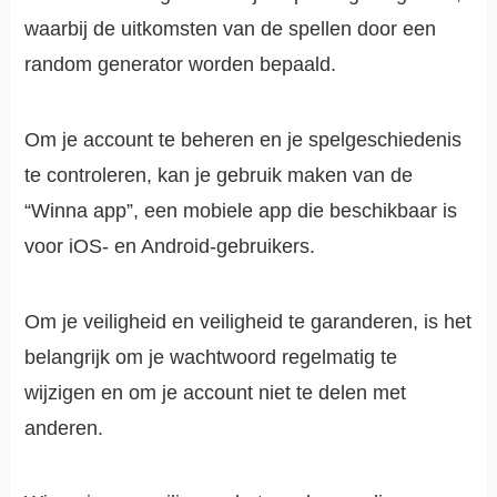
waarbij de uitkomsten van de spellen door een
random generator worden bepaald.
Om je account te beheren en je spelgeschiedenis
te controleren, kan je gebruik maken van de
“Winna app”, een mobiele app die beschikbaar is
voor iOS- en Android-gebruikers.
Om je veiligheid en veiligheid te garanderen, is het
belangrijk om je wachtwoord regelmatig te
wijzigen en om je account niet te delen met
anderen.