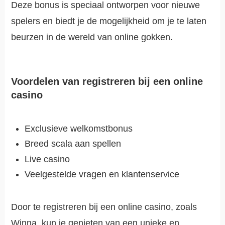
Deze bonus is speciaal ontworpen voor nieuwe
spelers en biedt je de mogelijkheid om je te laten
beurzen in de wereld van online gokken.
Voordelen van registreren bij een online
casino
Exclusieve welkomstbonus
Breed scala aan spellen
Live casino
Veelgestelde vragen en klantenservice
Door te registreren bij een online casino, zoals
Winna, kun je genieten van een unieke en