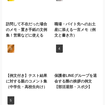
訪問して不在だった場合
職場・バイト先へのお土
のメモ・置き手紙の文例
産に添える一言メモ（例
集！営業などに使える
文と書き方）
【例文付き】テスト結果
保護者LINEグループを退
に対する親のコメント集
会する際の挨拶の例文
（中学生・高校生向け）
【部活退部・スポ少】