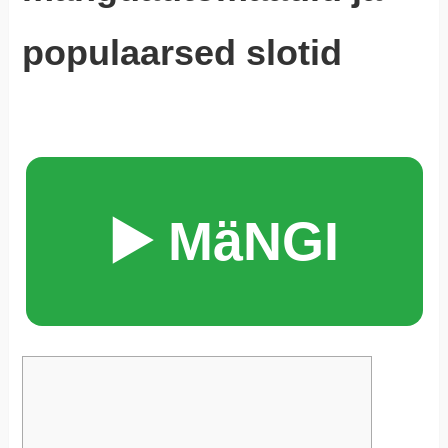
populaarsed slotid
▶️ MäNGI