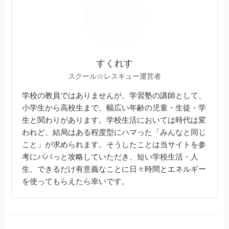
すくれす
スクール☆レスキュー運営者
学校の教員ではありませんが、学習塾の講師として、
小学生から高校生まで、幅広い年齢の児童・生徒・学
生と関わりがあります。学校生活においては時代は変
われど、結局はある程度型にハマった「みんなと同じ
こと」が求められます。そうしたことは当サイトを参
考にパパっと攻略していただき、短い学校生活・人
生、できるだけ有意義なことに日々時間とエネルギー
を使ってもらえたら幸いです。