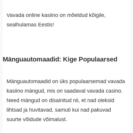
Vavada online kasiino on mõeldud kõigile,
sealhulamas Eestis!
Mänguautomaadid: Kige Populaarsed
Mänguautomaadid on üks populaarsemad vavada
kasiino mängud, mis on saadaval vavada casino.
Need mängud on disainitud nii, et nad oleksid
lihtsad ja huvitavad, samuti kui nad pakuvad
suurte võidude võimalust.