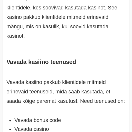
klientidele, kes soovivad kasutada kasinot. See
kasino pakkub klientidele mitmeid erinevaid
mängu, mis on kasulik, kui soovid kasutada
kasinot.
Vavada kasiino teenused
Vavada kasiino pakkub klientidele mitmeid
erinevaid teenuseid, mida saab kasutada, et
saada kõige paremat kasutust. Need teenused on:
Vavada bonus code
Vavada casino