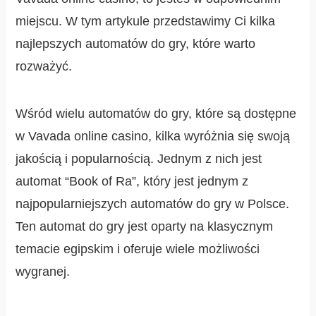
miejscu. W tym artykule przedstawimy Ci kilka
najlepszych automatów do gry, które warto
rozważyć.
Wśród wielu automatów do gry, które są dostępne
w Vavada online casino, kilka wyróżnia się swoją
jakością i popularnością. Jednym z nich jest
automat “Book of Ra”, który jest jednym z
najpopularniejszych automatów do gry w Polsce.
Ten automat do gry jest oparty na klasycznym
temacie egipskim i oferuje wiele możliwości
wygranej.