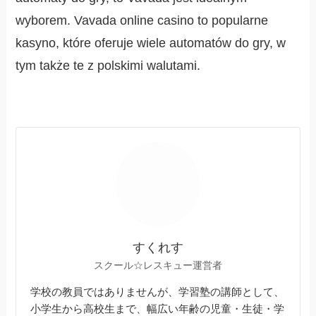
wyborem. Vavada online casino to popularne
kasyno, które oferuje wiele automatów do gry, w
tym także te z polskimi walutami.
すくれす
スクール☆レスキュー運営者
学校の教員ではありませんが、学習塾の講師として、
小学生から高校生まで、幅広い年齢の児童・生徒・学