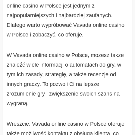
online casino w Polsce jest jednym z
najpopularniejszych i najbardziej zaufanych.
Dlatego warto wypróbować Vavada online casino
w Polsce i zobaczyć, co oferuje.
W Vavada online casino w Polsce, możesz także
znaleźć wiele informacji o automatach do gry, w
tym ich zasady, strategię, a także recenzje od
innych graczy. To pozwoli Ci na lepsze
zrozumienie gry i zwiększenie swoich szans na
wygraną.
Wreszcie, Vavada online casino w Polsce oferuje
także możliwość kontaktu z obsługą klienta, co