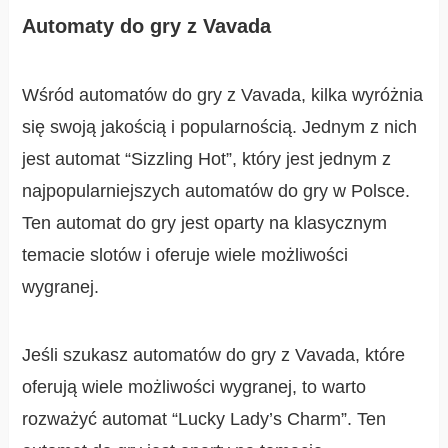
Automaty do gry z Vavada
Wśród automatów do gry z Vavada, kilka wyróżnia
się swoją jakością i popularnością. Jednym z nich
jest automat “Sizzling Hot”, który jest jednym z
najpopularniejszych automatów do gry w Polsce.
Ten automat do gry jest oparty na klasycznym
temacie slotów i oferuje wiele możliwości
wygranej.
Jeśli szukasz automatów do gry z Vavada, które
oferują wiele możliwości wygranej, to warto
rozważyć automat “Lucky Lady’s Charm”. Ten