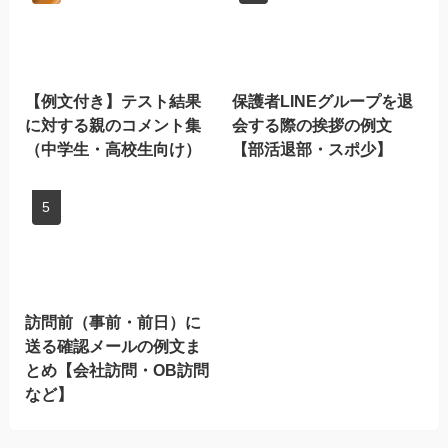
【例文付き】テスト結果
保護者LINEグループを退
に対する親のコメント集
会する際の挨拶の例文
（中学生・高校生向け）
【部活退部・スポ少】
訪問前（事前・前日）に
送る確認メールの例文ま
とめ【会社訪問・OB訪問
など】