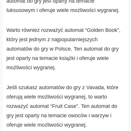
automat do gry jest oparty na temacie
luksusowym i oferuje wiele możliwości wygranej.
Warto również rozważyć automat “Golden Book”,
który jest jednym z najpopularniejszych
automatów do gry w Polsce. Ten automat do gry
jest oparty na temacie książki i oferuje wiele
możliwości wygranej.
Jeśli szukasz automatów do gry z Vavada, które
oferują wiele możliwości wygranej, to warto
rozważyć automat “Fruit Case”. Ten automat do
gry jest oparty na temacie owoców i warzyw i
oferuje wiele możliwości wygranej.