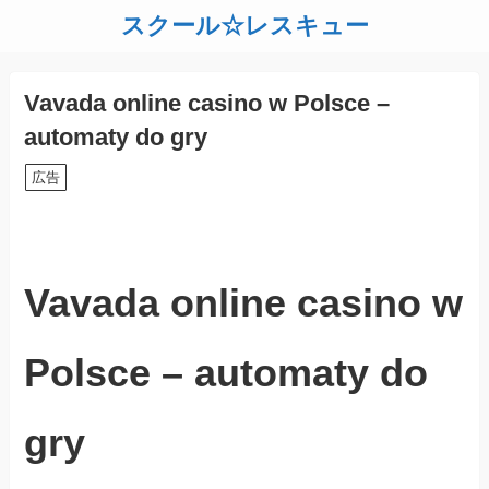
スクール☆レスキュー
Vavada online casino w Polsce –
automaty do gry
広告
Vavada online casino w
Polsce – automaty do
gry