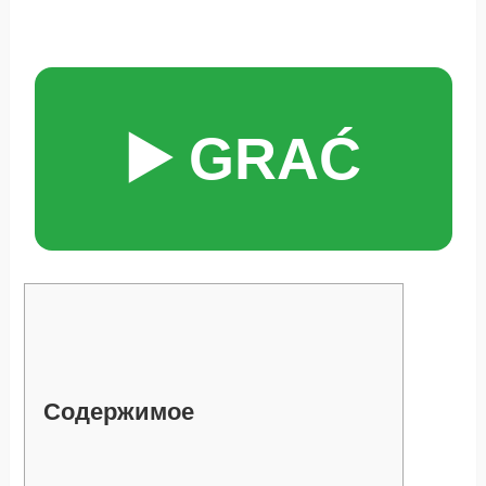
▶️ GRAĆ
Содержимое