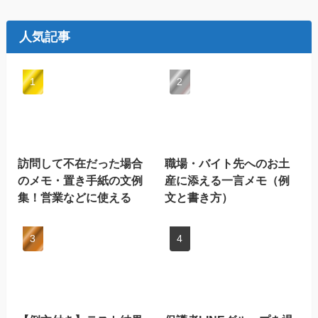
人気記事
訪問して不在だった場合
職場・バイト先へのお土
のメモ・置き手紙の文例
産に添える一言メモ（例
集！営業などに使える
文と書き方）