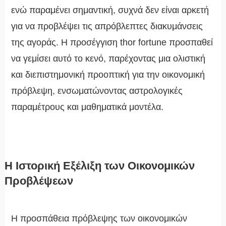
ενώ παραμένει σημαντική, συχνά δεν είναι αρκετή
για να προβλέψει τις απρόβλεπτες διακυμάνσεις
της αγοράς. Η προσέγγιση thor fortune προσπαθεί
να γεμίσει αυτό το κενό, παρέχοντας μια ολιστική
και διεπιστημονική προοπτική για την οικονομική
πρόβλεψη, ενσωματώνοντας αστρολογικές
παραμέτρους και μαθηματικά μοντέλα.
Η Ιστορική Εξέλιξη των Οικονομικών
Προβλέψεων
Η προσπάθεια πρόβλεψης των οικονομικών