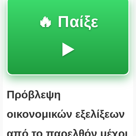
🔥 Παίξε
▶️
Πρόβλεψη
οικονομικών εξελίξεων
από το παρελθόν μέχρι