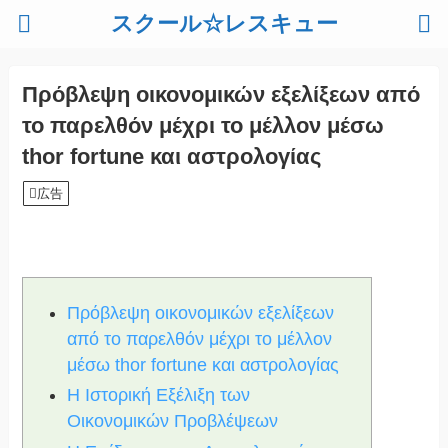
スクール☆レスキュー
Πρόβλεψη οικονομικών εξελίξεων από
το παρελθόν μέχρι το μέλλον μέσω
thor fortune και αστρολογίας
広告
Πρόβλεψη οικονομικών εξελίξεων
από το παρελθόν μέχρι το μέλλον
μέσω thor fortune και αστρολογίας
Η Ιστορική Εξέλιξη των
Οικονομικών Προβλέψεων