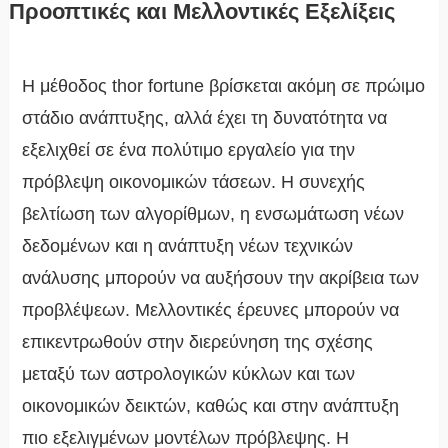
Προοπτικές και Μελλοντικές Εξελίξεις
Η μέθοδος thor fortune βρίσκεται ακόμη σε πρώιμο
στάδιο ανάπτυξης, αλλά έχει τη δυνατότητα να
εξελιχθεί σε ένα πολύτιμο εργαλείο για την
πρόβλεψη οικονομικών τάσεων. Η συνεχής
βελτίωση των αλγορίθμων, η ενσωμάτωση νέων
δεδομένων και η ανάπτυξη νέων τεχνικών
ανάλυσης μπορούν να αυξήσουν την ακρίβεια των
προβλέψεων. Μελλοντικές έρευνες μπορούν να
επικεντρωθούν στην διερεύνηση της σχέσης
μεταξύ των αστρολογικών κύκλων και των
οικονομικών δεικτών, καθώς και στην ανάπτυξη
πιο εξελιγμένων μοντέλων πρόβλεψης. Η