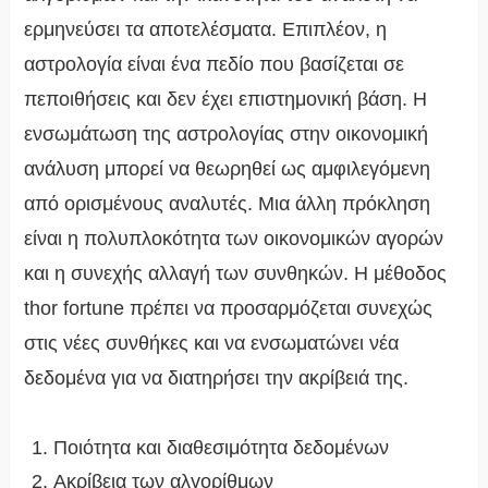
ερμηνεύσει τα αποτελέσματα. Επιπλέον, η
αστρολογία είναι ένα πεδίο που βασίζεται σε
πεποιθήσεις και δεν έχει επιστημονική βάση. Η
ενσωμάτωση της αστρολογίας στην οικονομική
ανάλυση μπορεί να θεωρηθεί ως αμφιλεγόμενη
από ορισμένους αναλυτές. Μια άλλη πρόκληση
είναι η πολυπλοκότητα των οικονομικών αγορών
και η συνεχής αλλαγή των συνθηκών. Η μέθοδος
thor fortune πρέπει να προσαρμόζεται συνεχώς
στις νέες συνθήκες και να ενσωματώνει νέα
δεδομένα για να διατηρήσει την ακρίβειά της.
Ποιότητα και διαθεσιμότητα δεδομένων
Ακρίβεια των αλγορίθμων