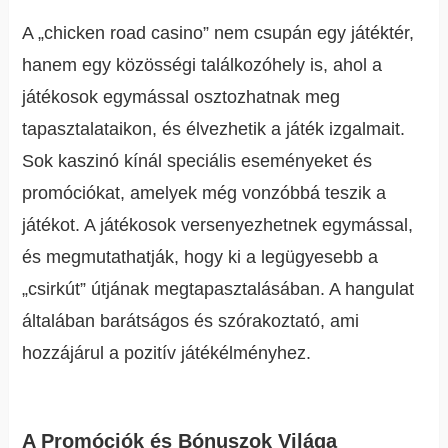
A „chicken road casino” nem csupán egy játéktér,
hanem egy közösségi találkozóhely is, ahol a
játékosok egymással osztozhatnak meg
tapasztalataikon, és élvezhetik a játék izgalmait.
Sok kaszinó kínál speciális eseményeket és
promóciókat, amelyek még vonzóbbá teszik a
játékot. A játékosok versenyezhetnek egymással,
és megmutathatják, hogy ki a legügyesebb a
„csirkút” útjának megtapasztalásában. A hangulat
általában barátságos és szórakoztató, ami
hozzájárul a pozitív játékélményhez.
A Promóciók és Bónuszok Világa