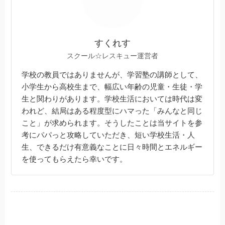
すくれす
スクール☆レスキュー運営者
学校の教員ではありませんが、学習塾の講師として、
小学生から高校生まで、幅広い年齢の児童・生徒・学
生と関わりがあります。学校生活においては時代は変
われど、結局はある程度型にハマった「みんなと同じ
こと」が求められます。そうしたことは当サイトを参
考にパパっと攻略していただき、短い学校生活・人
生、できるだけ有意義なことに日々時間とエネルギー
を使ってもらえたら幸いです。