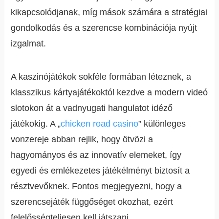
kikapcsolódjanak, míg mások számára a stratégiai
gondolkodás és a szerencse kombinációja nyújt
izgalmat.
A kaszinójátékok sokféle formában léteznek, a
klasszikus kártyajátékoktól kezdve a modern videó
slotokon át a vadnyugati hangulatot idéző
játékokig. A „
chicken road casino
” különleges
vonzereje abban rejlik, hogy ötvözi a
hagyományos és az innovatív elemeket, így
egyedi és emlékezetes játékélményt biztosít a
résztvevőknek. Fontos megjegyezni, hogy a
szerencsejáték függőséget okozhat, ezért
felelősségteljesen kell játszani.