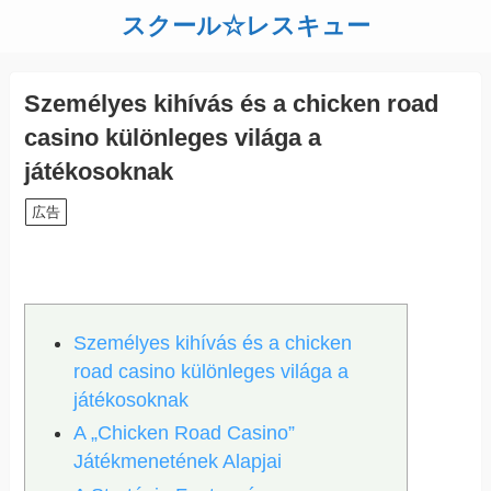
スクール☆レスキュー
Személyes kihívás és a chicken road
casino különleges világa a
játékosoknak
広告
Személyes kihívás és a chicken
road casino különleges világa a
játékosoknak
A „Chicken Road Casino”
Játékmenetének Alapjai