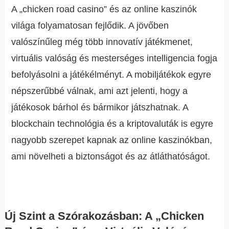
A „chicken road casino” és az online kaszinók
világa folyamatosan fejlődik. A jövőben
valószínűleg még több innovatív játékmenet,
virtuális valóság és mesterséges intelligencia fogja
befolyásolni a játékélményt. A mobiljátékok egyre
népszerűbbé válnak, ami azt jelenti, hogy a
játékosok bárhol és bármikor játszhatnak. A
blockchain technológia és a kriptovaluták is egyre
nagyobb szerepet kapnak az online kaszinókban,
ami növelheti a biztonságot és az átláthatóságot.
Új Szint a Szórakozásban: A „Chicken