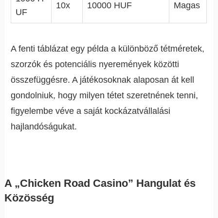
10x
10000 HUF
Magas
UF
A fenti táblázat egy példa a különböző tétméretek,
szorzók és potenciális nyeremények közötti
összefüggésre. A játékosoknak alaposan át kell
gondolniuk, hogy milyen tétet szeretnének tenni,
figyelembe véve a saját kockázatvállalási
hajlandóságukat.
A „Chicken Road Casino” Hangulat és
Közösség