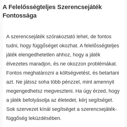
A Felelősségteljes Szerencsejáték
Fontossága
A szerencsejáték szórakoztató lehet, de fontos
tudni, hogy függőséget okozhat. A felelősségteljes
játék elengedhetetlen ahhoz, hogy a játék
élvezetes maradjon, és ne okozzon problémákat.
Fontos meghatározni a költségvetést, és betartani
azt. Ne játssz soha több pénzzel, mint amennyit
megengedhetsz megveszteni. Ha úgy érzed, hogy
a játék befolyásolja az életedet, kérj segítséget.
Sok szervezet kínál segítséget a szerencsejáték-
függőség leküzdésében.