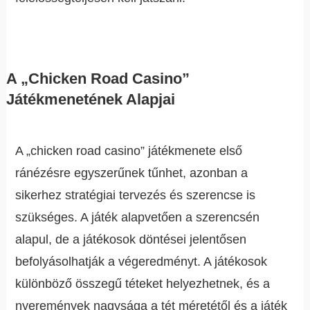
A „Chicken Road Casino”
Játékmenetének Alapjai
A „chicken road casino” játékmenete első
ránézésre egyszerűnek tűnhet, azonban a
sikerhez stratégiai tervezés és szerencse is
szükséges. A játék alapvetően a szerencsén
alapul, de a játékosok döntései jelentősen
befolyásolhatják a végeredményt. A játékosok
különböző összegű téteket helyezhetnek, és a
nyeremények nagysága a tét méretétől és a játék