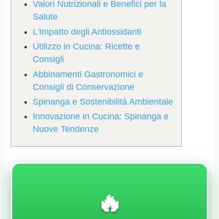
Valori Nutrizionali e Benefici per la
Salute
L'Impatto degli Antiossidanti
Utilizzo in Cucina: Ricette e
Consigli
Abbinamenti Gastronomici e
Consigli di Conservazione
Spinanga e Sostenibilità Ambientale
Innovazione in Cucina: Spinanga e
Nuove Tendenze
🔥