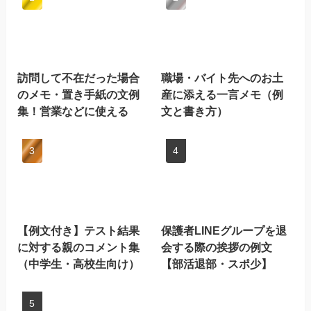
訪問して不在だった場合
職場・バイト先へのお土
のメモ・置き手紙の文例
産に添える一言メモ（例
集！営業などに使える
文と書き方）
【例文付き】テスト結果
保護者LINEグループを退
に対する親のコメント集
会する際の挨拶の例文
（中学生・高校生向け）
【部活退部・スポ少】