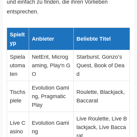
und einfach zu finden, die ihren Vorlieben
entsprechen.
Spielt
Anbieter
Beliebte Titel
yp
Spiela
NetEnt, Microg
Starburst, Gonzo’s
utoma
aming, Play'n G
Quest, Book of Dea
ten
O
d
Evolution Gami
Tischs
Roulette, Blackjack,
ng, Pragmatic
piele
Baccarat
Play
Live Roulette, Live B
Live C
Evolution Gami
lackjack, Live Bacca
asino
ng
rat