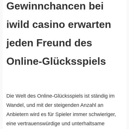
Gewinnchancen bei
iwild casino erwarten
jeden Freund des
Online-Glücksspiels
Die Welt des Online-Glücksspiels ist ständig im
Wandel, und mit der steigenden Anzahl an
Anbietern wird es für Spieler immer schwieriger,
eine vertrauenswürdige und unterhaltsame