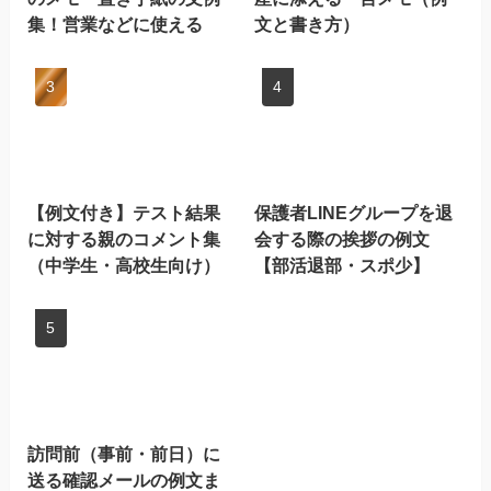
集！営業などに使える
文と書き方）
【例文付き】テスト結果
保護者LINEグループを退
に対する親のコメント集
会する際の挨拶の例文
（中学生・高校生向け）
【部活退部・スポ少】
訪問前（事前・前日）に
送る確認メールの例文ま