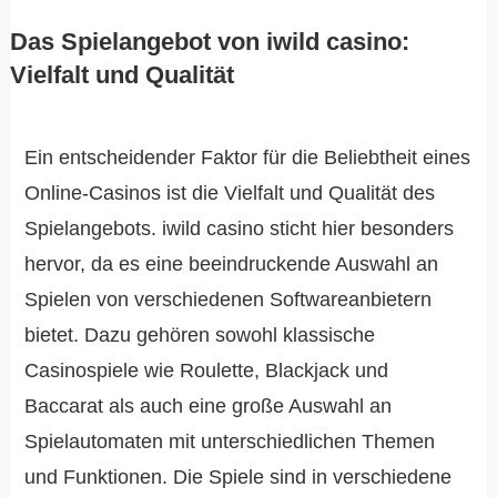
Das Spielangebot von iwild casino:
Vielfalt und Qualität
Ein entscheidender Faktor für die Beliebtheit eines
Online-Casinos ist die Vielfalt und Qualität des
Spielangebots. iwild casino sticht hier besonders
hervor, da es eine beeindruckende Auswahl an
Spielen von verschiedenen Softwareanbietern
bietet. Dazu gehören sowohl klassische
Casinospiele wie Roulette, Blackjack und
Baccarat als auch eine große Auswahl an
Spielautomaten mit unterschiedlichen Themen
und Funktionen. Die Spiele sind in verschiedene