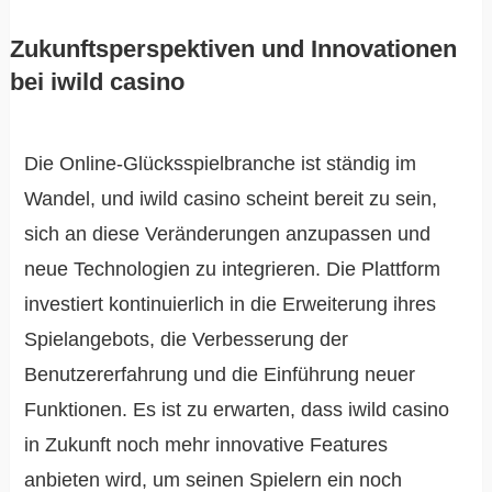
Zukunftsperspektiven und Innovationen
bei iwild casino
Die Online-Glücksspielbranche ist ständig im
Wandel, und iwild casino scheint bereit zu sein,
sich an diese Veränderungen anzupassen und
neue Technologien zu integrieren. Die Plattform
investiert kontinuierlich in die Erweiterung ihres
Spielangebots, die Verbesserung der
Benutzererfahrung und die Einführung neuer
Funktionen. Es ist zu erwarten, dass iwild casino
in Zukunft noch mehr innovative Features
anbieten wird, um seinen Spielern ein noch