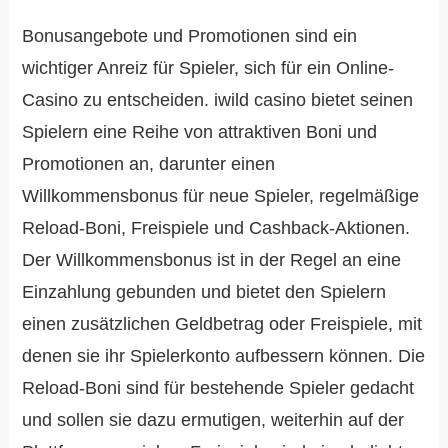
Bonusangebote und Promotionen sind ein
wichtiger Anreiz für Spieler, sich für ein Online-
Casino zu entscheiden. iwild casino bietet seinen
Spielern eine Reihe von attraktiven Boni und
Promotionen an, darunter einen
Willkommensbonus für neue Spieler, regelmäßige
Reload-Boni, Freispiele und Cashback-Aktionen.
Der Willkommensbonus ist in der Regel an eine
Einzahlung gebunden und bietet den Spielern
einen zusätzlichen Geldbetrag oder Freispiele, mit
denen sie ihr Spielerkonto aufbessern können. Die
Reload-Boni sind für bestehende Spieler gedacht
und sollen sie dazu ermutigen, weiterhin auf der