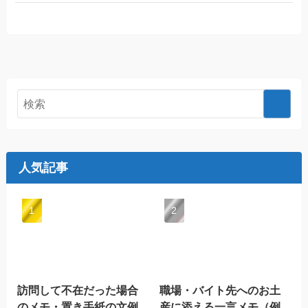
人気記事
訪問して不在だった場合
職場・バイト先へのお土
のメモ・置き手紙の文例
産に添える一言メモ（例