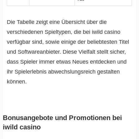
Die Tabelle zeigt eine Übersicht über die
verschiedenen Spieltypen, die bei iwild casino
verfügbar sind, sowie einige der beliebtesten Titel
und Softwareanbieter. Diese Vielfalt stellt sicher,
dass Spieler immer etwas Neues entdecken und
ihr Spielerlebnis abwechslungsreich gestalten
können.
Bonusangebote und Promotionen bei
iwild casino