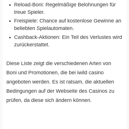
Reload-Boni: Regelmäßige Belohnungen für
treue Spieler.
Freispiele: Chance auf kostenlose Gewinne an
beliebten Spielautomaten.
Cashback-Aktionen: Ein Teil des Verlustes wird
zurückerstattet.
Diese Liste zeigt die verschiedenen Arten von
Boni und Promotionen, die bei iwild casino
angeboten werden. Es ist ratsam, die aktuellen
Bedingungen auf der Webseite des Casinos zu
prüfen, da diese sich ändern können.