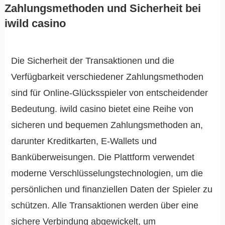
Zahlungsmethoden und Sicherheit bei
iwild casino
Die Sicherheit der Transaktionen und die
Verfügbarkeit verschiedener Zahlungsmethoden
sind für Online-Glücksspieler von entscheidender
Bedeutung. iwild casino bietet eine Reihe von
sicheren und bequemen Zahlungsmethoden an,
darunter Kreditkarten, E-Wallets und
Banküberweisungen. Die Plattform verwendet
moderne Verschlüsselungstechnologien, um die
persönlichen und finanziellen Daten der Spieler zu
schützen. Alle Transaktionen werden über eine
sichere Verbindung abgewickelt, um