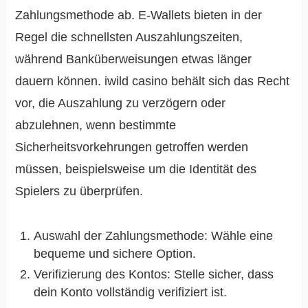
Zahlungsmethode ab. E-Wallets bieten in der
Regel die schnellsten Auszahlungszeiten,
während Banküberweisungen etwas länger
dauern können. iwild casino behält sich das Recht
vor, die Auszahlung zu verzögern oder
abzulehnen, wenn bestimmte
Sicherheitsvorkehrungen getroffen werden
müssen, beispielsweise um die Identität des
Spielers zu überprüfen.
Auswahl der Zahlungsmethode: Wähle eine
bequeme und sichere Option.
Verifizierung des Kontos: Stelle sicher, dass
dein Konto vollständig verifiziert ist.