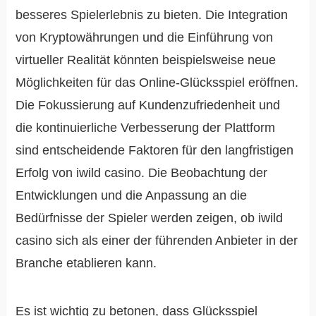
besseres Spielerlebnis zu bieten. Die Integration
von Kryptowährungen und die Einführung von
virtueller Realität könnten beispielsweise neue
Möglichkeiten für das Online-Glücksspiel eröffnen.
Die Fokussierung auf Kundenzufriedenheit und
die kontinuierliche Verbesserung der Plattform
sind entscheidende Faktoren für den langfristigen
Erfolg von iwild casino. Die Beobachtung der
Entwicklungen und die Anpassung an die
Bedürfnisse der Spieler werden zeigen, ob iwild
casino sich als einer der führenden Anbieter in der
Branche etablieren kann.
Es ist wichtig zu betonen, dass Glücksspiel