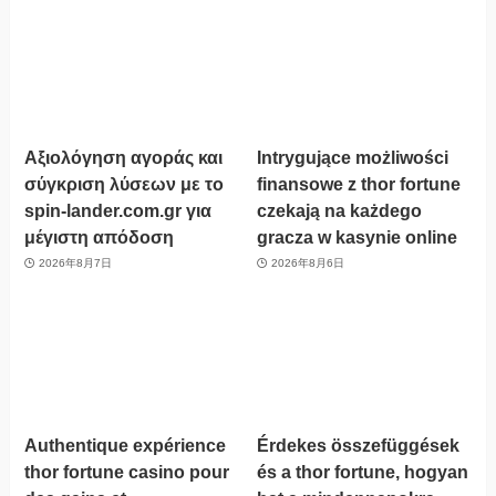
Αξιολόγηση αγοράς και
Intrygujące możliwości
σύγκριση λύσεων με το
finansowe z thor fortune
spin-lander.com.gr για
czekają na każdego
μέγιστη απόδοση
gracza w kasynie online
2026年8月7日
2026年8月6日
Authentique expérience
Érdekes összefüggések
thor fortune casino pour
és a thor fortune, hogyan