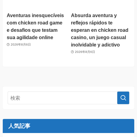
Aventuras inesquecíveis
Absurda aventura y
com chicken road game
reflejos rápidos te
e desafios que testam
esperan en chicken road
sua agilidade online
casino, un juego casual
inolvidable y adictivo
2026年8月6日
2026年8月6日
人気記事