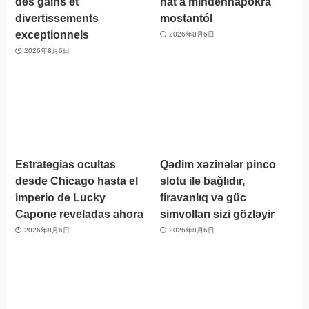
des gains et
hat a mindennapokra
divertissements
mostantól
exceptionnels
2026年8月6日
2026年8月6日
Estrategias ocultas
Qədim xəzinələr pinco
desde Chicago hasta el
slotu ilə bağlıdır,
imperio de Lucky
firavanlıq və güc
Capone reveladas ahora
simvolları sizi gözləyir
2026年8月6日
2026年8月6日