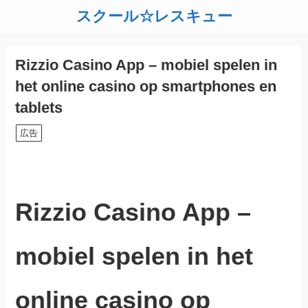
スクール☆レスキュー
Rizzio Casino App – mobiel spelen in
het online casino op smartphones en
tablets
広告
Rizzio Casino App –
mobiel spelen in het
online casino op