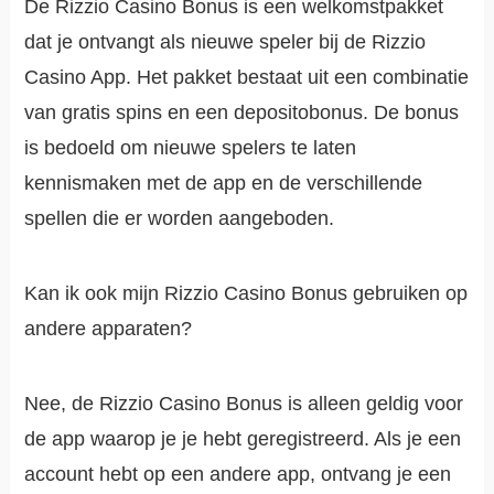
De Rizzio Casino Bonus is een welkomstpakket
dat je ontvangt als nieuwe speler bij de Rizzio
Casino App. Het pakket bestaat uit een combinatie
van gratis spins en een depositobonus. De bonus
is bedoeld om nieuwe spelers te laten
kennismaken met de app en de verschillende
spellen die er worden aangeboden.
Kan ik ook mijn Rizzio Casino Bonus gebruiken op
andere apparaten?
Nee, de Rizzio Casino Bonus is alleen geldig voor
de app waarop je je hebt geregistreerd. Als je een
account hebt op een andere app, ontvang je een