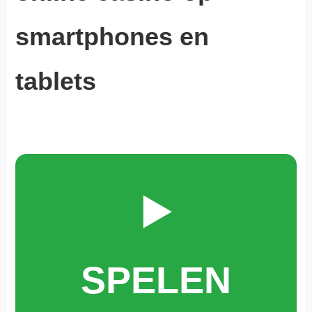
smartphones en
tablets
▶️
SPELEN