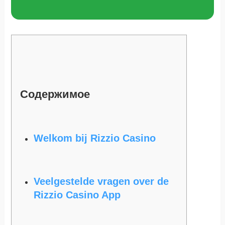
Содержимое
Welkom bij Rizzio Casino
Veelgestelde vragen over de
Rizzio Casino App