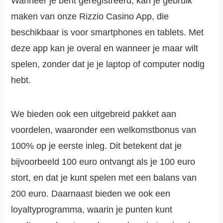
Wanneer je bent geregistreerd, kan je gebruik
maken van onze Rizzio Casino App, die
beschikbaar is voor smartphones en tablets. Met
deze app kan je overal en wanneer je maar wilt
spelen, zonder dat je je laptop of computer nodig
hebt.
We bieden ook een uitgebreid pakket aan
voordelen, waaronder een welkomstbonus van
100% op je eerste inleg. Dit betekent dat je
bijvoorbeeld 100 euro ontvangt als je 100 euro
stort, en dat je kunt spelen met een balans van
200 euro. Daarnaast bieden we ook een
loyaltyprogramma, waarin je punten kunt