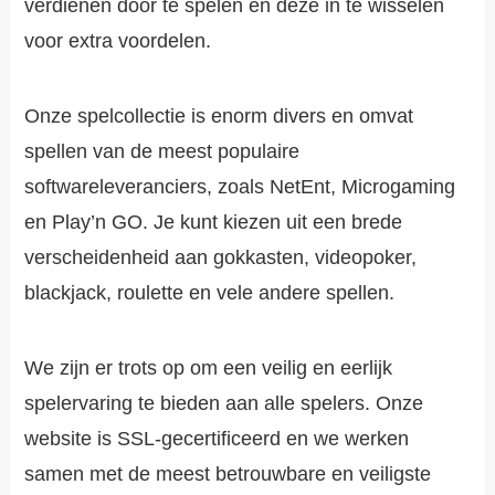
verdienen door te spelen en deze in te wisselen
voor extra voordelen.
Onze spelcollectie is enorm divers en omvat
spellen van de meest populaire
softwareleveranciers, zoals NetEnt, Microgaming
en Play’n GO. Je kunt kiezen uit een brede
verscheidenheid aan gokkasten, videopoker,
blackjack, roulette en vele andere spellen.
We zijn er trots op om een veilig en eerlijk
spelervaring te bieden aan alle spelers. Onze
website is SSL-gecertificeerd en we werken
samen met de meest betrouwbare en veiligste