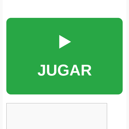
▶️
JUGAR