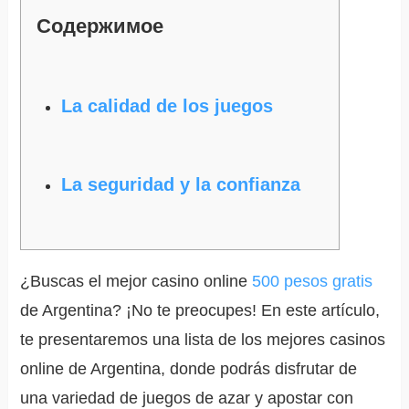
Содержимое
La calidad de los juegos
La seguridad y la confianza
¿Buscas el mejor casino online
500 pesos gratis
de Argentina? ¡No te preocupes! En este artículo,
te presentaremos una lista de los mejores casinos
online de Argentina, donde podrás disfrutar de
una variedad de juegos de azar y apostar con