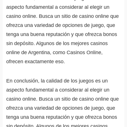
aspecto fundamental a considerar al elegir un
casino online. Busca un sitio de casino online que
ofrezca una variedad de opciones de juego, que
tenga una buena reputación y que ofrezca bonos
sin depósito. Algunos de los mejores casinos
online de Argentina, como Casinos Online,
ofrecen exactamente eso.
En conclusión, la calidad de los juegos es un
aspecto fundamental a considerar al elegir un
casino online. Busca un sitio de casino online que
ofrezca una variedad de opciones de juego, que
tenga una buena reputación y que ofrezca bonos
sin depósito. Algunos de los mejores casinos