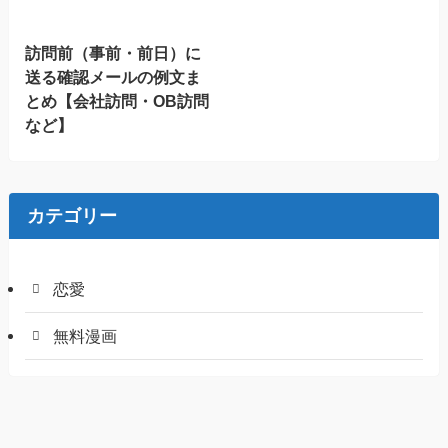
訪問前（事前・前日）に
送る確認メールの例文ま
とめ【会社訪問・OB訪問
など】
カテゴリー
恋愛
無料漫画