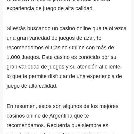
experiencia de juego de alta calidad.
Si estás buscando un casino online que te ofrezca
una gran variedad de juegos de azar, te
recomendamos el Casino Online con más de
1.000 Juegos. Este casino es conocido por su
gran variedad de juegos y su atención al cliente,
lo que te permite disfrutar de una experiencia de
juego de alta calidad.
En resumen, estos son algunos de los mejores
casinos online de Argentina que te
recomendamos. Recuerda que siempre es