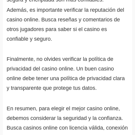
Además, es importante verificar la reputación del
casino online. Busca reseñas y comentarios de
otros jugadores para saber si el casino es
confiable y seguro.
Finalmente, no olvides verificar la política de
privacidad del casino online. Un buen casino
online debe tener una política de privacidad clara
y transparente que protege tus datos.
En resumen, para elegir el mejor casino online,
debemos considerar la seguridad y la confianza.
Busca casinos online con licencia válida, conexión