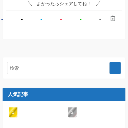
よかったらシェアしてね！
人気記事