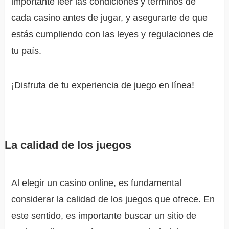
importante leer las condiciones y términos de
cada casino antes de jugar, y asegurarte de que
estás cumpliendo con las leyes y regulaciones de
tu país.
¡Disfruta de tu experiencia de juego en línea!
La calidad de los juegos
Al elegir un casino online, es fundamental
considerar la calidad de los juegos que ofrece. En
este sentido, es importante buscar un sitio de