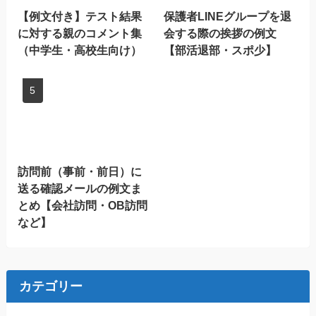
【例文付き】テスト結果
保護者LINEグループを退
に対する親のコメント集
会する際の挨拶の例文
（中学生・高校生向け）
【部活退部・スポ少】
訪問前（事前・前日）に
送る確認メールの例文ま
とめ【会社訪問・OB訪問
など】
カテゴリー