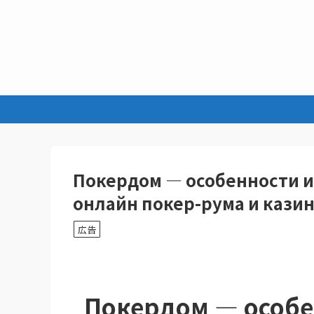
Покердом — особенности 
онлайн покер-рума и кази
広告
Покердом — особе