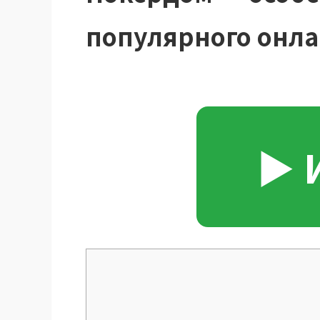
популярного онла
▶️