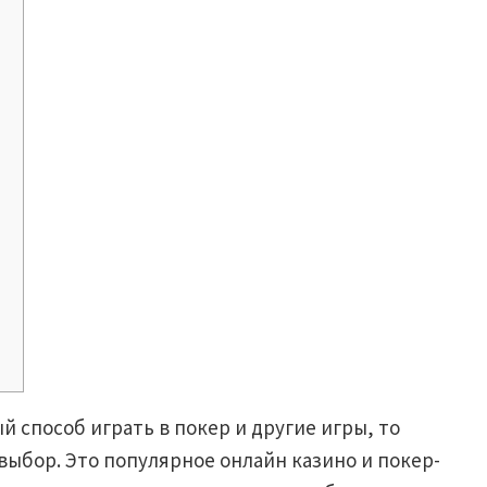
 способ играть в покер и другие игры, то
выбор. Это популярное онлайн казино и покер-