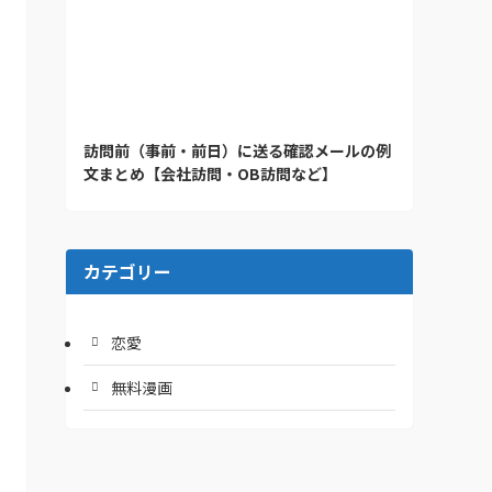
訪問前（事前・前日）に送る確認メールの例
文まとめ【会社訪問・OB訪問など】
カテゴリー
恋愛
無料漫画