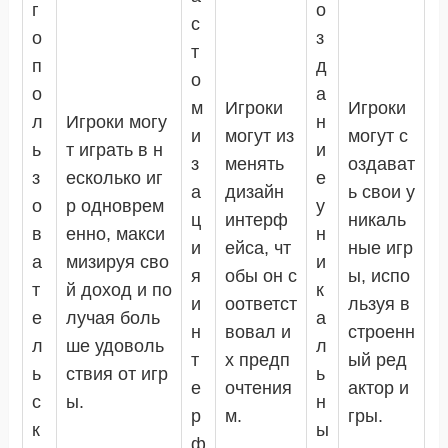
г
о
с
о
з
т
п
д
о
о
а
м
Игроки
Игроки
л
Игроки могу
н
и
могут из
могут с
ь
т играть в н
и
з
менять
оздават
з
есколько иг
е
а
дизайн
ь свои у
о
р одноврем
у
ц
интерф
никаль
в
енно, макси
н
и
ейса, чт
ные игр
а
мизируя сво
и
я
обы он с
ы, испо
т
й доход и по
к
и
оответст
льзуя в
е
лучая боль
а
н
вовал и
строенн
л
ше удоволь
л
т
х предп
ый ред
ь
ствия от игр
ь
е
очтения
актор и
с
ы.
н
р
м.
гры.
к
ы
ф