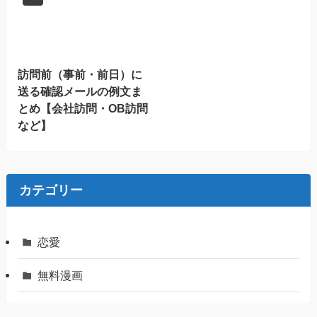
訪問前（事前・前日）に
送る確認メールの例文ま
とめ【会社訪問・OB訪問
など】
カテゴリー
恋愛
無料漫画