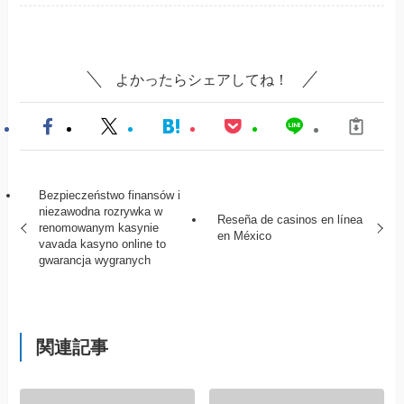
よかったらシェアしてね！
Bezpieczeństwo finansów i
niezawodna rozrywka w
Reseña de casinos en línea
renomowanym kasynie
en México
vavada kasyno online to
gwarancja wygranych
関連記事