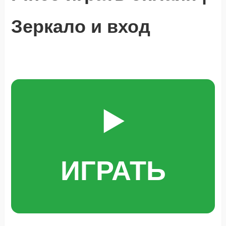
Зеркало и вход
▶️
ИГРАТЬ