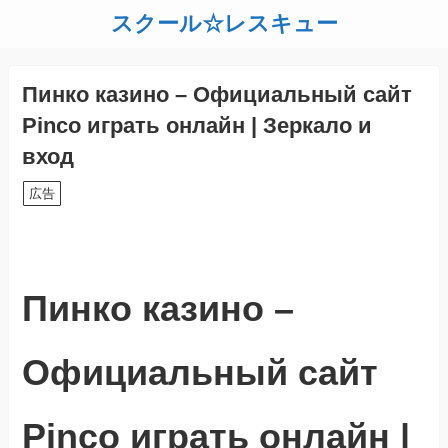
スクール☆レスキュー
Пинко казино – Официальный сайт
Pinco играть онлайн | Зеркало и
вход
広告
Пинко казино –
Официальный сайт
Pinco играть онлайн |