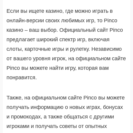
Если вы ищете казино, где можно играть в
онлайн-версии своих любимых игр, то Pinco
казино – ваш выбор. Официальный сайт Pinco
предлагает широкий спектр игр, включая
слоты, карточные игры и рулетку. Независимо
от вашего уровня игрок, на официальном сайте
Pinco вы можете найти игру, которая вам
понравится.
Также, на официальном сайте Pinco вы можете
получать информацию о новых играх, бонусах
и промокодах, а также общаться с другими
игроками и получать советы от опытных