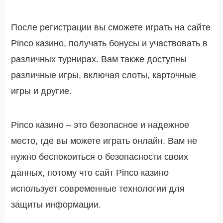
После регистрации вы сможете играть на сайте
Pinco казино, получать бонусы и участвовать в
различных турнирах. Вам также доступны
различные игры, включая слоты, карточные
игры и другие.
Pinco казино – это безопасное и надежное
место, где вы можете играть онлайн. Вам не
нужно беспокоиться о безопасности своих
данных, потому что сайт Pinco казино
использует современные технологии для
защиты информации.