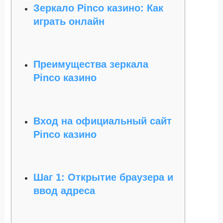
Зеркало Pinco казино: Как
играть онлайн
Преимущества зеркала
Pinco казино
Вход на официальный сайт
Pinco казино
Шаг 1: Открытие браузера и
ввод адреса