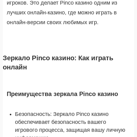
игроков. Это делает Pinco казино одним из
лучших онлайн-казино, где можно играть в
онлайн-версии своих любимых игр.
Зеркало Pinco казино: Как играть
онлайн
Преимущества зеркала Pinco казино
Безопасность: Зеркало Pinco казино
обеспечивает безопасность вашего
игрового процесса, защищая вашу личную