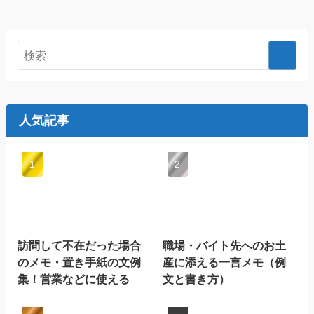
人気記事
訪問して不在だった場合
職場・バイト先へのお土
のメモ・置き手紙の文例
産に添える一言メモ（例
集！営業などに使える
文と書き方）