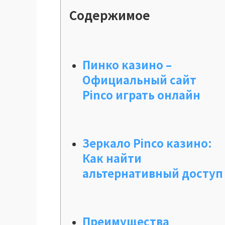
Содержимое
Пинко казино –
Официальный сайт
Pinco играть онлайн
Зеркало Pinco казино:
Как найти
альтернативный доступ
Преимущества