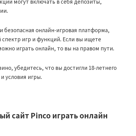
акции могут включать в себя депозиты,
ии.
я и безопасная онлайн-игровая платформа,
 спектр игр и функций. Если вы ищете
можно играть онлайн, то вы на правом пути.
зино, убедитесь, что вы достигли 18-летнего
 и условия игры.
й сайт Pinco играть онлайн