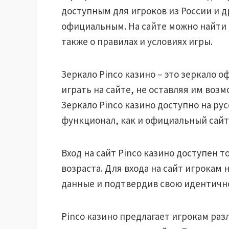
доступным для игроков из России и д
официальным. На сайте можно найти
также о правилах и условиях игры.
Зеркало Pinco казино – это зеркало 
играть на сайте, не оставляя им воз
Зеркало Pinco казино доступно на ру
функционал, как и официальный сайт
Вход на сайт Pinco казино доступен т
возраста. Для входа на сайт игрокам
данные и подтвердив свою идентичн
Pinco казино предлагает игрокам раз