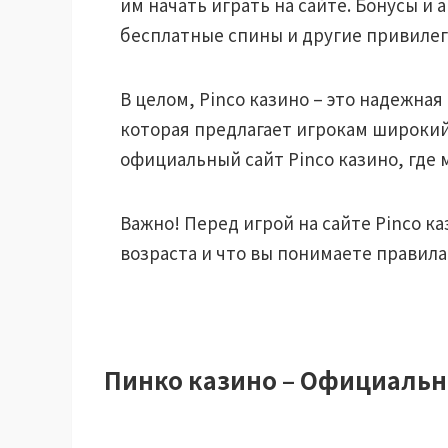
им начать играть на сайте. Бонусы и 
бесплатные спины и другие привилег
В целом, Pinco казино – это надежна
которая предлагает игрокам широкий
официальный сайт Pinco казино, где 
Важно! Перед игрой на сайте Pinco ка
возраста и что вы понимаете правила
Пинко казино – Официальны