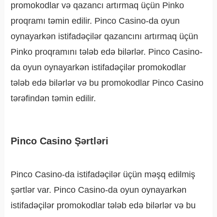
promokodlar və qazancı artırmaq üçün Pinko
proqramı təmin edilir. Pinco Casino-da oyun
oynayarkən istifadəçilər qazancını artırmaq üçün
Pinko proqramını tələb edə bilərlər. Pinco Casino-
da oyun oynayarkən istifadəçilər promokodlar
tələb edə bilərlər və bu promokodlar Pinco Casino
tərəfindən təmin edilir.
Pinco Casino Şərtləri
Pinco Casino-da istifadəçilər üçün məşq edilmiş
şərtlər var. Pinco Casino-da oyun oynayarkən
istifadəçilər promokodlar tələb edə bilərlər və bu