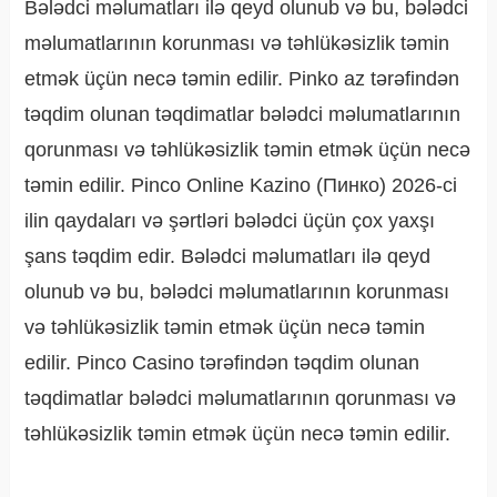
Bələdci məlumatları ilə qeyd olunub və bu, bələdci
məlumatlarının korunması və təhlükəsizlik təmin
etmək üçün necə təmin edilir. Pinko az tərəfindən
təqdim olunan təqdimatlar bələdci məlumatlarının
qorunması və təhlükəsizlik təmin etmək üçün necə
təmin edilir. Pinco Online Kazino (Пинко) 2026-ci
ilin qaydaları və şərtləri bələdci üçün çox yaxşı
şans təqdim edir. Bələdci məlumatları ilə qeyd
olunub və bu, bələdci məlumatlarının korunması
və təhlükəsizlik təmin etmək üçün necə təmin
edilir. Pinco Casino tərəfindən təqdim olunan
təqdimatlar bələdci məlumatlarının qorunması və
təhlükəsizlik təmin etmək üçün necə təmin edilir.