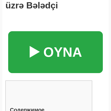
üzrə Bələdçi
▶️ OYNA
Содержимое