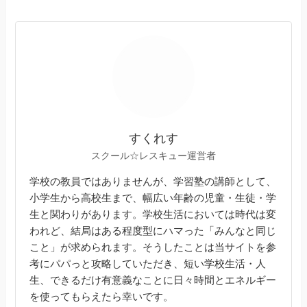
すくれす
スクール☆レスキュー運営者
学校の教員ではありませんが、学習塾の講師として、
小学生から高校生まで、幅広い年齢の児童・生徒・学
生と関わりがあります。学校生活においては時代は変
われど、結局はある程度型にハマった「みんなと同じ
こと」が求められます。そうしたことは当サイトを参
考にパパっと攻略していただき、短い学校生活・人
生、できるだけ有意義なことに日々時間とエネルギー
を使ってもらえたら幸いです。