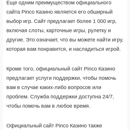
Еще одним преимуществом официального
сайта Pinco Казино является его обширный
выбор игр. Сайт предлагает более 1 000 игр,
включая слоты, карточные игры, рулетку и
другие. Это означает, что вы можете найти игру,
которая вам понравится, и насладиться игрой.
Кроме того, официальный сайт Pinco Казино
предлагает услуги поддержки, чтобы помочь
вам в случае каких-либо вопросов или
проблем. Служба поддержки доступна 24/7,
чтобы помочь вам в любое время.
Официальный сайт Pinco Казино также