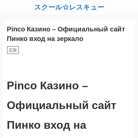
スクール☆レスキュー
Pinco Казино – Официальный сайт
Пинко вход на зеркало
広告
Pinco Казино –
Официальный сайт
Пинко вход на