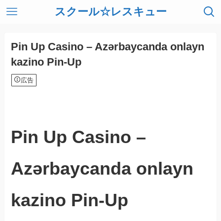
スクール☆レスキュー
Pin Up Casino – Azərbaycanda onlayn
kazino Pin-Up
広告
Pin Up Casino –
Azərbaycanda onlayn
kazino Pin-Up