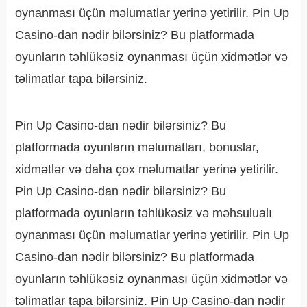
oynanması üçün məlumatlar yerinə yetirilir. Pin Up
Casino-dan nədir bilərsiniz? Bu platformada
oyunların təhlükəsiz oynanması üçün xidmətlər və
təlimatlar tapa bilərsiniz.
Pin Up Casino-dan nədir bilərsiniz? Bu
platformada oyunların məlumatları, bonuslar,
xidmətlər və daha çox məlumatlar yerinə yetirilir.
Pin Up Casino-dan nədir bilərsiniz? Bu
platformada oyunların təhlükəsiz və məhsulualı
oynanması üçün məlumatlar yerinə yetirilir. Pin Up
Casino-dan nədir bilərsiniz? Bu platformada
oyunların təhlükəsiz oynanması üçün xidmətlər və
təlimatlar tapa bilərsiniz. Pin Up Casino-dan nədir