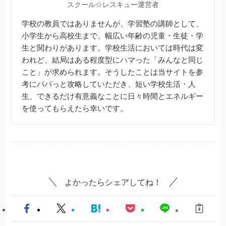
スクール☆レスキュー運営者
学校の教員ではありませんが、学習塾の講師として、
小学生から高校生まで、幅広い年齢の児童・生徒・学
生と関わりがあります。学校生活においては時代は変
われど、結局はある程度型にハマった「みんなと同じ
こと」が求められます。そうしたことは当サイトを参
考にパパっと攻略していただき、短い学校生活・人
生、できるだけ有意義なことに日々時間とエネルギー
を使ってもらえたら幸いです。
よかったらシェアしてね！