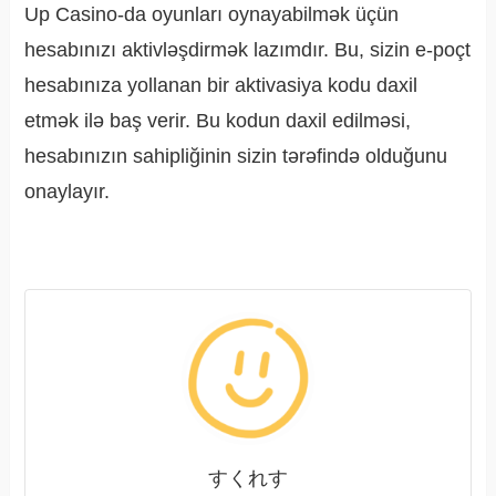
Up Casino-da oyunları oynayabilmək üçün
hesabınızı aktivləşdirmək lazımdır. Bu, sizin e-poçt
hesabınıza yollanan bir aktivasiya kodu daxil
etmək ilə baş verir. Bu kodun daxil edilməsi,
hesabınızın sahipliğinin sizin tərəfində olduğunu
onaylayır.
すくれす