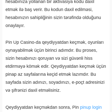
hesabınıza yollanan bir aktivasiya kodu daxil
etmək ilə baş verir. Bu kodun daxil edilməsi,
hesabınızın sahipliğinin sizin tərəfində olduğunu
onaylayır.
Pin Up Casino-da qeydiyyatdan keçmək, oyunları
oynayabilmək üçün birinci adımdır. Bu proses,
sizin hesabınızı qoruyan və sizi güvənli hiss
etdirməyə kömək edir. Qeydiyyatdan keçmək üçün
pinap az sayfalarına keçid etmək lazımdır. Bu
sayfada sizin adınızı, soyadınızı, e-poçt adresinizi
və şifrənizi daxil etməlisiniz.
Qeydiyyatdan keçməkdan sonra, Pin
pinup login