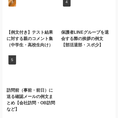
【例文付き】テスト結果
保護者LINEグループを退
に対する親のコメント集
会する際の挨拶の例文
（中学生・高校生向け）
【部活退部・スポ少】
訪問前（事前・前日）に
送る確認メールの例文ま
とめ【会社訪問・OB訪問
など】