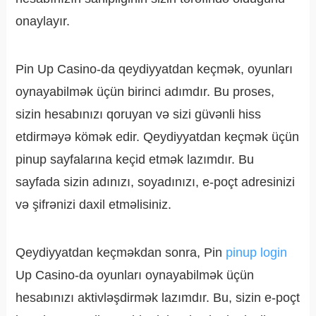
onaylayır.
Pin Up Casino-da qeydiyyatdan keçmək, oyunları
oynayabilmək üçün birinci adımdır. Bu proses,
sizin hesabınızı qoruyan və sizi güvənli hiss
etdirməyə kömək edir. Qeydiyyatdan keçmək üçün
pinup sayfalarına keçid etmək lazımdır. Bu
sayfada sizin adınızı, soyadınızı, e-poçt adresinizi
və şifrənizi daxil etməlisiniz.
Qeydiyyatdan keçməkdan sonra, Pin
pinup login
Up Casino-da oyunları oynayabilmək üçün
hesabınızı aktivləşdirmək lazımdır. Bu, sizin e-poçt