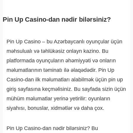
Pin Up Casino-dan nədir bilərsiniz?
Pin Up Casino – bu Azərbaycanlı oyunçular üçün
məhsulualı və təhlükəsiz onlayn kazino. Bu
platformada oyunçuların əhəmiyyəti və onların
məlumatlarının təminatı ilə əlaqədədir. Pin Up
Casino-dan ilk məlumatları alabilmək üçün pin up
giriş sayfasına keçməlisiniz. Bu sayfada sizin üçün
mühüm məlumatlar yerinə yetirilir: oyunların
siyahısı, bonuslar, xidmətlər və daha çox.
Pin Up Casino-dan nədir bilərsiniz? Bu