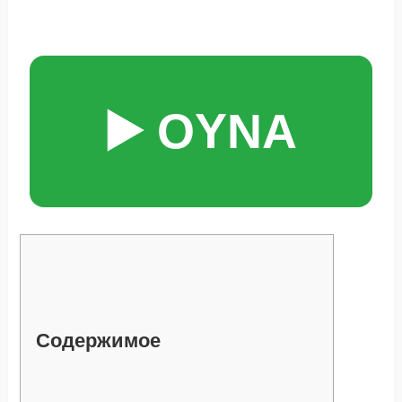
▶️ OYNA
Содержимое