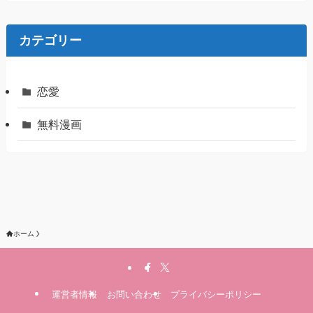
カテゴリー
恋愛
無料漫画
ホーム
運営者情報
お問い合わせ
プライバシーポリシー