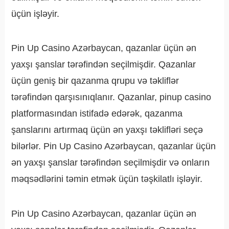
üçün işləyir.
Pin Up Casino Azərbaycan, qazanlar üçün ən
yaxşı şanslar tərəfindən seçilmişdir. Qazanlar
üçün geniş bir qazanma qrupu və təkliflər
tərəfindən qarşısınıqlanır. Qazanlar, pinup casino
platformasından istifadə edərək, qazanma
şanslarını artırmaq üçün ən yaxşı təklifləri seçə
bilərlər. Pin Up Casino Azərbaycan, qazanlar üçün
ən yaxşı şanslar tərəfindən seçilmişdir və onların
məqsədlərini təmin etmək üçün təşkilatlı işləyir.
Pin Up Casino Azərbaycan, qazanlar üçün ən