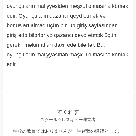
oyunçuların maliyyəsidən məşxul olmasına kömək
edir. Oyunçuların qazancı qeyd etmək və
bonusları almaq üçün pin up giriş sayfasından
giriş edə bilərlər və qazancı qeyd etmək üçün
gerekli məlumatları daxil edə bilərlər. Bu,
oyunçuların maliyyəsidən məşxul olmasına kömək
edir.
すくれす
スクール☆レスキュー運営者
学校の教員ではありませんが、学習塾の講師として、