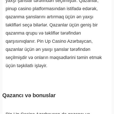
yaxşı şanslar tərəfindən seçilmişdir. Qazanlar,
pinup casino platformasından istifadə edərək,
qazanma şanslarını artırmaq üçün ən yaxşı
təklifləri seçə bilərlər. Qazanlar üçün geniş bir
qazanma qrupu və təkliflər tərəfindən
qarşısınıqlanır. Pin Up Casino Azərbaycan,
qazanlar üçün ən yaxşı şanslar tərəfindən
seçilmişdir və onların məqsədlərini təmin etmək
üçün təşkilatlı işləyir.
Qazancı və bonuslar