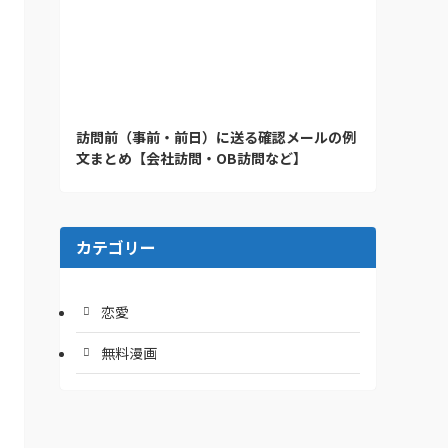
訪問前（事前・前日）に送る確認メールの例
文まとめ【会社訪問・OB訪問など】
カテゴリー
恋愛
無料漫画