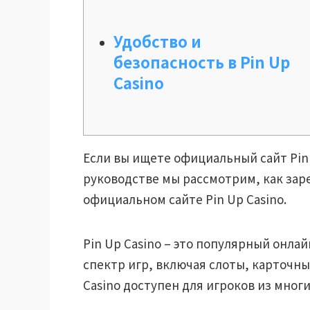
Удобство и
безопасность в Pin Up
Casino
Если вы ищете официальный сайт Pin U
руководстве мы рассмотрим, как заре
официальном сайте Pin Up Casino.
Pin Up Casino – это популярный онла
спектр игр, включая слоты, карточны
Casino доступен для игроков из многи