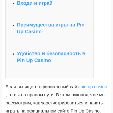
Входи и играй
Преимущества игры на Pin
Up Casino
Удобство и безопасность в
Pin Up Casino
Если вы ищете официальный сайт
pin up casino
, то вы на правом пути. В этом руководстве мы
рассмотрим, как зарегистрироваться и начать
играть на официальном сайте Pin Up Casino.