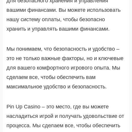
для безопасного хранения и управления
вашими финансами. Вы можете использовать
нашу систему оплаты, чтобы безопасно
хранить и управлять вашими финансами.
Мы понимаем, что безопасность и удобство –
это не только важные факторы, но и ключевые
для вашего комфортного игрового опыта. Мы
сделаем все, чтобы обеспечить вам
максимальное удобство и безопасность.
Pin Up Casino – это место, где вы можете
насладиться игрой и получать удовольствие от
процесса. Мы сделаем все, чтобы обеспечить