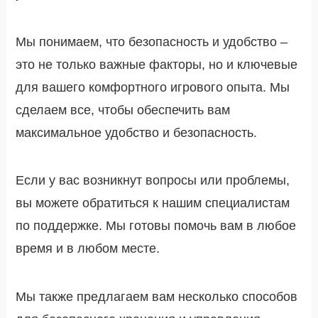
Мы понимаем, что безопасность и удобство –
это не только важные факторы, но и ключевые
для вашего комфортного игрового опыта. Мы
сделаем все, чтобы обеспечить вам
максимальное удобство и безопасность.
Если у вас возникнут вопросы или проблемы,
вы можете обратиться к нашим специалистам
по поддержке. Мы готовы помочь вам в любое
время и в любом месте.
Мы также предлагаем вам несколько способов