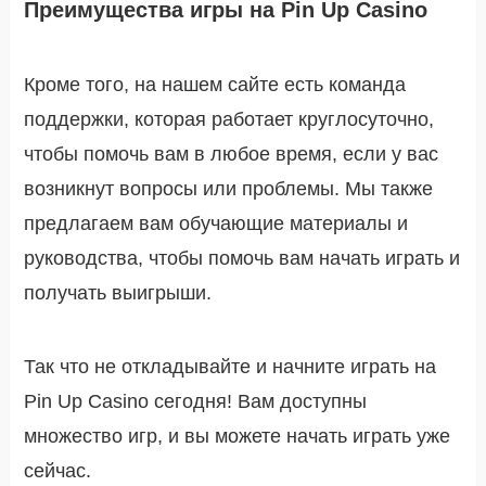
Преимущества игры на Pin Up Casino
Кроме того, на нашем сайте есть команда
поддержки, которая работает круглосуточно,
чтобы помочь вам в любое время, если у вас
возникнут вопросы или проблемы. Мы также
предлагаем вам обучающие материалы и
руководства, чтобы помочь вам начать играть и
получать выигрыши.
Так что не откладывайте и начните играть на
Pin Up Casino сегодня! Вам доступны
множество игр, и вы можете начать играть уже
сейчас.