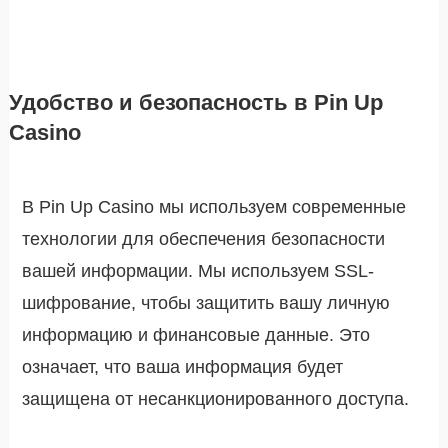
Удобство и безопасность в Pin Up
Casino
В Pin Up Casino мы используем современные
технологии для обеспечения безопасности
вашей информации. Мы используем SSL-
шифрование, чтобы защитить вашу личную
информацию и финансовые данные. Это
означает, что ваша информация будет
защищена от несанкционированного доступа.