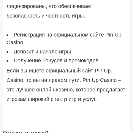
лицензированы, что обеспечивает
безопасность и честность игры.
Регистрация на официальном сайте Pin Up
Casino
Депозит и начало игры
Получение бонусов и промокодов
Если вы ищете официальный сайт Pin Up
Casino, то вы на правом пути. Pin Up Casino –
это лучшее онлайн-казино, которое предлагает
игрокам широкий спектр игр и услуг.