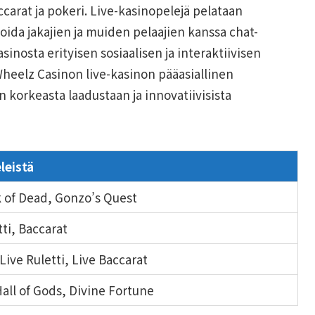
ccarat ja pokeri. Live-kasinopelejä pelataan
oida jakajien ja muiden pelaajien kanssa chat-
inosta erityisen sosiaalisen ja interaktiivisen
eelz Casinon live-kasinon pääasiallinen
n korkeasta laadustaan ja innovatiivisista
leistä
k of Dead, Gonzo’s Quest
tti, Baccarat
Live Ruletti, Live Baccarat
all of Gods, Divine Fortune