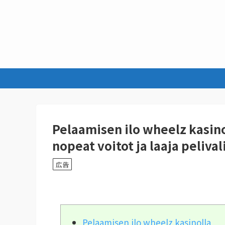
Pelaamisen ilo wheelz kasino
nopeat voitot ja laaja peliva
広告
Pelaamisen ilo wheelz kasinolla