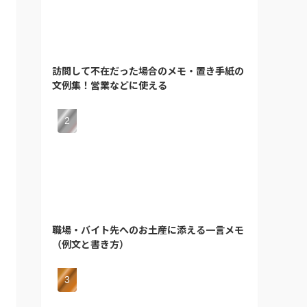
訪問して不在だった場合のメモ・置き手紙の
文例集！営業などに使える
職場・バイト先へのお土産に添える一言メモ
（例文と書き方）