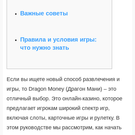
Важные советы
Правила и условия игры:
что нужно знать
Если вы ищете новый способ развлечения и
игры, то Dragon Money (Драгон Мани) – это
отличный выбор. Это онлайн-казино, которое
предлагает игрокам широкий спектр игр,
включая слоты, карточные игры и рулетку. В
этом руководстве мы рассмотрим, как начать