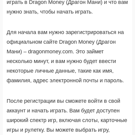
играть в Dragon Money (Драгон Мани) и что вам
нужно знать, чтобы начать играть.
Для начала вам нужно зарегистрироваться на
официальном сайте Dragon Money (Драгон
Мани) – dragonmoney.com. Это займет
несколько минут, и вам нужно будет ввести
некоторые личные данные, такие как имя,
фамилия, адрес электронной почты и пароль.
После регистрации вы сможете войти в свой
аккаунт и начать играть. Вам будет доступен
широкий спектр игр, включая слоты, карточные
игры и рулетку. Вы можете выбрать игру,