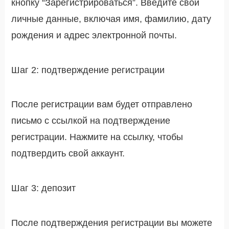
кнопку “Зарегистрироваться”. Введите свои
личные данные, включая имя, фамилию, дату
рождения и адрес электронной почты.
Шаг 2: подтверждение регистрации
После регистрации вам будет отправлено
письмо с ссылкой на подтверждение
регистрации. Нажмите на ссылку, чтобы
подтвердить свой аккаунт.
Шаг 3: депозит
После подтверждения регистрации вы можете