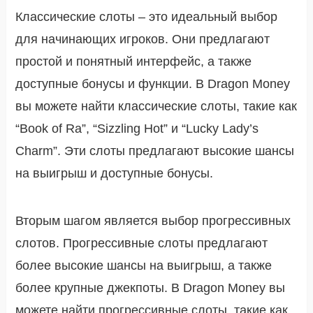
Классические слоты – это идеальный выбор
для начинающих игроков. Они предлагают
простой и понятный интерфейс, а также
доступные бонусы и функции. В Dragon Money
вы можете найти классические слоты, такие как
“Book of Ra”, “Sizzling Hot” и “Lucky Lady’s
Charm”. Эти слоты предлагают высокие шансы
на выигрыш и доступные бонусы.
Вторым шагом является выбор прогрессивных
слотов. Прогрессивные слоты предлагают
более высокие шансы на выигрыш, а также
более крупные джекпоты. В Dragon Money вы
можете найти прогрессивные слоты, такие как