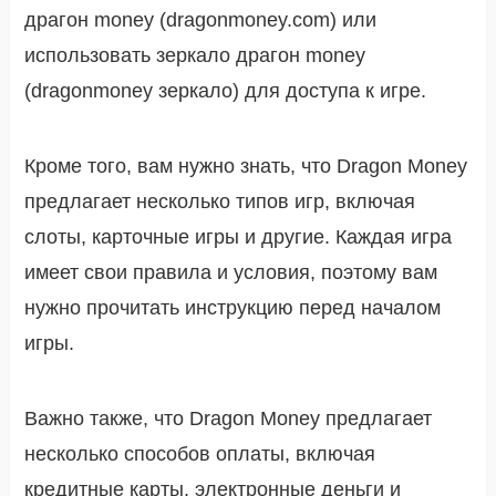
драгон money (dragonmoney.com) или
использовать зеркало драгон money
(dragonmoney зеркало) для доступа к игре.
Кроме того, вам нужно знать, что Dragon Money
предлагает несколько типов игр, включая
слоты, карточные игры и другие. Каждая игра
имеет свои правила и условия, поэтому вам
нужно прочитать инструкцию перед началом
игры.
Важно также, что Dragon Money предлагает
несколько способов оплаты, включая
кредитные карты, электронные деньги и