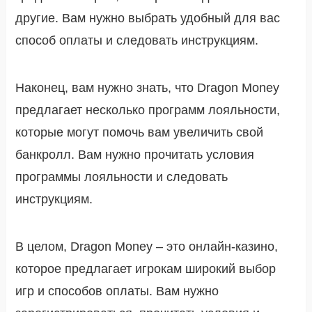
другие. Вам нужно выбрать удобный для вас
способ оплаты и следовать инструкциям.
Наконец, вам нужно знать, что Dragon Money
предлагает несколько программ лояльности,
которые могут помочь вам увеличить свой
банкролл. Вам нужно прочитать условия
программы лояльности и следовать
инструкциям.
В целом, Dragon Money – это онлайн-казино,
которое предлагает игрокам широкий выбор
игр и способов оплаты. Вам нужно