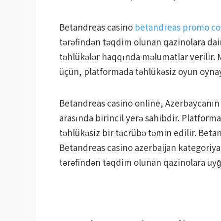
Betandreas casino
betandreas promo c
tərəfindən təqdim olunan qazinolara dai
təhlükələr haqqında məlumatlar verilir. 
üçün, platformada təhlükəsiz oyun oynayı
Betandreas casino online, Azerbaycanın 
arasında birincil yerə sahibdir. Platfor
təhlükəsiz bir təcrübə təmin edilir. Bet
Betandreas casino azerbaijan kategoriya
tərəfindən təqdim olunan qazinolara uyğu