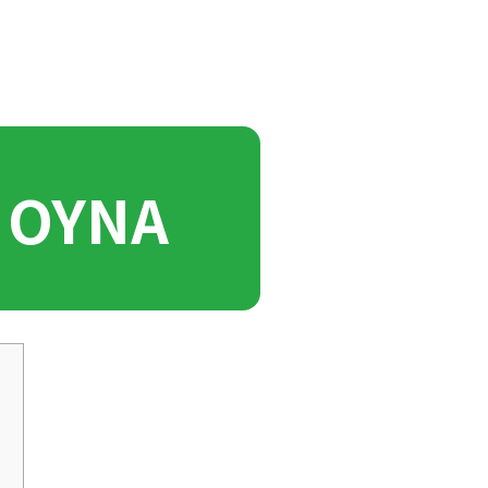
️ OYNA