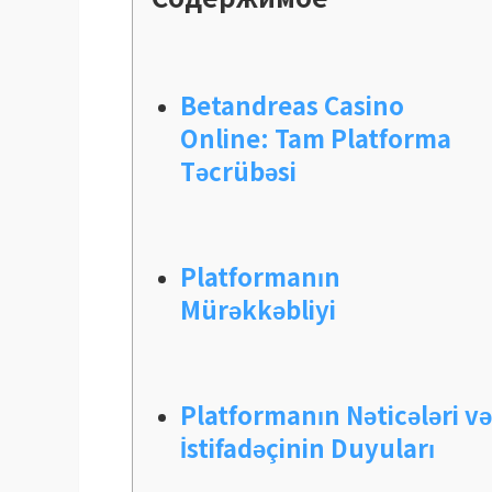
Betandreas Casino
Online: Tam Platforma
Təcrübəsi
Platformanın
Mürəkkəbliyi
Platformanın Nəticələri və
İstifadəçinin Duyuları