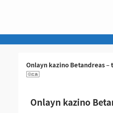
Onlayn kazino Betandreas – 
広告
Onlayn kazino Beta