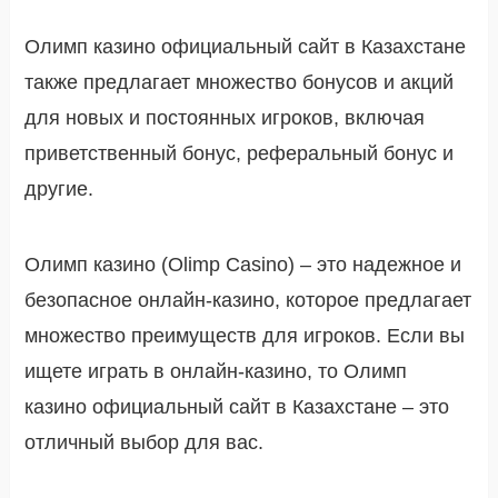
Олимп казино официальный сайт в Казахстане
также предлагает множество бонусов и акций
для новых и постоянных игроков, включая
приветственный бонус, реферальный бонус и
другие.
Олимп казино (Olimp Casino) – это надежное и
безопасное онлайн-казино, которое предлагает
множество преимуществ для игроков. Если вы
ищете играть в онлайн-казино, то Олимп
казино официальный сайт в Казахстане – это
отличный выбор для вас.