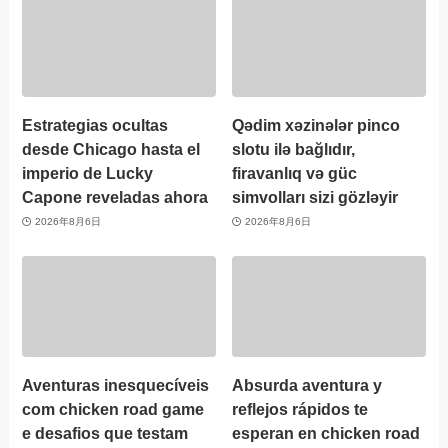
Estrategias ocultas
Qədim xəzinələr pinco
desde Chicago hasta el
slotu ilə bağlıdır,
imperio de Lucky
firavanlıq və güc
Capone reveladas ahora
simvolları sizi gözləyir
2026年8月6日
2026年8月6日
Aventuras inesquecíveis
Absurda aventura y
com chicken road game
reflejos rápidos te
e desafios que testam
esperan en chicken road