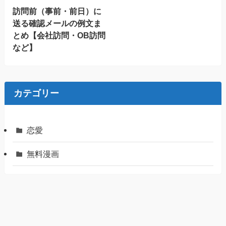
訪問前（事前・前日）に
送る確認メールの例文ま
とめ【会社訪問・OB訪問
など】
カテゴリー
恋愛
無料漫画