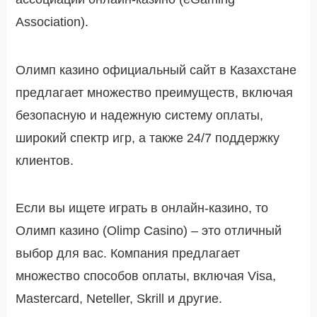
Association).
Олимп казино официальный сайт в Казахстане
предлагает множество преимуществ, включая
безопасную и надежную систему оплаты,
широкий спектр игр, а также 24/7 поддержку
клиентов.
Если вы ищете играть в онлайн-казино, то
Олимп казино (Olimp Casino) – это отличный
выбор для вас. Компания предлагает
множество способов оплаты, включая Visa,
Mastercard, Neteller, Skrill и другие.