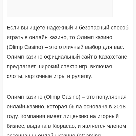
Если вы ищете надежный и безопасный способ
играть в онлайн-казино, то Олимп казино
(Olimp Casino) – это отличный выбор для вас.
Олимп казино официальный сайт в Казахстане
предлагает широкий спектр игр, включая
слоты, карточные игры и рулетку.
Олимп казино (Olimp Casino) – это популярная
онлайн-казино, которая была основана в 2018
году. Компания имеет лицензию на игорный
бизнес, выдана в Кюрасао, и является членом
ассоциации онлайн-казино (eGaming