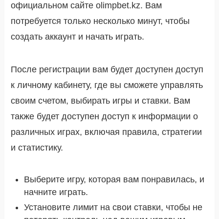
официальном сайте olimpbet.kz. Вам
потребуется только несколько минут, чтобы
создать аккаунт и начать играть.
После регистрации вам будет доступен доступ
к личному кабинету, где вы сможете управлять
своим счетом, выбирать игры и ставки. Вам
также будет доступен доступ к информации о
различных играх, включая правила, стратегии
и статистику.
Выберите игру, которая вам понравилась, и
начните играть.
Установите лимит на свои ставки, чтобы не