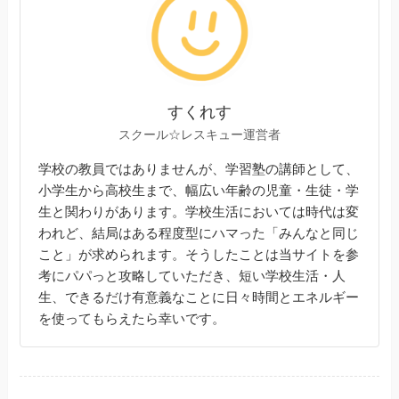
すくれす
スクール☆レスキュー運営者
学校の教員ではありませんが、学習塾の講師として、
小学生から高校生まで、幅広い年齢の児童・生徒・学
生と関わりがあります。学校生活においては時代は変
われど、結局はある程度型にハマった「みんなと同じ
こと」が求められます。そうしたことは当サイトを参
考にパパっと攻略していただき、短い学校生活・人
生、できるだけ有意義なことに日々時間とエネルギー
を使ってもらえたら幸いです。