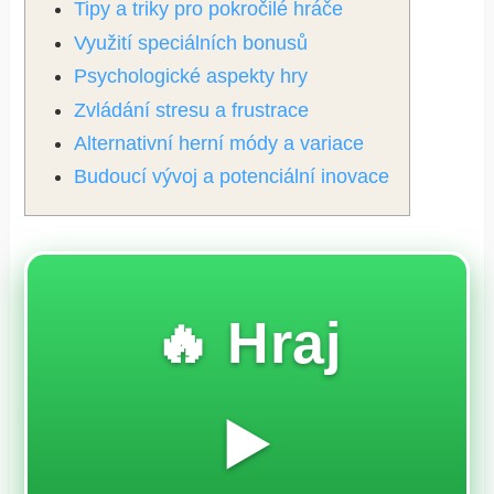
Tipy a triky pro pokročilé hráče
Využití speciálních bonusů
Psychologické aspekty hry
Zvládání stresu a frustrace
Alternativní herní módy a variace
Budoucí vývoj a potenciální inovace
🔥 Hraj
▶️