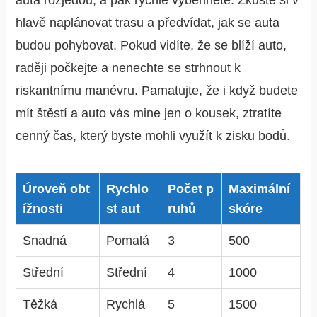
auta rozjedou, a pak rychle vyběhněte. Zkuste si v
hlavě naplánovat trasu a předvídat, jak se auta
budou pohybovat. Pokud vidíte, že se blíží auto,
raději počkejte a nenechte se strhnout k
riskantnímu manévru. Pamatujte, že i když budete
mít štěstí a auto vás mine jen o kousek, ztratíte
cenný čas, který byste mohli využít k zisku bodů.
Úroveň obt
Rychlo
Počet p
Maximální
ížnosti
st aut
ruhů
skóre
Snadná
Pomalá
3
500
Střední
Střední
4
1000
Těžká
Rychlá
5
1500