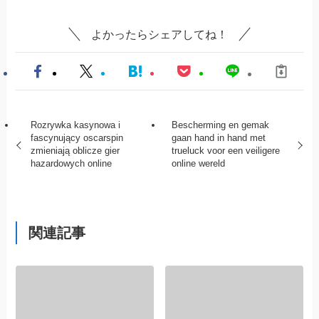
よかったらシェアしてね！
Rozrywka kasynowa i
Bescherming en gemak
fascynujący oscarspin
gaan hand in hand met
zmieniają oblicze gier
trueluck voor een veiligere
hazardowych online
online wereld
関連記事