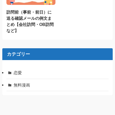
訪問前（事前・前日）に
送る確認メールの例文ま
とめ【会社訪問・OB訪問
など】
カテゴリー
恋愛
無料漫画