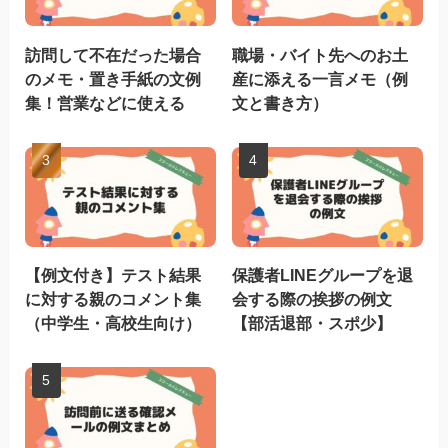
訪問して不在だった場合
職場・バイト先へのお土
のメモ・置き手紙の文例
産に添える一言メモ（例
集！営業などに使える
文と書き方）
【例文付き】テスト結果
保護者LINEグループを退
に対する親のコメント集
会する際の挨拶の例文
（中学生・高校生向け）
【部活退部・スポ少】