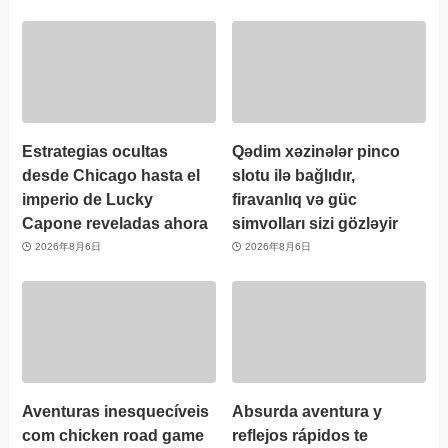
Estrategias ocultas
Qədim xəzinələr pinco
desde Chicago hasta el
slotu ilə bağlıdır,
imperio de Lucky
firavanlıq və güc
Capone reveladas ahora
simvolları sizi gözləyir
2026年8月6日
2026年8月6日
Aventuras inesquecíveis
Absurda aventura y
com chicken road game
reflejos rápidos te