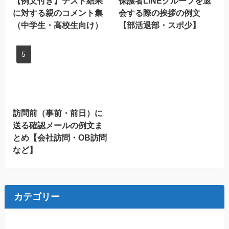
【例文付き】テスト結果
保護者LINEグループを退
に対する親のコメント集
会する際の挨拶の例文
（中学生・高校生向け）
【部活退部・スポ少】
訪問前（事前・前日）に
送る確認メールの例文ま
とめ【会社訪問・OB訪問
など】
カテゴリー