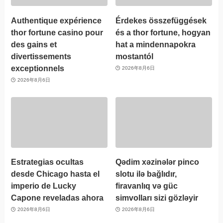
Authentique expérience
Érdekes összefüggések
thor fortune casino pour
és a thor fortune, hogyan
des gains et
hat a mindennapokra
divertissements
mostantól
exceptionnels
2026年8月6日
2026年8月6日
Estrategias ocultas
Qədim xəzinələr pinco
desde Chicago hasta el
slotu ilə bağlıdır,
imperio de Lucky
firavanlıq və güc
Capone reveladas ahora
simvolları sizi gözləyir
2026年8月6日
2026年8月6日