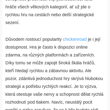
hráče všech věkových kategorií, ať už jde o
rychlou hru na cestách nebo delší strategické
sezení.
Důvodem rostoucí popularity
chickenroad
je i její
dostupnost. Hra je často k dispozici online
zdarma, na různých platformách a zařízeních.
Díky tomu se může zapojit široká škála hráčů,
kteří hledají rychlou a zábavnou aktivitu. Ale
pozor, zdánlivá jednoduchost hry skrývá hlubokou
strategii a potřebu rychlých reakcí. Je to výzva,
která otestuje vaše nervy a schopnost dělat rychlá
rozhodnutí pod tlakem. Navíc, neustálý pocit
napětí a rizika zaručuje, že se k hře budete rádi