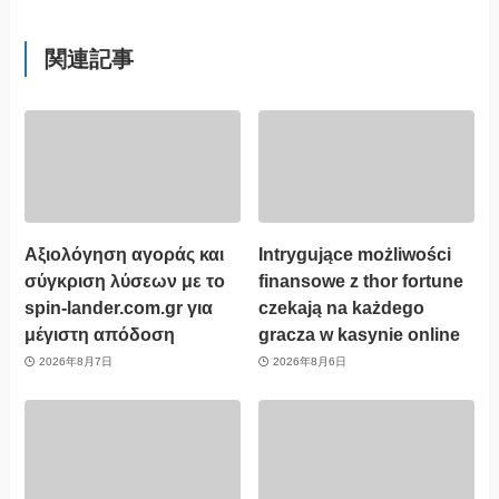
関連記事
Αξιολόγηση αγοράς και
Intrygujące możliwości
σύγκριση λύσεων με το
finansowe z thor fortune
spin-lander.com.gr για
czekają na każdego
μέγιστη απόδοση
gracza w kasynie online
2026年8月7日
2026年8月6日