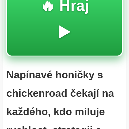
🔥 Hraj
▶️
Napínavé honičky s
chickenroad čekají na
každého, kdo miluje