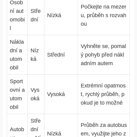
Osob
Počkejte na mezer
ní aut
Stře
Nízká
u, průběh s rozvah
omobi
dní
ou
l
Nákla
Vyhněte se, pomal
dní a
Níz
Střední
ý pohyb před nákl
utom
ká
adním autem
obil
Sport
Extrémní opatrnos
ovní a
Vys
Vysoká
t, rychlý průběh, p
utom
oká
okud je to možné
obil
Stře
Průběh za autobus
Autob
dní
Nízká
em, využijte jeho z