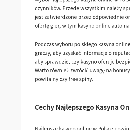
czynników. Przede wszystkim należy spr
jest zatwierdzone przez odpowiednie or
ofertę gier, w tym kasyno online automa
Podczas wyboru polskiego kasyna online
graczy, aby uzyskać informacje o reputac
aby sprawdzić, czy kasyno oferuje bezpi
Warto również zwrócić uwagę na bonusy 
powitalny czy free spiny.
Cechy Najlepszego Kasyna On
Najlepsze kasyno online w Polsce powi