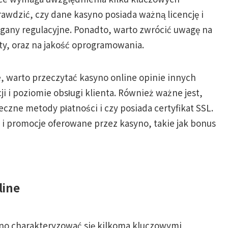
awdzić, czy dane kasyno posiada ważną licencję i
gany regulacyjne. Ponadto, warto zwrócić uwagę na
ty, oraz na jakość oprogramowania.
, warto przeczytać kasyno online opinie innych
ji i poziomie obsługi klienta. Również ważne jest,
eczne metody płatności i czy posiada certyfikat SSL.
i promocje oferowane przez kasyno, takie jak bonus
line
nno charakteryzować się kilkoma kluczowymi