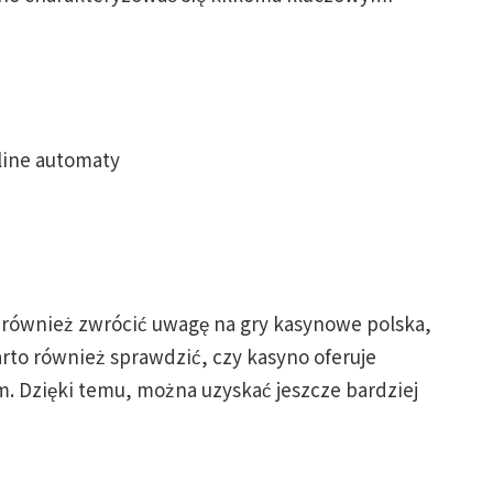
line automaty
o również zwrócić uwagę na gry kasynowe polska,
Warto również sprawdzić, czy kasyno oferuje
m. Dzięki temu, można uzyskać jeszcze bardziej