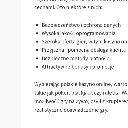
cechami. Oto niektóre z nich:
Bezpieczeństwo i ochrona danych
Wysoka jakość oprogramowania
Szeroka oferta gier, w tym kasyno on
Przyjazna i pomocna obsługa klienta
Bezpieczne metody płatności
Attractywne bonusy i promocje
Wybierając polskie kasyno online, wart
takie jak poker, blackjack czy ruletka. 
możliwość gry na żywo, czyli z krupiere
realistyczne doświadczenie gry.