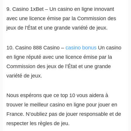
9. Casino 1xBet – Un casino en ligne innovant
avec une licence émise par la Commission des
jeux de l’État et une grande variété de jeux.
10. Casino 888 Casino –
casino bonus
Un casino
en ligne réputé avec une licence émise par la
Commission des jeux de l’État et une grande
variété de jeux.
Nous espérons que ce top 10 vous aidera à
trouver le meilleur casino en ligne pour jouer en
France. N’oubliez pas de jouer responsable et de
respecter les règles de jeu.