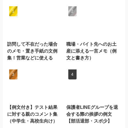
訪問して不在だった場合
職場・バイト先へのお土
のメモ・置き手紙の文例
産に添える一言メモ（例
集！営業などに使える
文と書き方）
【例文付き】テスト結果
保護者LINEグループを退
に対する親のコメント集
会する際の挨拶の例文
（中学生・高校生向け）
【部活退部・スポ少】