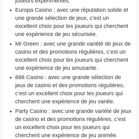
joueurs expérimentés.
Europa Casino : avec une réputation solide et
une grande sélection de jeux, c’est un
excellent choix pour les joueurs qui cherchent
une expérience de jeu sécurisée.
Mr Green : avec une grande variété de jeux de
casino et des promotions régulières, c’est un
excellent choix pour les joueurs qui cherchent
une expérience de jeu amusante.
888 Casino : avec une grande sélection de
jeux de casino et des promotions régulières,
c’est un excellent choix pour les joueurs qui
cherchent une expérience de jeu variée.
Party Casino : avec une grande variété de jeux
de casino et des promotions régulières, c’est
un excellent choix pour les joueurs qui
cherchent une expérience de jeu animée.