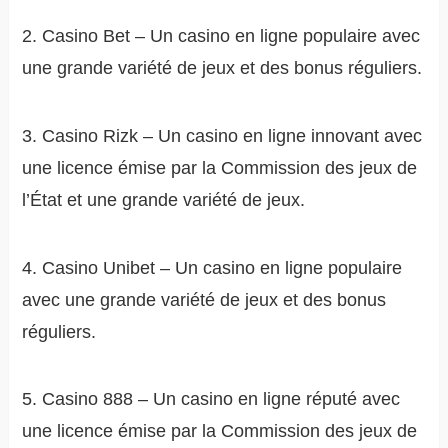
2. Casino Bet – Un casino en ligne populaire avec
une grande variété de jeux et des bonus réguliers.
3. Casino Rizk – Un casino en ligne innovant avec
une licence émise par la Commission des jeux de
l’État et une grande variété de jeux.
4. Casino Unibet – Un casino en ligne populaire
avec une grande variété de jeux et des bonus
réguliers.
5. Casino 888 – Un casino en ligne réputé avec
une licence émise par la Commission des jeux de