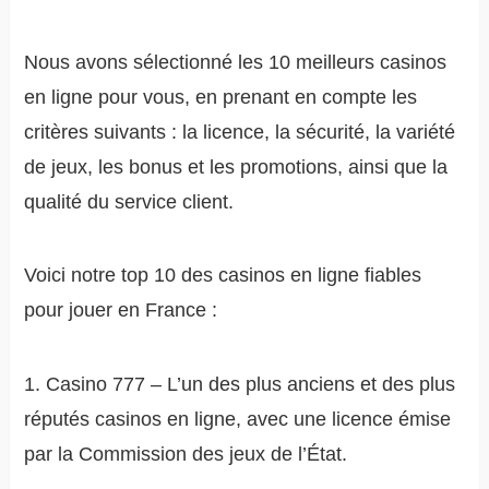
Nous avons sélectionné les 10 meilleurs casinos
en ligne pour vous, en prenant en compte les
critères suivants : la licence, la sécurité, la variété
de jeux, les bonus et les promotions, ainsi que la
qualité du service client.
Voici notre top 10 des casinos en ligne fiables
pour jouer en France :
1. Casino 777 – L’un des plus anciens et des plus
réputés casinos en ligne, avec une licence émise
par la Commission des jeux de l’État.