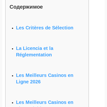
Содержимое
Les Critères de Sélection
La Licencia et la
Réglementation
Les Meilleurs Casinos en
Ligne 2026
Les Meilleurs Casinos en