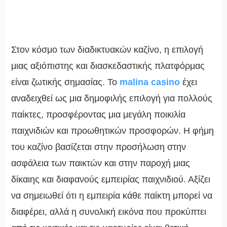
Στον κόσμο των διαδικτυακών καζίνο, η επιλογή
μιας αξιόπιστης και διασκεδαστικής πλατφόρμας
είναι ζωτικής σημασίας. Το
malina casino
έχει
αναδειχθεί ως μια δημοφιλής επιλογή για πολλούς
παίκτες, προσφέροντας μια μεγάλη ποικιλία
παιχνιδιών και προωθητικών προσφορών. Η φήμη
του καζίνο βασίζεται στην προσήλωση στην
ασφάλεια των παικτών και στην παροχή μιας
δίκαιης και διαφανούς εμπειρίας παιχνιδιού. Αξίζει
να σημειωθεί ότι η εμπειρία κάθε παίκτη μπορεί να
διαφέρει, αλλά η συνολική εικόνα που προκύπτει