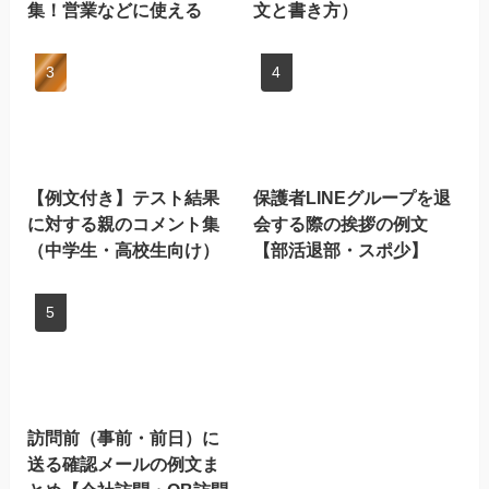
集！営業などに使える
文と書き方）
【例文付き】テスト結果
保護者LINEグループを退
に対する親のコメント集
会する際の挨拶の例文
（中学生・高校生向け）
【部活退部・スポ少】
訪問前（事前・前日）に
送る確認メールの例文ま