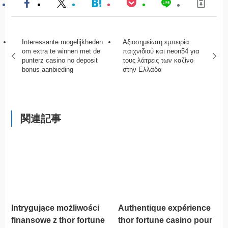
Interessante mogelijkheden
Αξιοσημείωτη εμπειρία
om extra te winnen met de
παιχνιδιού και neon54 για
punterz casino no deposit
τους λάτρεις των καζίνο
bonus aanbieding
στην Ελλάδα
関連記事
Intrygujące możliwości
Authentique expérience
finansowe z thor fortune
thor fortune casino pour