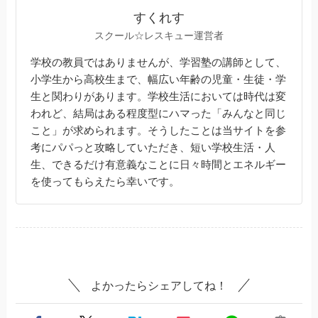
すくれす
スクール☆レスキュー運営者
学校の教員ではありませんが、学習塾の講師として、
小学生から高校生まで、幅広い年齢の児童・生徒・学
生と関わりがあります。学校生活においては時代は変
われど、結局はある程度型にハマった「みんなと同じ
こと」が求められます。そうしたことは当サイトを参
考にパパっと攻略していただき、短い学校生活・人
生、できるだけ有意義なことに日々時間とエネルギー
を使ってもらえたら幸いです。
よかったらシェアしてね！