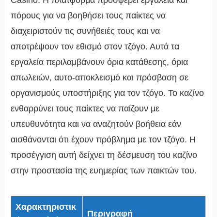
Casino. Η πλατφόρμα προσφέρει εργαλεία και
πόρους για να βοηθήσει τους παίκτες να
διαχειριστούν τις συνήθειές τους και να
αποτρέψουν τον εθισμό στον τζόγο. Αυτά τα
εργαλεία περιλαμβάνουν όρια κατάθεσης, όρια
απωλειών, αυτο-αποκλεισμό και πρόσβαση σε
οργανισμούς υποστήριξης για τον τζόγο. Το καζίνο
ενθαρρύνει τους παίκτες να παίζουν με
υπευθυνότητα και να αναζητούν βοήθεια εάν
αισθάνονται ότι έχουν πρόβλημα με τον τζόγο. Η
προσέγγιση αυτή δείχνει τη δέσμευση του καζίνο
στην προστασία της ευημερίας των παικτών του.
Χαρακτηριστικ
Περιγραφή