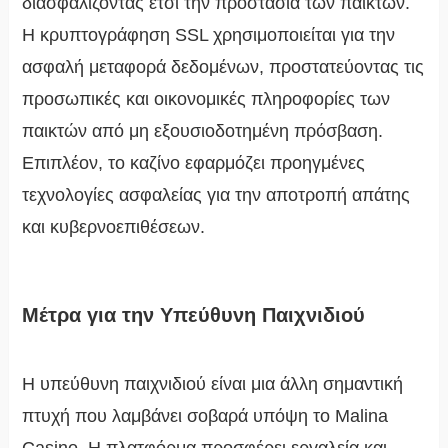
διασφαλίζοντας έτσι την προστασία των παικτών.
Η κρυπτογράφηση SSL χρησιμοποιείται για την
ασφαλή μεταφορά δεδομένων, προστατεύοντας τις
προσωπικές και οικονομικές πληροφορίες των
παικτών από μη εξουσιοδοτημένη πρόσβαση.
Επιπλέον, το καζίνο εφαρμόζει προηγμένες
τεχνολογίες ασφαλείας για την αποτροπή απάτης
και κυβερνοεπιθέσεων.
Μέτρα για την Υπεύθυνη Παιχνιδιού
Η υπεύθυνη παιχνιδιού είναι μια άλλη σημαντική
πτυχή που λαμβάνει σοβαρά υπόψη το Malina