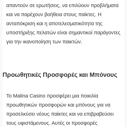
απαντούν σε ερωτήσεις, να επιλύουν προβλήματα
και να παρέχουν βοήθεια στους παίκτες. Η
ανταπόκριση και η αποτελεσματικότητα της
υποστήριξης πελατών είναι σημαντικοί παράγοντες
για την ικανοποίηση των παικτών.
Προωθητικές Προσφορές και Μπόνους
Το Malina Casino προσφέρει μια ποικιλία
προωθητικών προσφορών και μπόνους για να
προσελκύσει νέους παίκτες και να επιβραβεύσει
τους υφιστάμενους. Αυτές οι προσφορές