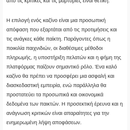
από τις κριτικές και τις μαρτυρίες είναι θετική.
Η επιλογή ενός καζίνο είναι μια προσωπική
απόφαση που εξαρτάται από τις προτιμήσεις και
τις ανάγκες κάθε παίκτη. Παράγοντες όπως η
ποικιλία παιχνιδιών, οι διαθέσιμες μέθοδοι
πληρωμής, η υποστήριξη πελατών και η φήμη της
πλατφόρμας παίζουν σημαντικό ρόλο. Ένα καλό
καζίνο θα πρέπει να προσφέρει μια ασφαλή και
διασκεδαστική εμπειρία, ενώ παράλληλα θα
προστατεύει τα προσωπικά και οικονομικά
δεδομένα των παικτών. Η προσεκτική έρευνα και η
ανάγνωση κριτικών είναι απαραίτητες για την
ενημερωμένη λήψη αποφάσεων.