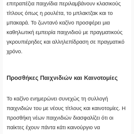
επιτραπέζια παιχνίδια περιλαμβάνουν κλασικούς
τίτλους όπως η ρουλέτα, το μπλακτζακ και το
μπακαρά. Το ζωντανό καζίνο προσφέρει μια
καθηλωτική εμπειρία παιχνιδιού με πραγματικούς
γκρουπιέρηδες και αλληλεπίδραση σε πραγματικό
χρόνο.
Προσθήκες Παιχνιδιών και Καινοτομίες
Το καζίνο ενημερώνει συνεχώς τη συλλογή
παιχνιδιών του με νέους τίτλους και καινοτομίες. Η
προσθήκη νέων παιχνιδιών διασφαλίζει ότι οι
παίκτες έχουν πάντα κάτι καινούργιο να