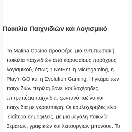
Ποικιλία Παιχνιδιών και Λογισμικό
Το Malina Casino προσφέρει μια εντυπωσιακή
ποικιλία παιχνιδιών από κορυφαίους παρόχους
λογισμικού, όπως η NetEnt, η Microgaming, η
Play'n GO και η Evolution Gaming. Η γκάμα των
παιχνιδιών περιλαμβάνει κουλοχέρηδες,
επιτραπέζια παιχνίδια, ζωντανό καζίνο και
παιχνίδια με γκρουπιέρη. Οι κουλοχέρηδες είναι
ιδιαίτερα δημοφιλείς, με μια μεγάλη ποικιλία
θεμάτων, γραφικών και λειτουργιών μπόνους. Τα