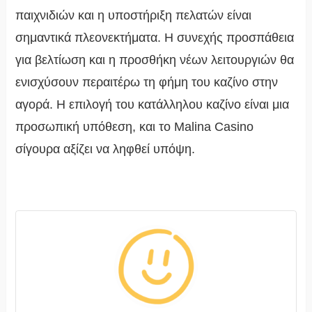
παιχνιδιών και η υποστήριξη πελατών είναι
σημαντικά πλεονεκτήματα. Η συνεχής προσπάθεια
για βελτίωση και η προσθήκη νέων λειτουργιών θα
ενισχύσουν περαιτέρω τη φήμη του καζίνο στην
αγορά. Η επιλογή του κατάλληλου καζίνο είναι μια
προσωπική υπόθεση, και το Malina Casino
σίγουρα αξίζει να ληφθεί υπόψη.