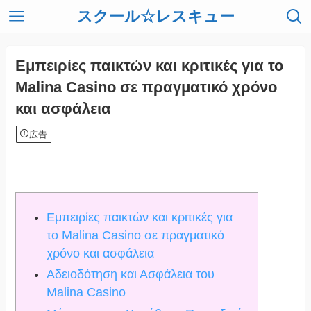
スクール☆レスキュー
Εμπειρίες παικτών και κριτικές για το
Malina Casino σε πραγματικό χρόνο
και ασφάλεια
広告
Εμπειρίες παικτών και κριτικές για
το Malina Casino σε πραγματικό
χρόνο και ασφάλεια
Αδειοδότηση και Ασφάλεια του
Malina Casino