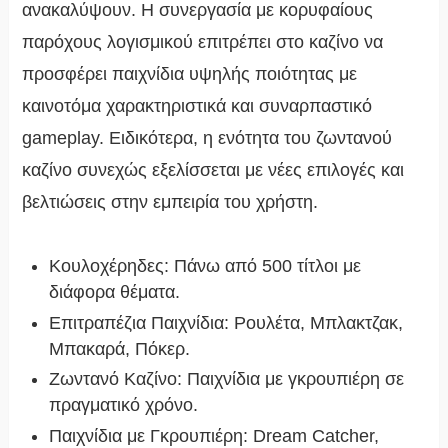
ανακαλύψουν. Η συνεργασία με κορυφαίους
παρόχους λογισμικού επιτρέπει στο καζίνο να
προσφέρει παιχνίδια υψηλής ποιότητας με
καινοτόμα χαρακτηριστικά και συναρπαστικό
gameplay. Ειδικότερα, η ενότητα του ζωντανού
καζίνο συνεχώς εξελίσσεται με νέες επιλογές και
βελτιώσεις στην εμπειρία του χρήστη.
Κουλοχέρηδες: Πάνω από 500 τίτλοι με
διάφορα θέματα.
Επιτραπέζια Παιχνίδια: Ρουλέτα, Μπλακτζακ,
Μπακαρά, Πόκερ.
Ζωντανό Καζίνο: Παιχνίδια με γκρουπιέρη σε
πραγματικό χρόνο.
Παιχνίδια με Γκρουπιέρη: Dream Catcher,