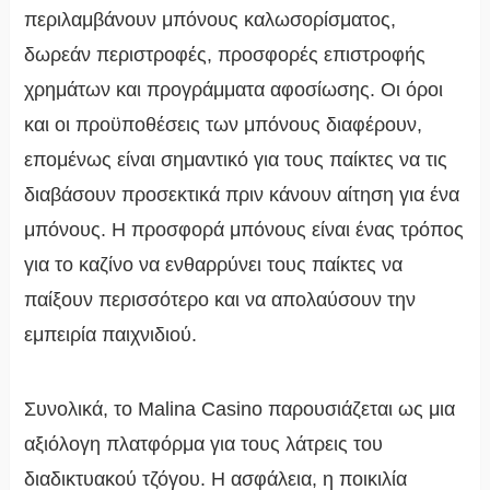
περιλαμβάνουν μπόνους καλωσορίσματος,
δωρεάν περιστροφές, προσφορές επιστροφής
χρημάτων και προγράμματα αφοσίωσης. Οι όροι
και οι προϋποθέσεις των μπόνους διαφέρουν,
επομένως είναι σημαντικό για τους παίκτες να τις
διαβάσουν προσεκτικά πριν κάνουν αίτηση για ένα
μπόνους. Η προσφορά μπόνους είναι ένας τρόπος
για το καζίνο να ενθαρρύνει τους παίκτες να
παίξουν περισσότερο και να απολαύσουν την
εμπειρία παιχνιδιού.
Συνολικά, το Malina Casino παρουσιάζεται ως μια
αξιόλογη πλατφόρμα για τους λάτρεις του
διαδικτυακού τζόγου. Η ασφάλεια, η ποικιλία