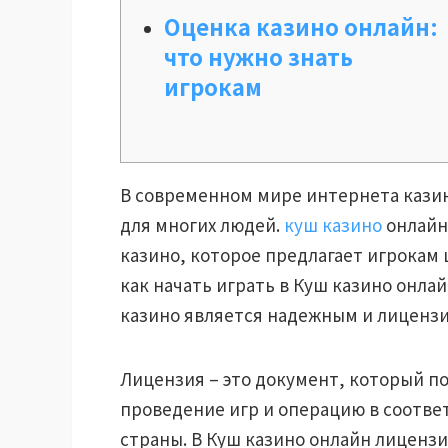
Оценка казино онлайн:
что нужно знать
игрокам
В современном мире интернета кази
для многих людей.
куш казино
онлайн 
казино, которое предлагает игрокам 
как начать играть в Куш казино онлай
казино является надежным и лиценз
Лицензия – это документ, который п
проведение игр и операцию в соотве
страны. В Куш казино онлайн лицензи