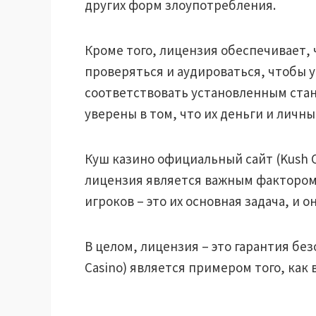
других форм злоупотребления.
Кроме того, лицензия обеспечивает, ч
проверяться и аудироваться, чтобы у
соответствовать установленным станд
уверены в том, что их деньги и личн
Куш казино официальный сайт (Kush Ca
лицензия является важным фактором 
игроков – это их основная задача, и 
В целом, лицензия – это гарантия без
Casino) является примером того, как в