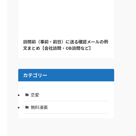
訪問前（事前・前日）に送る確認メールの例
文まとめ【会社訪問・OB訪問など】
カテゴリー
恋愛
無料漫画