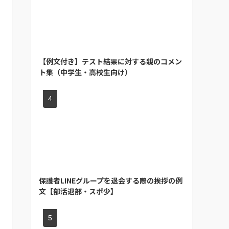
【例文付き】テスト結果に対する親のコメン
ト集（中学生・高校生向け）
保護者LINEグループを退会する際の挨拶の例
文【部活退部・スポ少】