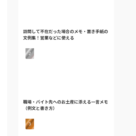
訪問して不在だった場合のメモ・置き手紙の
文例集！営業などに使える
職場・バイト先へのお土産に添える一言メモ
（例文と書き方）