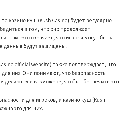
то казино куш (Kush Casino) будет регулярно
бедиться в том, что оно продолжает
артам. Это означает, что игроки могут быть
ые данные будут защищены.
sino official website) также подтверждает, что
для них. Они понимают, что безопасность
они делают все возможное, чтобы обеспечить это.
опасности для игроков, и казино куш (Kush
ажна это для них.