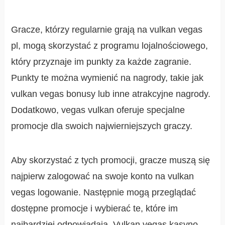
Gracze, którzy regularnie grają na vulkan vegas
pl, mogą skorzystać z programu lojalnościowego,
który przyznaje im punkty za każde zagranie.
Punkty te można wymienić na nagrody, takie jak
vulkan vegas bonusy lub inne atrakcyjne nagrody.
Dodatkowo, vegas vulkan oferuje specjalne
promocje dla swoich najwierniejszych graczy.
Aby skorzystać z tych promocji, gracze muszą się
najpierw zalogować na swoje konto na vulkan
vegas logowanie. Następnie mogą przeglądać
dostępne promocje i wybierać te, które im
najbardziej odpowiadają. Vulkan vegas kasyno