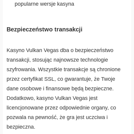
popularne wersje kasyna
Bezpieczeństwo transakcji
Kasyno Vulkan Vegas dba o bezpieczeństwo
transakcji, stosując najnowsze technologie
szyfrowania. Wszystkie transakcje są chronione
przez certyfikat SSL, co gwarantuje, że Twoje
dane osobowe i finansowe będą bezpieczne.
Dodatkowo, kasyno Vulkan Vegas jest
licencjonowane przez odpowiednie organy, co
pozwala na pewność, że gra jest uczciwa i
bezpieczna.