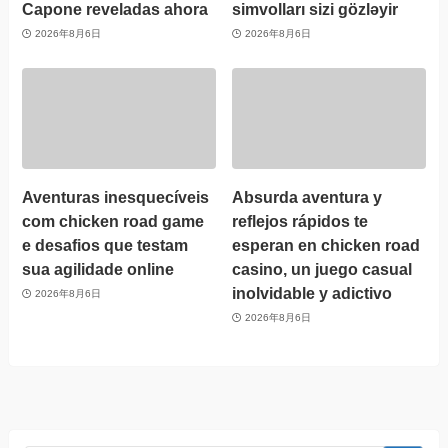
Capone reveladas ahora
simvolları sizi gözləyir
2026年8月6日
2026年8月6日
Aventuras inesquecíveis
Absurda aventura y
com chicken road game
reflejos rápidos te
e desafios que testam
esperan en chicken road
sua agilidade online
casino, un juego casual
inolvidable y adictivo
2026年8月6日
2026年8月6日