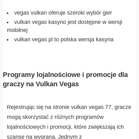
vegas vulkan oferuje szeroki wybór gier
vulkan vegas kasyno jest dostępne w wersji
mobilnej
vulkan vegas pl to polska wersja kasyna
Programy lojalnościowe i promocje dla
graczy na Vulkan Vegas
Rejestrując się na stronie vulkan vegas 77, gracze
mogą skorzystać z różnych programów
lojalnościowych i promocji, które zwiększają ich
szanse na wygraną. Jednym z