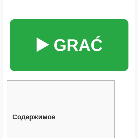
▶️ GRAĆ
Содержимое