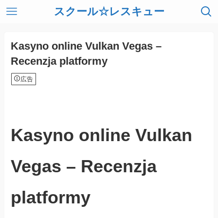
スクール☆レスキュー
Kasyno online Vulkan Vegas –
Recenzja platformy
広告
Kasyno online Vulkan
Vegas – Recenzja
platformy