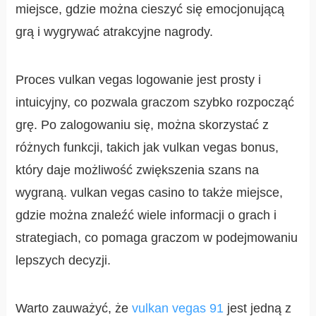
miejsce, gdzie można cieszyć się emocjonującą
grą i wygrywać atrakcyjne nagrody.
Proces vulkan vegas logowanie jest prosty i
intuicyjny, co pozwala graczom szybko rozpocząć
grę. Po zalogowaniu się, można skorzystać z
różnych funkcji, takich jak vulkan vegas bonus,
który daje możliwość zwiększenia szans na
wygraną. vulkan vegas casino to także miejsce,
gdzie można znaleźć wiele informacji o grach i
strategiach, co pomaga graczom w podejmowaniu
lepszych decyzji.
Warto zauważyć, że
vulkan vegas 91
jest jedną z