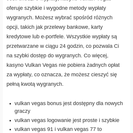
oferuje szybkie i wygodne metody wypłaty
wygranych. Możesz wybrać spośród różnych
opcji, takich jak przelewy bankowe, karty
kredytowe lub e-portfele. Wszystkie wypłaty są
przetwarzane w ciągu 24 godzin, co pozwala Ci
na szybki dostęp do wygranych. Co więcej,
kasyno Vulkan Vegas nie pobiera żadnych opłat
za wypłaty, co oznacza, że możesz cieszyć się
pełną kwotą wygranych.
vulkan vegas bonus jest dostępny dla nowych
graczy
vulkan vegas logowanie jest proste i szybkie
vulkan vegas 91 i vulkan vegas 77 to