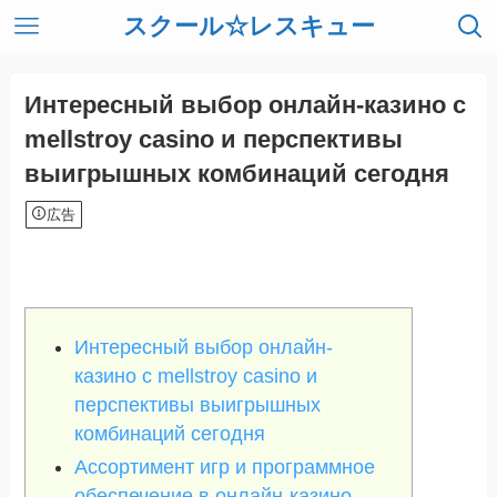
スクール☆レスキュー
Интересный выбор онлайн-казино с
mellstroy casino и перспективы
выигрышных комбинаций сегодня
広告
Интересный выбор онлайн-
казино с mellstroy casino и
перспективы выигрышных
комбинаций сегодня
Ассортимент игр и программное
обеспечение в онлайн-казино