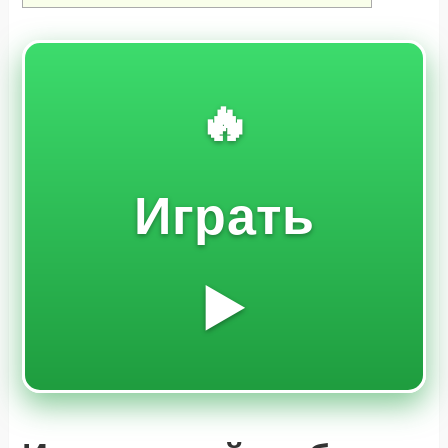
🔥
Играть
▶️