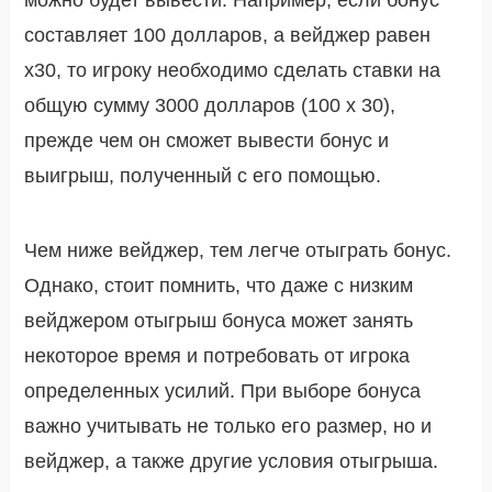
можно будет вывести. Например, если бонус
составляет 100 долларов, а вейджер равен
x30, то игроку необходимо сделать ставки на
общую сумму 3000 долларов (100 x 30),
прежде чем он сможет вывести бонус и
выигрыш, полученный с его помощью.
Чем ниже вейджер, тем легче отыграть бонус.
Однако, стоит помнить, что даже с низким
вейджером отыгрыш бонуса может занять
некоторое время и потребовать от игрока
определенных усилий. При выборе бонуса
важно учитывать не только его размер, но и
вейджер, а также другие условия отыгрыша.