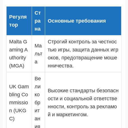
Ст
Регуля
ра
Основные требования
тор
на
Malta G
Строгий контроль за честнос
Ма
aming A
тью игры, защита данных игр
льт
uthority
оков, предотвращение моше
а
(MGA)
нничества.
Ве
UK Gam
ли
Высокие стандарты безопасн
bling Co
ко
ости и социальной ответстве
mmissio
бр
нности, контроль за рекламо
n (UKG
ит
й и маркетингом.
C)
ан
ия