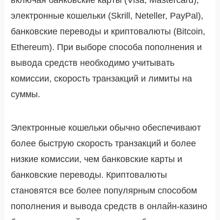
электронные кошельки (Skrill, Neteller, PayPal),
банковские переводы и криптовалюты (Bitcoin,
Ethereum). При выборе способа пополнения и
вывода средств необходимо учитывать
комиссии, скорость транзакций и лимиты на
суммы.
Электронные кошельки обычно обеспечивают
более быструю скорость транзакций и более
низкие комиссии, чем банковские карты и
банковские переводы. Криптовалюты
становятся все более популярным способом
пополнения и вывода средств в онлайн-казино