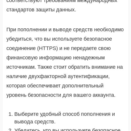
соответствуют требованиям международных
стандартов защиты данных.
При пополнении и выводе средств необходимо
убедиться, что вы используете безопасное
соединение (HTTPS) и не передаете свою
финансовую информацию ненадежным
источникам. Также стоит обратить внимание на
наличие двухфакторной аутентификации,
которая обеспечивает дополнительный
уровень безопасности для вашего аккаунта.
Выберите удобный способ пополнения и
вывода средств.
Убедитесь, что вы используете безопасное