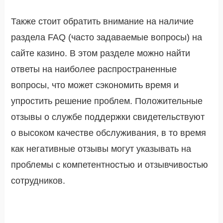
Также стоит обратить внимание на наличие
раздела FAQ (часто задаваемые вопросы) на
сайте казино. В этом разделе можно найти
ответы на наиболее распространенные
вопросы, что может сэкономить время и
упростить решение проблем. Положительные
отзывы о службе поддержки свидетельствуют
о высоком качестве обслуживания, в то время
как негативные отзывы могут указывать на
проблемы с компетентностью и отзывчивостью
сотрудников.