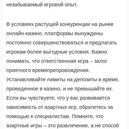
незабываемый игровой опыт.
В условиях растущей конкуренции на рынке
онлайн-казино, платформы вынуждены
постоянно совершенствоваться и предлагать
игрокам более выгодные условия. Важно
понимать, что ответственная игра – залог
приятного времяпрепровождения.
Устанавливайте лимиты на депозиты и время,
проведенное в казино, и не превышайте их.
Если вы чувствуете, что у вас развивается
зависимость от азартных игр, обратитесь за
помощью к специалистам. Помните, что
азартные игры – это развлечение, а не способ