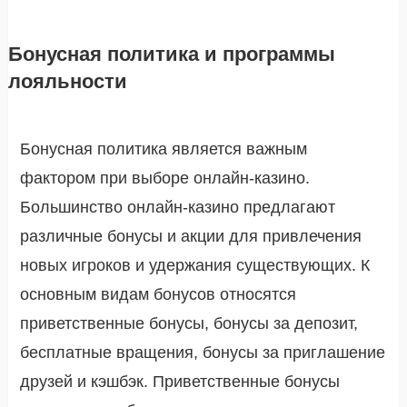
Бонусная политика и программы
лояльности
Бонусная политика является важным
фактором при выборе онлайн-казино.
Большинство онлайн-казино предлагают
различные бонусы и акции для привлечения
новых игроков и удержания существующих. К
основным видам бонусов относятся
приветственные бонусы, бонусы за депозит,
бесплатные вращения, бонусы за приглашение
друзей и кэшбэк. Приветственные бонусы