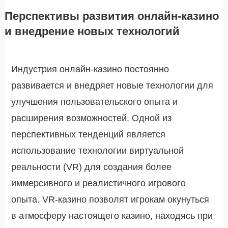
Перспективы развития онлайн-казино
и внедрение новых технологий
Индустрия онлайн-казино постоянно
развивается и внедряет новые технологии для
улучшения пользовательского опыта и
расширения возможностей. Одной из
перспективных тенденций является
использование технологии виртуальной
реальности (VR) для создания более
иммерсивного и реалистичного игрового
опыта. VR-казино позволят игрокам окунуться
в атмосферу настоящего казино, находясь при