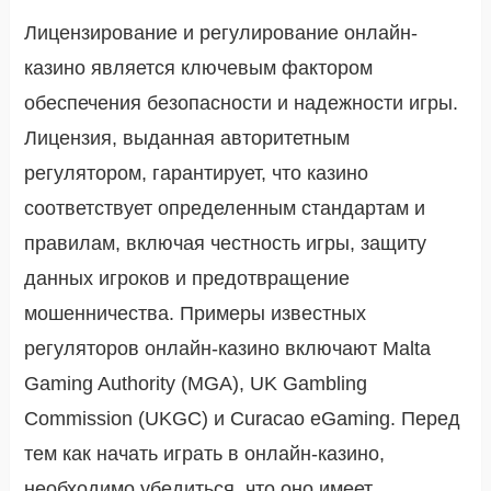
Лицензирование и регулирование онлайн-
казино является ключевым фактором
обеспечения безопасности и надежности игры.
Лицензия, выданная авторитетным
регулятором, гарантирует, что казино
соответствует определенным стандартам и
правилам, включая честность игры, защиту
данных игроков и предотвращение
мошенничества. Примеры известных
регуляторов онлайн-казино включают Malta
Gaming Authority (MGA), UK Gambling
Commission (UKGC) и Curacao eGaming. Перед
тем как начать играть в онлайн-казино,
необходимо убедиться, что оно имеет