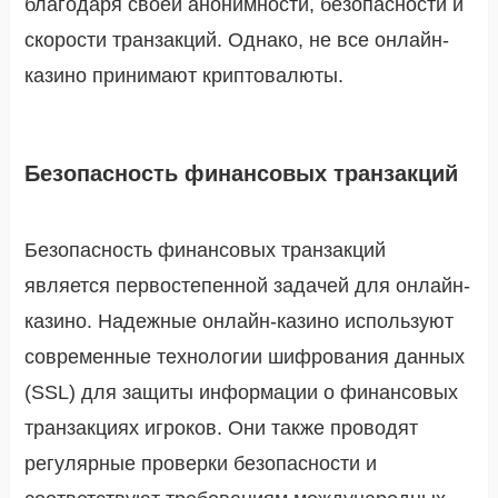
благодаря своей анонимности, безопасности и
скорости транзакций. Однако, не все онлайн-
казино принимают криптовалюты.
Безопасность финансовых транзакций
Безопасность финансовых транзакций
является первостепенной задачей для онлайн-
казино. Надежные онлайн-казино используют
современные технологии шифрования данных
(SSL) для защиты информации о финансовых
транзакциях игроков. Они также проводят
регулярные проверки безопасности и