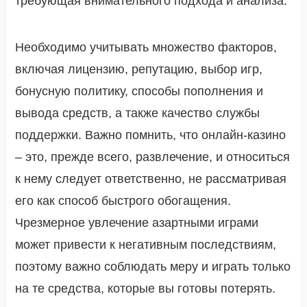
требующая внимательного подхода и анализа.
Необходимо учитывать множество факторов,
включая лицензию, репутацию, выбор игр,
бонусную политику, способы пополнения и
вывода средств, а также качество службы
поддержки. Важно помнить, что онлайн-казино
– это, прежде всего, развлечение, и относиться
к нему следует ответственно, не рассматривая
его как способ быстрого обогащения.
Чрезмерное увлечение азартными играми
может привести к негативным последствиям,
поэтому важно соблюдать меру и играть только
на те средства, которые вы готовы потерять.