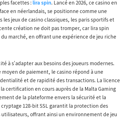
ples facettes :
lira spin
. Lancé en 2026, ce casino en
rface en néerlandais, se positionne comme une
les jeux de casino classiques, les paris sportifs et
nte création ne doit pas tromper, car lira spin
du marché, en offrant une expérience de jeu riche
acité à s'adapter aux besoins des joueurs modernes.
 moyen de paiement, le casino répond à une
ntialité et de rapidité des transactions. La licence
a certification en cours auprès de la Malta Gaming
ment de la plateforme envers la sécurité et la
 cryptage 128-bit SSL garantit la protection des
utilisateurs, offrant ainsi un environnement de jeu