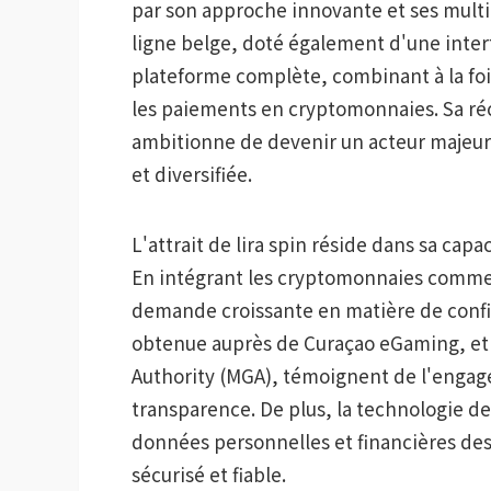
par son approche innovante et ses multi
ligne belge, doté également d'une inte
plateforme complète, combinant à la fois 
les paiements en cryptomonnaies. Sa réce
ambitionne de devenir un acteur majeur 
et diversifiée.
L'attrait de lira spin réside dans sa cap
En intégrant les cryptomonnaies comme
demande croissante en matière de confide
obtenue auprès de Curaçao eGaming, et l
Authority (MGA), témoignent de l'engage
transparence. De plus, la technologie de
données personnelles et financières des 
sécurisé et fiable.