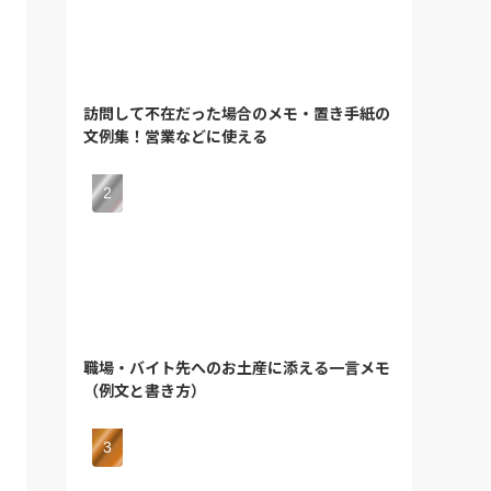
訪問して不在だった場合のメモ・置き手紙の
文例集！営業などに使える
職場・バイト先へのお土産に添える一言メモ
（例文と書き方）