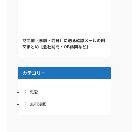
訪問前（事前・前日）に送る確認メールの例
文まとめ【会社訪問・OB訪問など】
カテゴリー
恋愛
無料漫画