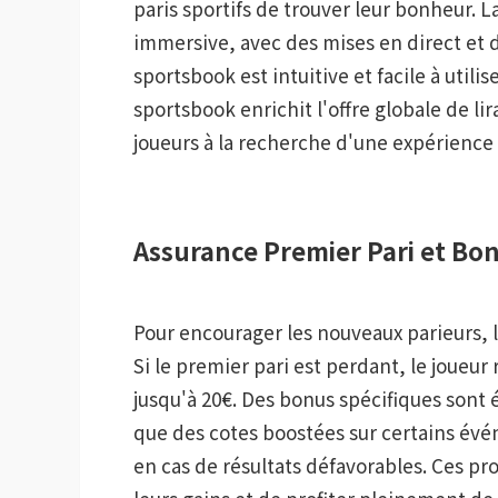
paris sportifs de trouver leur bonheur. L
immersive, avec des mises en direct et d
sportsbook est intuitive et facile à util
sportsbook enrichit l'offre globale de li
joueurs à la recherche d'une expérience
Assurance Premier Pari et Bo
Pour encourager les nouveaux parieurs, l
Si le premier pari est perdant, le joueu
jusqu'à 20€. Des bonus spécifiques sont
que des cotes boostées sur certains év
en cas de résultats défavorables. Ces p