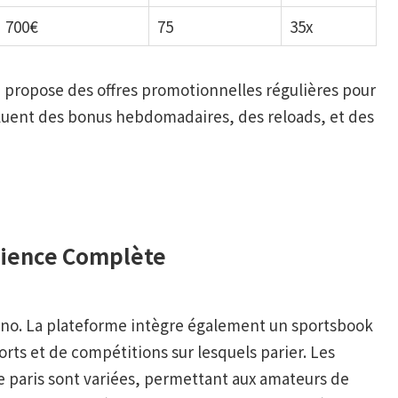
700€
75
35x
n propose des offres promotionnelles régulières pour
ncluent des bonus hebdomadaires, des reloads, et des
érience Complète
asino. La plateforme intègre également un sportsbook
ts et de compétitions sur lesquels parier. Les
e paris sont variées, permettant aux amateurs de