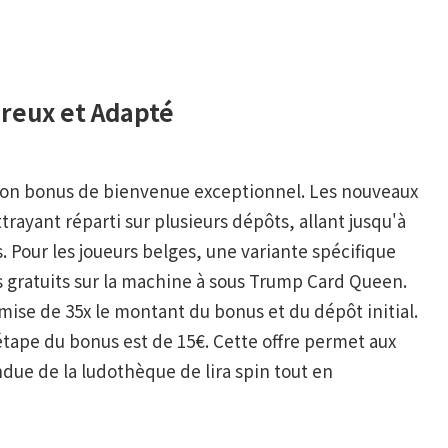
reux et Adapté
t son bonus de bienvenue exceptionnel. Les nouveaux
rayant réparti sur plusieurs dépôts, allant jusqu'à
 Pour les joueurs belges, une variante spécifique
rs gratuits sur la machine à sous Trump Card Queen.
ise de 35x le montant du bonus et du dépôt initial.
ape du bonus est de 15€. Cette offre permet aux
ndue de la ludothèque de lira spin tout en