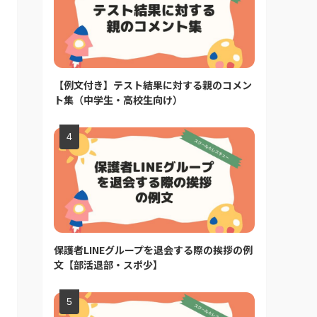
【例文付き】テスト結果に対する親のコメン
ト集（中学生・高校生向け）
保護者LINEグループを退会する際の挨拶の例
文【部活退部・スポ少】