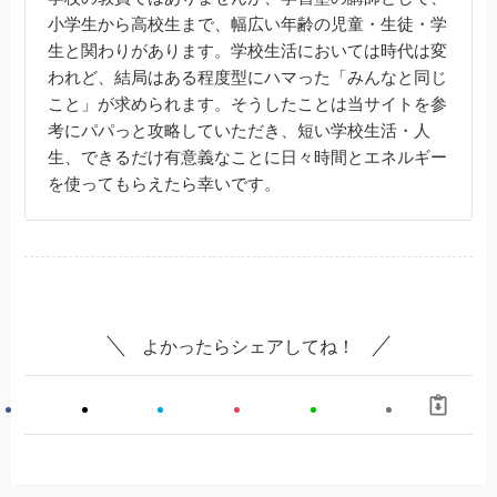
小学生から高校生まで、幅広い年齢の児童・生徒・学
生と関わりがあります。学校生活においては時代は変
われど、結局はある程度型にハマった「みんなと同じ
こと」が求められます。そうしたことは当サイトを参
考にパパっと攻略していただき、短い学校生活・人
生、できるだけ有意義なことに日々時間とエネルギー
を使ってもらえたら幸いです。
よかったらシェアしてね！