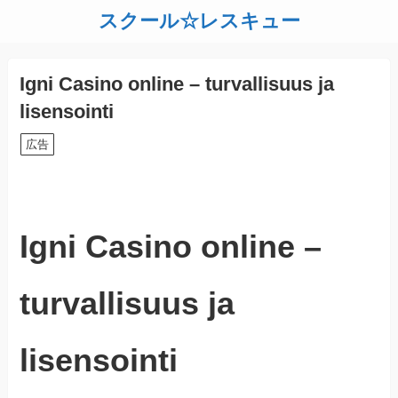
スクール☆レスキュー
Igni Casino online – turvallisuus ja
lisensointi
広告
Igni Casino online –
turvallisuus ja
lisensointi