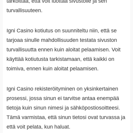
tarkoittaa, että voit luottaa sivustolle ja sen
turvallisuuteen.
Igni Casino kotiutus on suunniteltu niin, että se
tarjoaa sinulle mahdollisuuden testata sivuston
turvallisuutta ennen kuin aloitat pelaamisen. Voit
käyttää kotiutusta tarkistamaan, että kaikki on
toimiva, ennen kuin aloitat pelaamisen.
Igni Casino rekisteröityminen on yksinkertainen
prosessi, jossa sinun ei tarvitse antaa enempää
tietoja kuin sinun nimesi ja sähköpostiosoitteesi.
Tämä varmistaa, että sinun tietosi ovat turvassa ja
että voit pelata, kun haluat.