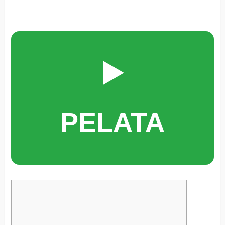
▶️
PELATA