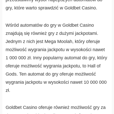
gry, które warto sprawdzić w Goldbet Casino.
Wśród automatów do gry w Goldbet Casino
znajdują się również gry z dużymi jackpotami.
Jednym z nich jest Mega Moolah, który oferuje
możliwość wygrania jackpotu w wysokości nawet
1 000 000 zł. Inny popularny automat do gry, który
oferuje możliwość wygrania jackpotu, to Hall of
Gods. Ten automat do gry oferuje możliwość
wygrania jackpotu w wysokości nawet 10 000 000
zł.
Goldbet Casino oferuje również możliwość gry za