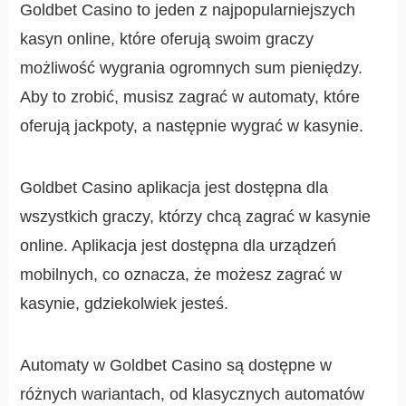
Goldbet Casino to jeden z najpopularniejszych
kasyn online, które oferują swoim graczy
możliwość wygrania ogromnych sum pieniędzy.
Aby to zrobić, musisz zagrać w automaty, które
oferują jackpoty, a następnie wygrać w kasynie.
Goldbet Casino aplikacja jest dostępna dla
wszystkich graczy, którzy chcą zagrać w kasynie
online. Aplikacja jest dostępna dla urządzeń
mobilnych, co oznacza, że możesz zagrać w
kasynie, gdziekolwiek jesteś.
Automaty w Goldbet Casino są dostępne w
różnych wariantach, od klasycznych automatów