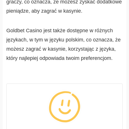
graczy, co oznacza, że możesz zyskać dodatkowe
pieniądze, aby zagrać w kasynie.
Goldbet Casino jest także dostępne w różnych
językach, w tym w języku polskim, co oznacza, że
możesz zagrać w kasynie, korzystając z języka,
który najlepiej odpowiada twoim preferencjom.