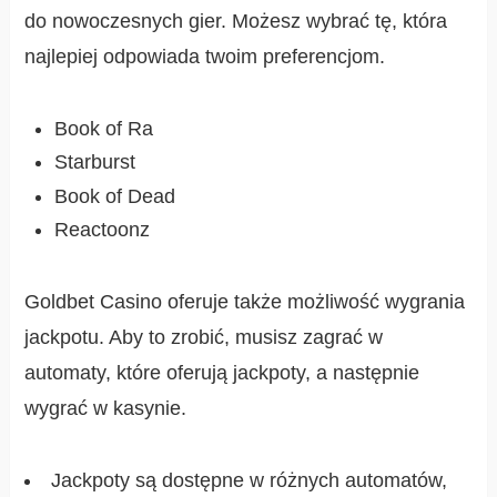
do nowoczesnych gier. Możesz wybrać tę, która
najlepiej odpowiada twoim preferencjom.
Book of Ra
Starburst
Book of Dead
Reactoonz
Goldbet Casino oferuje także możliwość wygrania
jackpotu. Aby to zrobić, musisz zagrać w
automaty, które oferują jackpoty, a następnie
wygrać w kasynie.
Jackpoty są dostępne w różnych automatów,