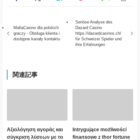
Seriöse Analyse des
MafiaCasino dla polskich
Dazard Casino
graczy - Obsługa klienta i
https://dazardcasinos.ch/
dostępne kanały kontaktu
für Schweizer Spieler und
ihre Erfahrungen
関連記事
Αξιολόγηση αγοράς και
Intrygujące możliwości
σύγκριση λύσεων με το
finansowe z thor fortune