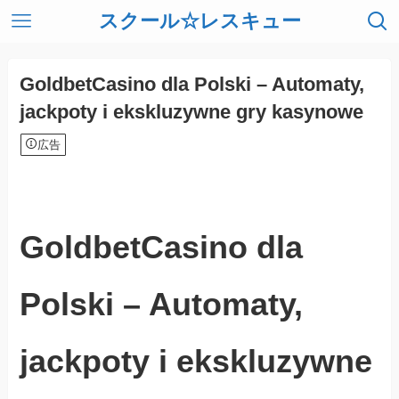
スクール☆レスキュー
GoldbetCasino dla Polski – Automaty,
jackpoty i ekskluzywne gry kasynowe
広告
GoldbetCasino dla
Polski – Automaty,
jackpoty i ekskluzywne