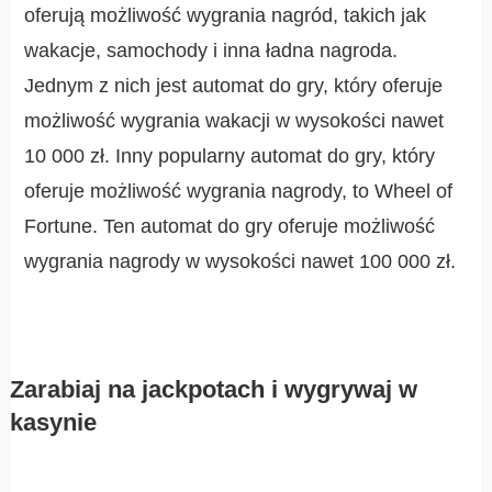
oferują możliwość wygrania nagród, takich jak
wakacje, samochody i inna ładna nagroda.
Jednym z nich jest automat do gry, który oferuje
możliwość wygrania wakacji w wysokości nawet
10 000 zł. Inny popularny automat do gry, który
oferuje możliwość wygrania nagrody, to Wheel of
Fortune. Ten automat do gry oferuje możliwość
wygrania nagrody w wysokości nawet 100 000 zł.
Zarabiaj na jackpotach i wygrywaj w
kasynie