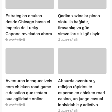
Estrategias ocultas
Qədim xəzinələr pinco
desde Chicago hasta el
slotu ilə bağlıdır,
imperio de Lucky
firavanlıq və güc
Capone reveladas ahora
simvolları sizi gözləyir
2026年8月6日
2026年8月6日
Aventuras inesquecíveis
Absurda aventura y
com chicken road game
reflejos rápidos te
e desafios que testam
esperan en chicken road
sua agilidade online
casino, un juego casual
inolvidable y adictivo
2026年8月6日
2026年8月6日