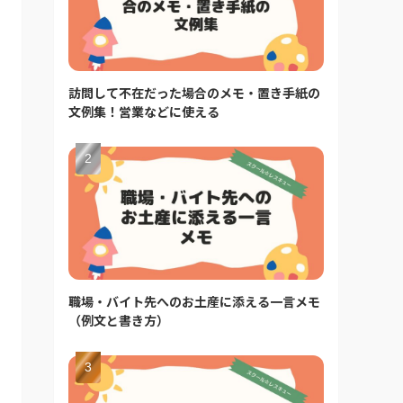
訪問して不在だった場合のメモ・置き手紙の
文例集！営業などに使える
職場・バイト先へのお土産に添える一言メモ
（例文と書き方）