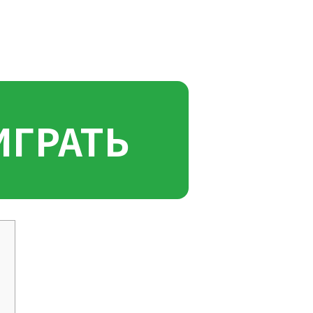
 ИГРАТЬ