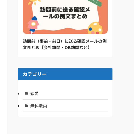
訪問前（事前・前日）に送る確認メールの例
文まとめ【会社訪問・OB訪問など】
カテゴリー
恋愛
無料漫画