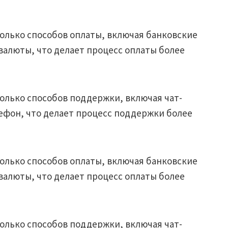
колько способов оплаты, включая банковские
валюты, что делает процесс оплаты более
колько способов поддержки, включая чат-
лефон, что делает процесс поддержки более
колько способов оплаты, включая банковские
валюты, что делает процесс оплаты более
колько способов поддержки, включая чат-