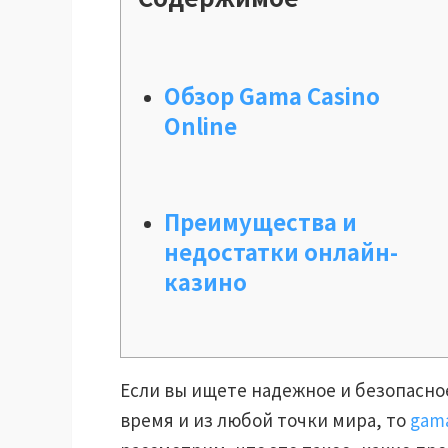
Обзор Gama Casino
Online
Преимущества и
недостатки онлайн-
казино
Если вы ищете надежное и безопасное
время и из любой точки мира, то
gama