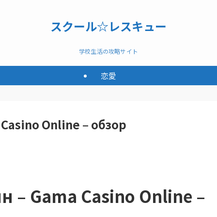
スクール☆レスキュー
学校生活の攻略サイト
恋愛
Casino Online – обзор
н – Gama Casino Online –