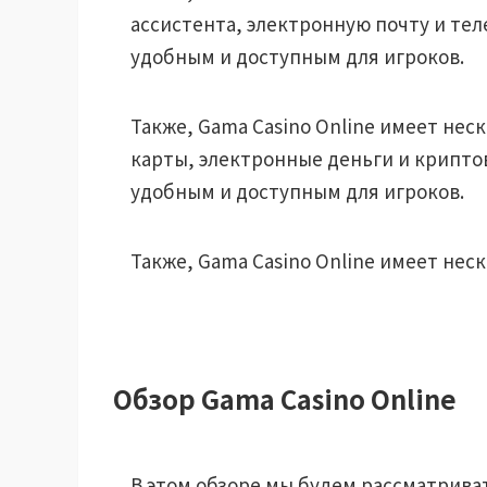
ассистента, электронную почту и те
удобным и доступным для игроков.
Также, Gama Casino Online имеет нес
карты, электронные деньги и крипто
удобным и доступным для игроков.
Также, Gama Casino Online имеет не
Обзор Gama Casino Online
В этом обзоре мы будем рассматриват