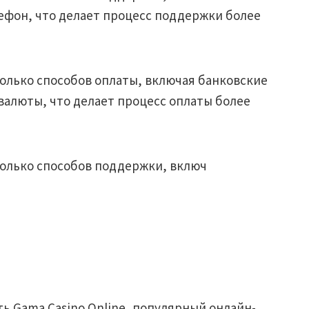
лефон, что делает процесс поддержки более
колько способов оплаты, включая банковские
валюты, что делает процесс оплаты более
сколько способов поддержки, включ
ь Gama Casino Online, популярный онлайн-