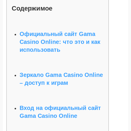
Содержимое
Официальный сайт Gama
Casino Online: что это и как
использовать
Зеркало Gama Casino Online
– доступ к играм
Вход на официальный сайт
Gama Casino Online