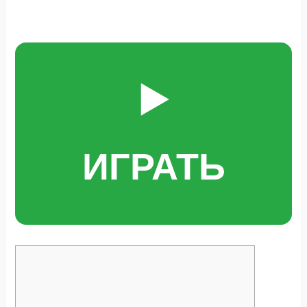
▶️
ИГРАТЬ