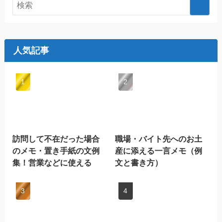
人気記事
訪問して不在だった場合
職場・バイト先へのお土
のメモ・置き手紙の文例
産に添える一言メモ（例
集！営業などに使える
文と書き方）