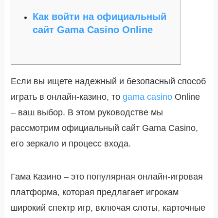
Как войти на официальный
сайт Gama Casino Online
Если вы ищете надежный и безопасный способ
играть в онлайн-казино, то
gama casino
Online
– ваш выбор. В этом руководстве мы
рассмотрим официальный сайт Gama Casino,
его зеркало и процесс входа.
Гама Казино – это популярная онлайн-игровая
платформа, которая предлагает игрокам
широкий спектр игр, включая слоты, карточные