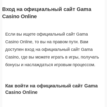
Вход на официальный сайт Gama
Casino Online
Если вы ищете официальный сайт Gama
Casino Online, то вы на правом пути. Вам
доступен вход на официальный сайт Gama
Casino, где вы можете играть в игры, получать
бонусы и наслаждаться игровым процессом.
Как войти на официальный сайт Gama
Casino Online