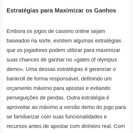
Estratégias para Maximizar os Ganhos
Embora os jogos de cassino online sejam
baseados na sorte, existem algumas estratégias
que os jogadores podem utilizar para maximizar
suas chances de ganhar no «gates of olympus
demo». Uma dessas estratégias é gerenciar o
bankroll de forma responsável, definindo um
orçamento máximo para apostas e evitando
perseguições de perdas. Outra estratégia é
aproveitar ao máximo a versão demo do jogo para
se familiarizar com suas funcionalidades e
recursos antes de apostar com dinheiro real. Com