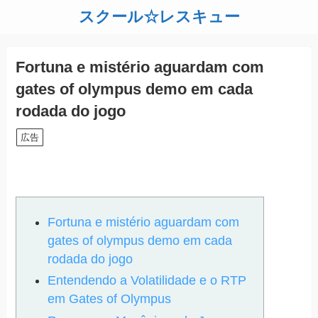
スクール☆レスキュー
Fortuna e mistério aguardam com
gates of olympus demo em cada
rodada do jogo
広告
Fortuna e mistério aguardam com
gates of olympus demo em cada
rodada do jogo
Entendendo a Volatilidade e o RTP
em Gates of Olympus