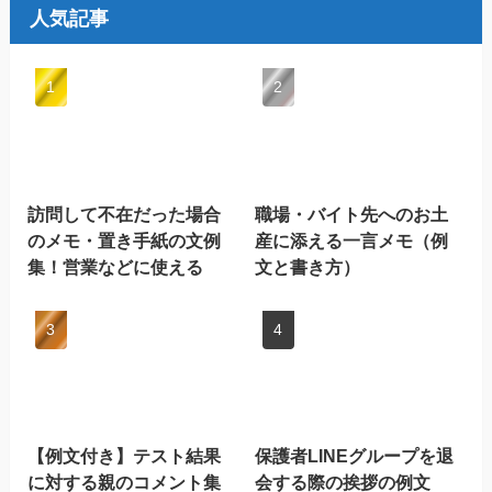
人気記事
訪問して不在だった場合
職場・バイト先へのお土
のメモ・置き手紙の文例
産に添える一言メモ（例
集！営業などに使える
文と書き方）
【例文付き】テスト結果
保護者LINEグループを退
に対する親のコメント集
会する際の挨拶の例文