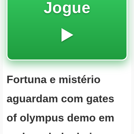
Jogue
▶️
Fortuna e mistério
aguardam com gates
of olympus demo em