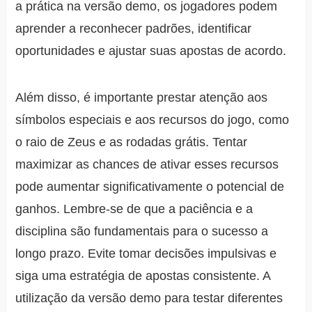
a prática na versão demo, os jogadores podem
aprender a reconhecer padrões, identificar
oportunidades e ajustar suas apostas de acordo.
Além disso, é importante prestar atenção aos
símbolos especiais e aos recursos do jogo, como
o raio de Zeus e as rodadas grátis. Tentar
maximizar as chances de ativar esses recursos
pode aumentar significativamente o potencial de
ganhos. Lembre-se de que a paciência e a
disciplina são fundamentais para o sucesso a
longo prazo. Evite tomar decisões impulsivas e
siga uma estratégia de apostas consistente. A
utilização da versão demo para testar diferentes