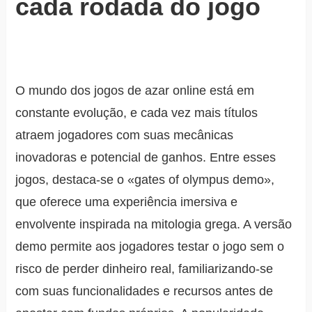
cada rodada do jogo
O mundo dos jogos de azar online está em
constante evolução, e cada vez mais títulos
atraem jogadores com suas mecânicas
inovadoras e potencial de ganhos. Entre esses
jogos, destaca-se o «gates of olympus demo»,
que oferece uma experiência imersiva e
envolvente inspirada na mitologia grega. A versão
demo permite aos jogadores testar o jogo sem o
risco de perder dinheiro real, familiarizando-se
com suas funcionalidades e recursos antes de