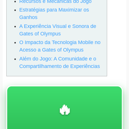
Recursos e Mecânicas do Jogo
Estratégias para Maximizar os
Ganhos
A Experiência Visual e Sonora de
Gates of Olympus
O Impacto da Tecnologia Mobile no
Acesso a Gates of Olympus
Além do Jogo: A Comunidade e o
Compartilhamento de Experiências
🔥