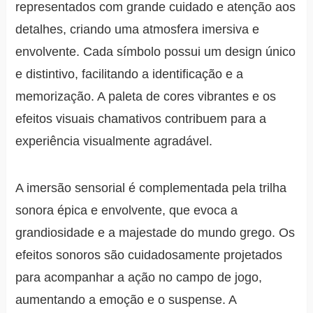
representados com grande cuidado e atenção aos
detalhes, criando uma atmosfera imersiva e
envolvente. Cada símbolo possui um design único
e distintivo, facilitando a identificação e a
memorização. A paleta de cores vibrantes e os
efeitos visuais chamativos contribuem para a
experiência visualmente agradável.
A imersão sensorial é complementada pela trilha
sonora épica e envolvente, que evoca a
grandiosidade e a majestade do mundo grego. Os
efeitos sonoros são cuidadosamente projetados
para acompanhar a ação no campo de jogo,
aumentando a emoção e o suspense. A