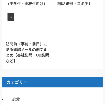
（中学生・高校生向け）
【部活退部・スポ少】
訪問前（事前・前日）に
送る確認メールの例文ま
とめ【会社訪問・OB訪問
など】
カテゴリー
恋愛