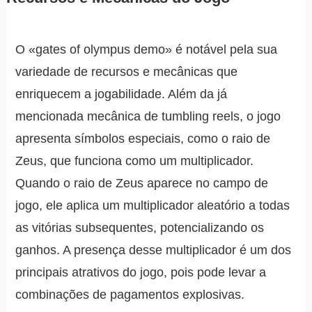
O «gates of olympus demo» é notável pela sua
variedade de recursos e mecânicas que
enriquecem a jogabilidade. Além da já
mencionada mecânica de tumbling reels, o jogo
apresenta símbolos especiais, como o raio de
Zeus, que funciona como um multiplicador.
Quando o raio de Zeus aparece no campo de
jogo, ele aplica um multiplicador aleatório a todas
as vitórias subsequentes, potencializando os
ganhos. A presença desse multiplicador é um dos
principais atrativos do jogo, pois pode levar a
combinações de pagamentos explosivas.