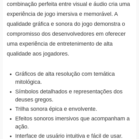
combinação perfeita entre visual e áudio cria uma
experiência de jogo imersiva e memorável. A
qualidade gráfica e sonora do jogo demonstra o
compromisso dos desenvolvedores em oferecer
uma experiência de entretenimento de alta
qualidade aos jogadores.
Gráficos de alta resolução com temática
mitológica.
Símbolos detalhados e representações dos
deuses gregos.
Trilha sonora épica e envolvente.
Efeitos sonoros imersivos que acompanham a
ação.
Interface de usuário intuitiva e fácil de usar.