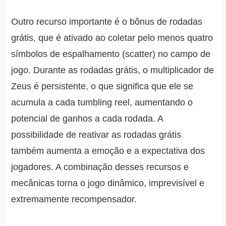
Outro recurso importante é o bônus de rodadas
grátis, que é ativado ao coletar pelo menos quatro
símbolos de espalhamento (scatter) no campo de
jogo. Durante as rodadas grátis, o multiplicador de
Zeus é persistente, o que significa que ele se
acumula a cada tumbling reel, aumentando o
potencial de ganhos a cada rodada. A
possibilidade de reativar as rodadas grátis
também aumenta a emoção e a expectativa dos
jogadores. A combinação desses recursos e
mecânicas torna o jogo dinâmico, imprevisível e
extremamente recompensador.