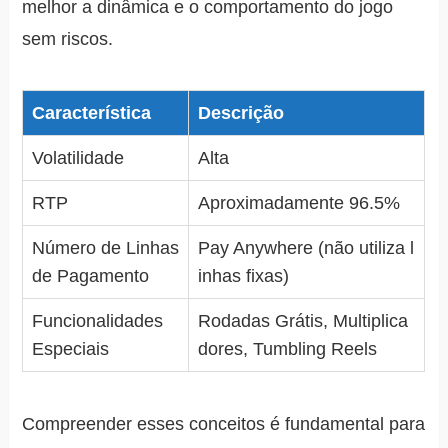
melhor a dinâmica e o comportamento do jogo
sem riscos.
Característica
Descrição
Volatilidade
Alta
RTP
Aproximadamente 96.5%
Número de Linhas
Pay Anywhere (não utiliza l
de Pagamento
inhas fixas)
Funcionalidades
Rodadas Grátis, Multiplica
Especiais
dores, Tumbling Reels
Compreender esses conceitos é fundamental para