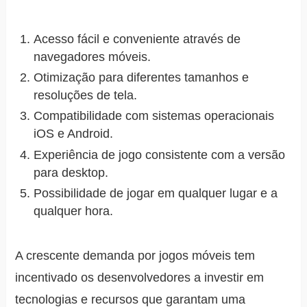
Acesso fácil e conveniente através de
navegadores móveis.
Otimização para diferentes tamanhos e
resoluções de tela.
Compatibilidade com sistemas operacionais
iOS e Android.
Experiência de jogo consistente com a versão
para desktop.
Possibilidade de jogar em qualquer lugar e a
qualquer hora.
A crescente demanda por jogos móveis tem
incentivado os desenvolvedores a investir em
tecnologias e recursos que garantam uma