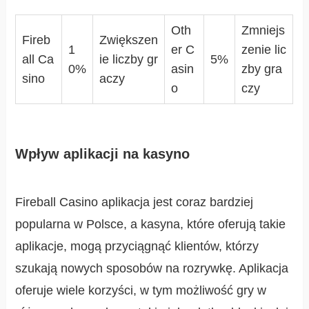
Oth
Zmniejs
Fireb
Zwiększen
1
er C
zenie lic
all Ca
ie liczby gr
5%
0%
asin
zby gra
sino
aczy
o
czy
Wpływ aplikacji na kasyno
Fireball Casino aplikacja jest coraz bardziej
popularna w Polsce, a kasyna, które oferują takie
aplikacje, mogą przyciągnąć klientów, którzy
szukają nowych sposobów na rozrywkę. Aplikacja
oferuje wiele korzyści, w tym możliwość gry w