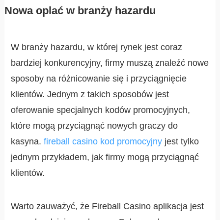
Nowa oplać w branży hazardu
W branży hazardu, w której rynek jest coraz
bardziej konkurencyjny, firmy muszą znaleźć nowe
sposoby na różnicowanie się i przyciągnięcie
klientów. Jednym z takich sposobów jest
oferowanie specjalnych kodów promocyjnych,
które mogą przyciągnąć nowych graczy do
kasyna.
fireball casino kod promocyjny
jest tylko
jednym przykładem, jak firmy mogą przyciągnąć
klientów.
Warto zauważyć, że Fireball Casino aplikacja jest