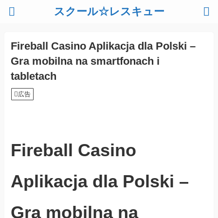
スクール☆レスキュー
Fireball Casino Aplikacja dla Polski –
Gra mobilna na smartfonach i
tabletach
広告
Fireball Casino
Aplikacja dla Polski –
Gra mobilna na