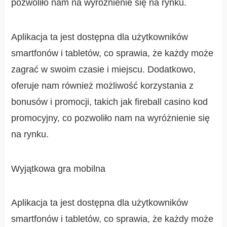
pozwoliło nam na wyróżnienie się na rynku.
Aplikacja ta jest dostępna dla użytkowników
smartfonów i tabletów, co sprawia, że każdy może
zagrać w swoim czasie i miejscu. Dodatkowo,
oferuje nam również możliwość korzystania z
bonusów i promocji, takich jak fireball casino kod
promocyjny, co pozwoliło nam na wyróżnienie się
na rynku.
Wyjątkowa gra mobilna
Aplikacja ta jest dostępna dla użytkowników
smartfonów i tabletów, co sprawia, że każdy może