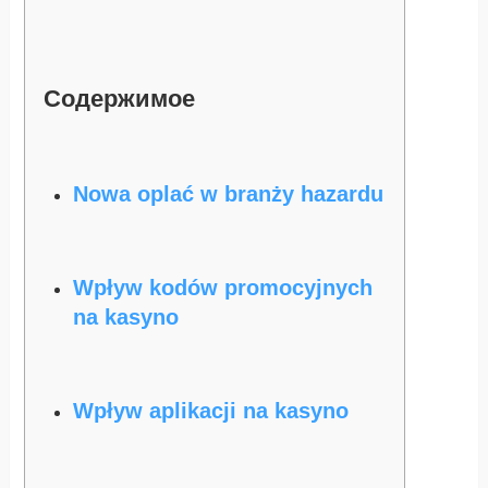
Содержимое
Nowa oplać w branży hazardu
Wpływ kodów promocyjnych
na kasyno
Wpływ aplikacji na kasyno