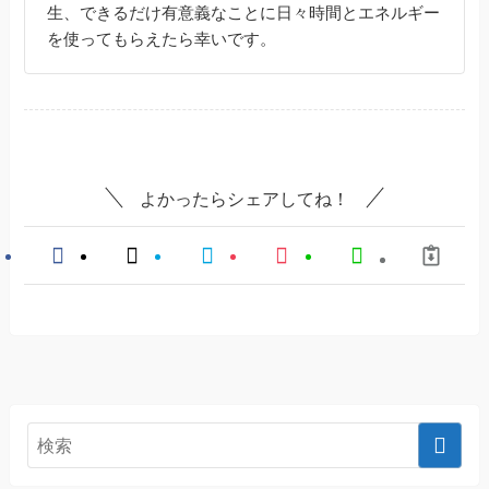
生、できるだけ有意義なことに日々時間とエネルギー
を使ってもらえたら幸いです。
よかったらシェアしてね！