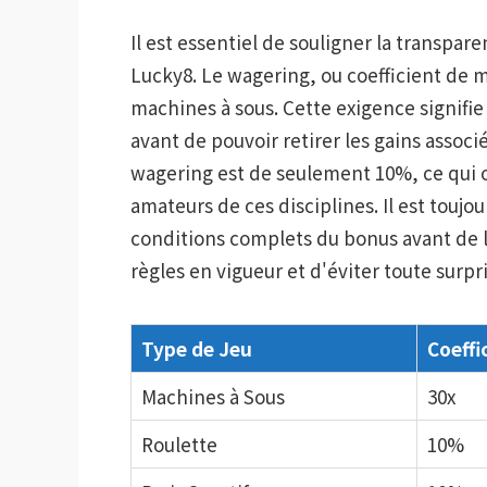
Il est essentiel de souligner la transpa
Lucky8. Le wagering, ou coefficient de m
machines à sous. Cette exigence signifie 
avant de pouvoir retirer les gains associés
wagering est de seulement 10%, ce qui o
amateurs de ces disciplines. Il est touj
conditions complets du bonus avant de 
règles en vigueur et d'éviter toute surpri
Type de Jeu
Coeffi
Machines à Sous
30x
Roulette
10%