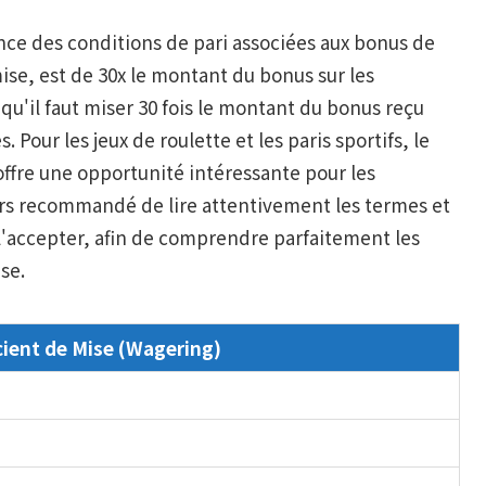
rence des conditions de pari associées aux bonus de
ise, est de 30x le montant du bonus sur les
qu'il faut miser 30 fois le montant du bonus reçu
. Pour les jeux de roulette et les paris sportifs, le
ffre une opportunité intéressante pour les
ours recommandé de lire attentivement les termes et
l'accepter, afin de comprendre parfaitement les
se.
cient de Mise (Wagering)