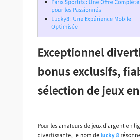
Paris Sportifs : Une Offre Complète
pour les Passionnés
Lucky8 : Une Expérience Mobile
Optimisée
Exceptionnel divert
bonus exclusifs, fiab
sélection de jeux en
Pour les amateurs de jeux d'argent en li
divertissante, le nom de
lucky 8
résonne 