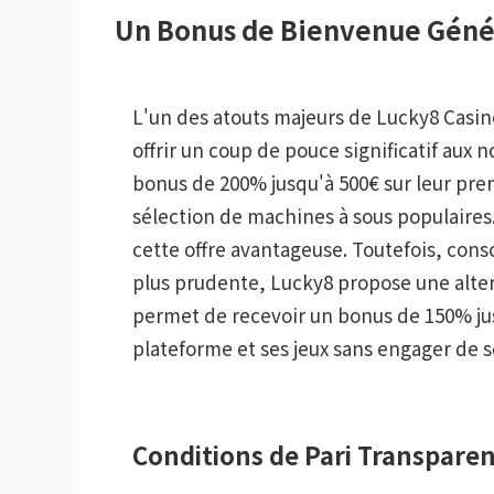
Un Bonus de Bienvenue Génér
L'un des atouts majeurs de Lucky8 Casi
offrir un coup de pouce significatif aux 
bonus de 200% jusqu'à 500€ sur leur pre
sélection de machines à sous populaires
cette offre avantageuse. Toutefois, con
plus prudente, Lucky8 propose une altern
permet de recevoir un bonus de 150% jusq
plateforme et ses jeux sans engager de
Conditions de Pari Transparen