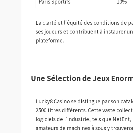
Paris Sportifs
10%
La clarté et l'équité des conditions de
ses joueurs et contribuent à instaurer u
plateforme.
Une Sélection de Jeux Enorm
Lucky8 Casino se distingue par son cata
2500 titres différents. Cette vaste colle
logiciels de l'industrie, tels que NetEnt
amateurs de machines à sous y trouvero