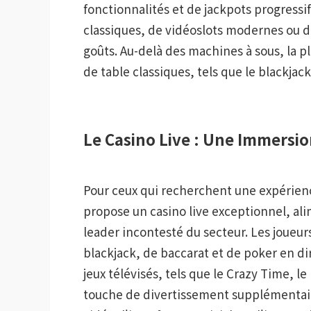
fonctionnalités et de jackpots progressi
classiques, de vidéoslots modernes ou de 
goûts. Au-delà des machines à sous, la 
de table classiques, tels que le blackjack,
Le Casino Live : Une Immersio
Pour ceux qui recherchent une expérienc
propose un casino live exceptionnel, al
leader incontesté du secteur. Les joueurs
blackjack, de baccarat et de poker en di
jeux télévisés, tels que le Crazy Time, 
touche de divertissement supplémentaire 