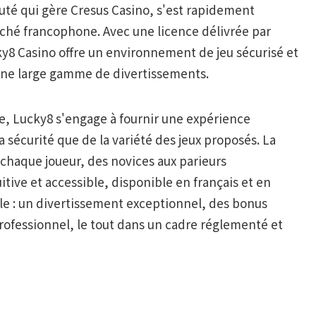
té qui gère Cresus Casino, s'est rapidement
hé francophone. Avec une licence délivrée par
ky8 Casino offre un environnement de jeu sécurisé et
'une large gamme de divertissements.
e, Lucky8 s'engage à fournir une expérience
la sécurité que de la variété des jeux proposés. La
chaque joueur, des novices aux parieurs
tive et accessible, disponible en français et en
le : un divertissement exceptionnel, des bonus
t professionnel, le tout dans un cadre réglementé et