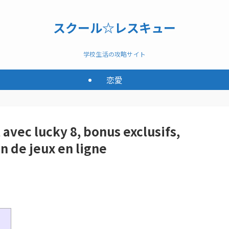
スクール☆レスキュー
学校生活の攻略サイト
恋愛
avec lucky 8, bonus exclusifs,
on de jeux en ligne