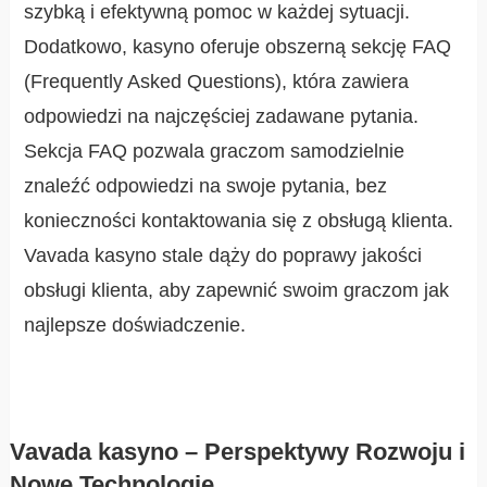
szybką i efektywną pomoc w każdej sytuacji.
Dodatkowo, kasyno oferuje obszerną sekcję FAQ
(Frequently Asked Questions), która zawiera
odpowiedzi na najczęściej zadawane pytania.
Sekcja FAQ pozwala graczom samodzielnie
znaleźć odpowiedzi na swoje pytania, bez
konieczności kontaktowania się z obsługą klienta.
Vavada kasyno stale dąży do poprawy jakości
obsługi klienta, aby zapewnić swoim graczom jak
najlepsze doświadczenie.
Vavada kasyno – Perspektywy Rozwoju i
Nowe Technologie