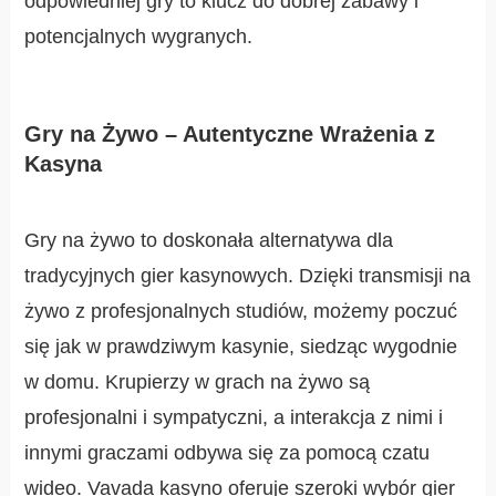
odpowiedniej gry to klucz do dobrej zabawy i
potencjalnych wygranych.
Gry na Żywo – Autentyczne Wrażenia z
Kasyna
Gry na żywo to doskonała alternatywa dla
tradycyjnych gier kasynowych. Dzięki transmisji na
żywo z profesjonalnych studiów, możemy poczuć
się jak w prawdziwym kasynie, siedząc wygodnie
w domu. Krupierzy w grach na żywo są
profesjonalni i sympatyczni, a interakcja z nimi i
innymi graczami odbywa się za pomocą czatu
wideo. Vavada kasyno oferuje szeroki wybór gier