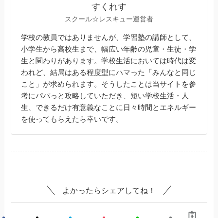
すくれす
スクール☆レスキュー運営者
学校の教員ではありませんが、学習塾の講師として、
小学生から高校生まで、幅広い年齢の児童・生徒・学
生と関わりがあります。学校生活においては時代は変
われど、結局はある程度型にハマった「みんなと同じ
こと」が求められます。そうしたことは当サイトを参
考にパパっと攻略していただき、短い学校生活・人
生、できるだけ有意義なことに日々時間とエネルギー
を使ってもらえたら幸いです。
よかったらシェアしてね！