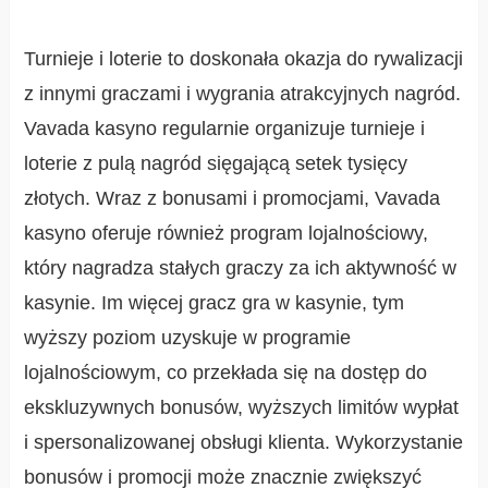
Turnieje i loterie to doskonała okazja do rywalizacji
z innymi graczami i wygrania atrakcyjnych nagród.
Vavada kasyno regularnie organizuje turnieje i
loterie z pulą nagród sięgającą setek tysięcy
złotych. Wraz z bonusami i promocjami, Vavada
kasyno oferuje również program lojalnościowy,
który nagradza stałych graczy za ich aktywność w
kasynie. Im więcej gracz gra w kasynie, tym
wyższy poziom uzyskuje w programie
lojalnościowym, co przekłada się na dostęp do
ekskluzywnych bonusów, wyższych limitów wypłat
i spersonalizowanej obsługi klienta. Wykorzystanie
bonusów i promocji może znacznie zwiększyć