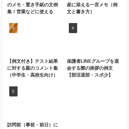
のメモ・置き手紙の文例
産に添える一言メモ（例
集！営業などに使える
文と書き方）
【例文付き】テスト結果
保護者LINEグループを退
に対する親のコメント集
会する際の挨拶の例文
（中学生・高校生向け）
【部活退部・スポ少】
訪問前（事前・前日）に