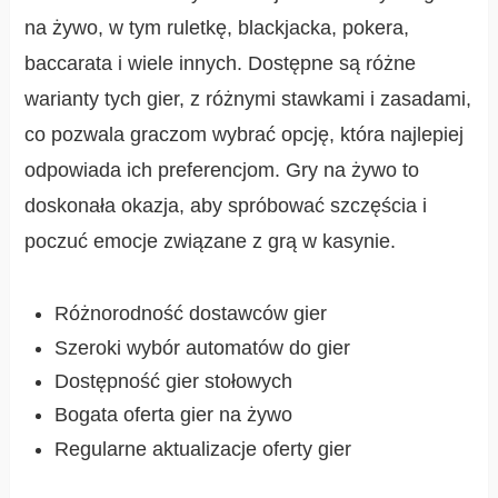
na żywo, w tym ruletkę, blackjacka, pokera,
baccarata i wiele innych. Dostępne są różne
warianty tych gier, z różnymi stawkami i zasadami,
co pozwala graczom wybrać opcję, która najlepiej
odpowiada ich preferencjom. Gry na żywo to
doskonała okazja, aby spróbować szczęścia i
poczuć emocje związane z grą w kasynie.
Różnorodność dostawców gier
Szeroki wybór automatów do gier
Dostępność gier stołowych
Bogata oferta gier na żywo
Regularne aktualizacje oferty gier