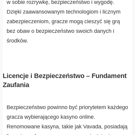
w sobie rozrywkę, bezpieczeństwo i wygodę.
Dzięki zaawansowanym technologiom i licznym
zabezpieczeniom, gracze mogą cieszyć się grą
bez obaw o bezpieczeństwo swoich danych i
środków.
Licencje i Bezpieczeństwo – Fundament
Zaufania
Bezpieczeństwo powinno być priorytetem każdego
gracza wybierającego kasyno online.
Renomowane kasyna, takie jak Vavada, posiadają