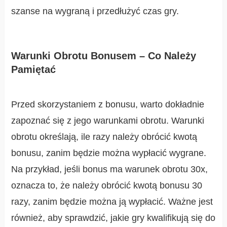
szanse na wygraną i przedłużyć czas gry.
Warunki Obrotu Bonusem – Co Należy
Pamiętać
Przed skorzystaniem z bonusu, warto dokładnie
zapoznać się z jego warunkami obrotu. Warunki
obrotu określają, ile razy należy obrócić kwotą
bonusu, zanim będzie można wypłacić wygrane.
Na przykład, jeśli bonus ma warunek obrotu 30x,
oznacza to, że należy obrócić kwotą bonusu 30
razy, zanim będzie można ją wypłacić. Ważne jest
również, aby sprawdzić, jakie gry kwalifikują się do