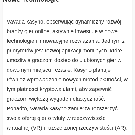
Vavada kasyno, obserwując dynamiczny rozwój
branży gier online, aktywnie inwestuje w nowe
technologie i innowacyjne rozwiązania. Jednym z
priorytetów jest rozwój aplikacji mobilnych, które
umożliwią graczom dostęp do ulubionych gier w
dowolnym miejscu i czasie. Kasyno planuje
również wprowadzenie nowych metod płatności, w
tym płatności kryptowalutami, aby zapewnić
graczom większą wygodę i elastyczność.
Ponadto, Vavada kasyno zamierza rozszerzyć
swoją ofertę gier o tytuły w rzeczywistości
wirtualnej (VR) i rozszerzonej rzeczywistości (AR),