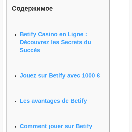
Содержимое
Betify Casino en Ligne :
Découvrez les Secrets du
Succès
Jouez sur Betify avec 1000 €
Les avantages de Betify
Comment jouer sur Betify