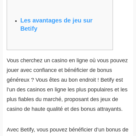
Les avantages de jeu sur
Betify
Vous cherchez un casino en ligne où vous pouvez
jouer avec confiance et bénéficier de bonus
généreux ? Vous êtes au bon endroit ! Betify est
l’un des casinos en ligne les plus populaires et les
plus fiables du marché, proposant des jeux de
casino de haute qualité et des bonus attrayants.
Avec Betify, vous pouvez bénéficier d’un bonus de