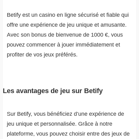
Betify est un casino en ligne sécurisé et fiable qui
offre une expérience de jeu unique et amusante.
Avec son bonus de bienvenue de 1000 €, vous
pouvez commencer à jouer immédiatement et
profiter de vos jeux préférés.
Les avantages de jeu sur Betify
Sur Betify, vous bénéficiez d’une expérience de
jeu unique et personnalisée. Grâce à notre
plateforme, vous pouvez choisir entre des jeux de