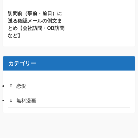
訪問前（事前・前日）に
送る確認メールの例文ま
とめ【会社訪問・OB訪問
など】
カテゴリー
恋愛
無料漫画