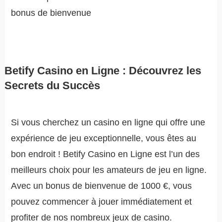
bonus de bienvenue
Betify Casino en Ligne : Découvrez les
Secrets du Succès
Si vous cherchez un casino en ligne qui offre une
expérience de jeu exceptionnelle, vous êtes au
bon endroit ! Betify Casino en Ligne est l’un des
meilleurs choix pour les amateurs de jeu en ligne.
Avec un bonus de bienvenue de 1000 €, vous
pouvez commencer à jouer immédiatement et
profiter de nos nombreux jeux de casino.