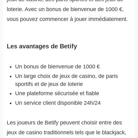
loterie. Avec un bonus de bienvenue de 1000 €,
vous pouvez commencer à jouer immédiatement.
Les avantages de Betify
Un bonus de bienvenue de 1000 €
Un large choix de jeux de casino, de paris
sportifs et de jeux de loterie
Une plateforme sécurisée et fiable
Un service client disponible 24h/24
Les joueurs de Betify peuvent choisir entre des
jeux de casino traditionnels tels que le blackjack,