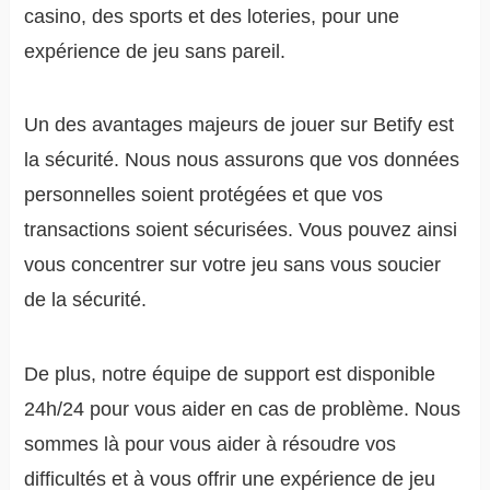
casino, des sports et des loteries, pour une
expérience de jeu sans pareil.
Un des avantages majeurs de jouer sur Betify est
la sécurité. Nous nous assurons que vos données
personnelles soient protégées et que vos
transactions soient sécurisées. Vous pouvez ainsi
vous concentrer sur votre jeu sans vous soucier
de la sécurité.
De plus, notre équipe de support est disponible
24h/24 pour vous aider en cas de problème. Nous
sommes là pour vous aider à résoudre vos
difficultés et à vous offrir une expérience de jeu