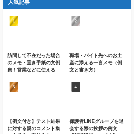
人気記事
訪問して不在だった場合
職場・バイト先へのお土
のメモ・置き手紙の文例
産に添える一言メモ（例
集！営業などに使える
文と書き方）
【例文付き】テスト結果
保護者LINEグループを退
に対する親のコメント集
会する際の挨拶の例文