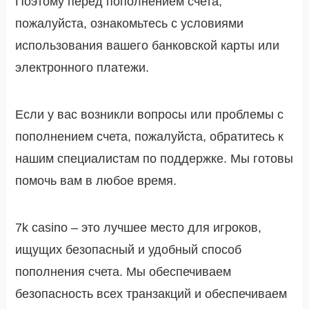
Поэтому перед пополнением счета,
пожалуйста, ознакомьтесь с условиями
использования вашего банковской карты или
электронного платежи.
Если у вас возникли вопросы или проблемы с
пополнением счета, пожалуйста, обратитесь к
нашим специалистам по поддержке. Мы готовы
помочь вам в любое время.
7k casino – это лучшее место для игроков,
ищущих безопасный и удобный способ
пополнения счета. Мы обеспечиваем
безопасность всех транзакций и обеспечиваем