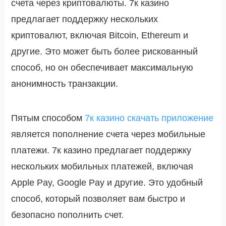
счета через криптовалюты. 7к казино
предлагает поддержку нескольких
криптовалют, включая Bitcoin, Ethereum и
другие. Это может быть более рискованный
способ, но он обеспечивает максимальную
анонимность транзакции.
Пятым способом
7к казино скачать приложение
является пополнение счета через мобильные
платежи. 7к казино предлагает поддержку
нескольких мобильных платежей, включая
Apple Pay, Google Pay и другие. Это удобный
способ, который позволяет вам быстро и
безопасно пополнить счет.