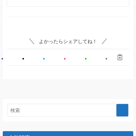
よかったらシェアしてね！