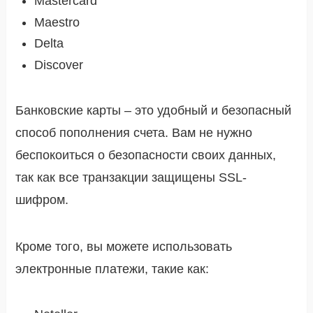
Mastercard
Maestro
Delta
Discover
Банковские карты – это удобный и безопасный
способ пополнения счета. Вам не нужно
беспокоиться о безопасности своих данных,
так как все транзакции защищены SSL-
шифром.
Кроме того, вы можете использовать
электронные платежи, такие как: