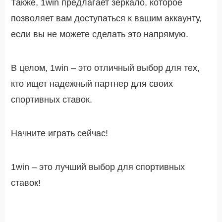
Также, 1win предлагает зеркало, которое
позволяет вам доступаться к вашим аккаунту,
если вы не можете сделать это напрямую.
В целом, 1win – это отличный выбор для тех,
кто ищет надежный партнер для своих
спортивных ставок.
Начните играть сейчас!
1win – это лучший выбор для спортивных
ставок!