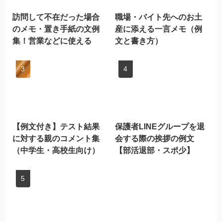
訪問して不在だった場合
職場・バイト先へのお土
のメモ・置き手紙の文例
産に添える一言メモ（例
集！営業などに使える
文と書き方）
【例文付き】テスト結果
保護者LINEグループを退
に対する親のコメント集
会する際の挨拶の例文
（中学生・高校生向け）
【部活退部・スポ少】