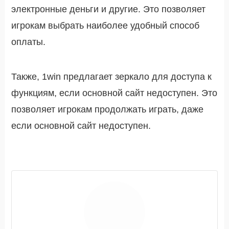
электронные деньги и другие. Это позволяет
игрокам выбрать наиболее удобный способ
оплаты.
Также, 1win предлагает зеркало для доступа к
функциям, если основной сайт недоступен. Это
позволяет игрокам продолжать играть, даже
если основной сайт недоступен.