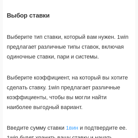
Выбор ставки
Выберите тип ставки, который вам нужен. 1win
предлагает различные типы ставок, включая
одиночные ставки, пари и системы.
Выберите коэффициент, на который вы хотите
сделать ставку. 1win предлагает различные
коэффициенты, чтобы вы могли найти
наиболее выгодный вариант.
Введите сумму ставки
1вин
и подтвердите ее.
1win будет хранить вашу ставку и начать