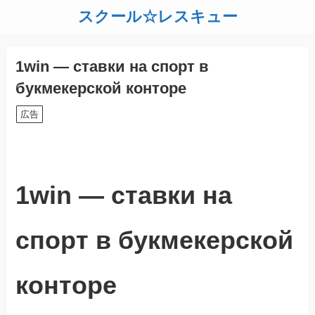
スクール☆レスキュー
1win — ставки на спорт в
букмекерской конторе
広告
1win — ставки на
спорт в букмекерской
конторе