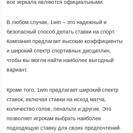
все зеркала являются официальными.
В любом случае, 1win – это надежный и
безопасный способ делать ставки на спорт.
Компания предлагает высокие коэффициенты
и широкий спектр спортивных дисциплин,
чтобы вы могли найти наиболее выгодный
вариант.
Кроме того, 1win предлагает широкий спектр
ставок, включая ставки на исход матча,
количество голов, пенальти и другие. Это
позволяет игрокам выбрать наиболее
подходящую ставку для своих предпочтений.