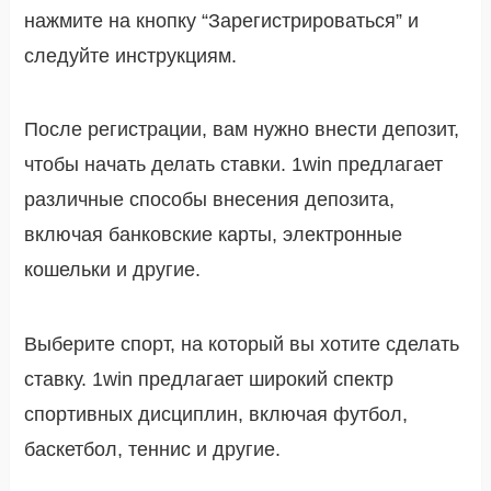
нажмите на кнопку “Зарегистрироваться” и
следуйте инструкциям.
После регистрации, вам нужно внести депозит,
чтобы начать делать ставки. 1win предлагает
различные способы внесения депозита,
включая банковские карты, электронные
кошельки и другие.
Выберите спорт, на который вы хотите сделать
ставку. 1win предлагает широкий спектр
спортивных дисциплин, включая футбол,
баскетбол, теннис и другие.