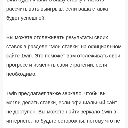
рассчитывать выигрыш, если ваша ставка
будет успешной.
Вы можете отслеживать результаты своих
ставок в разделе “Мои ставки” на официальном
сайте 1win. Это поможет вам отслеживать свои
прогресс и изменять свои стратегии, если
необходимо.
1win предлагает также зеркало, чтобы вы
могли делать ставки, если официальный сайт
не доступен. Вы можете найти зеркало 1win в
интернете, но будьте осторожны, потому что не