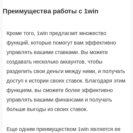
Преимущества работы с 1win
Кроме того, 1win предлагает множество
функций, которые помогут вам эффективно
управлять вашими ставками. Вы можете
создавать несколько аккаунтов, чтобы
разделить свои деньги между ними, и получать
доступ к истории своих ставок. Благодаря этим
функциям, вы сможете более эффективно
управлять вашими финансами и получать
больше выгоды из своих ставок.
Еще одним преимуществом 1win является ее