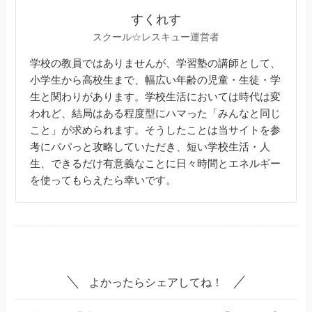
すくれす
スクール☆レスキュー運営者
学校の教員ではありませんが、学習塾の講師として、
小学生から高校生まで、幅広い年齢の児童・生徒・学
生と関わりがあります。学校生活においては時代は変
われど、結局はある程度型にハマった「みんなと同じ
こと」が求められます。そうしたことは当サイトを参
考にパパっと攻略していただき、短い学校生活・人
生、できるだけ有意義なことに日々時間とエネルギー
を使ってもらえたら幸いです。
よかったらシェアしてね！