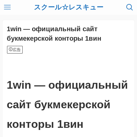
スクール☆レスキュー
1win — официальный сайт
букмекерской конторы 1вин
広告
1win — официальный
сайт букмекерской
конторы 1вин