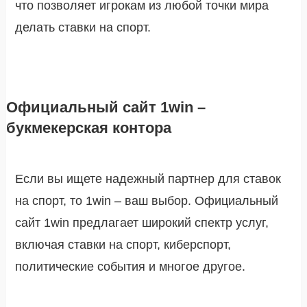
что позволяет игрокам из любой точки мира
делать ставки на спорт.
Официальный сайт 1win –
букмекерская контора
Если вы ищете надежный партнер для ставок
на спорт, то 1win – ваш выбор. Официальный
сайт 1win предлагает широкий спектр услуг,
включая ставки на спорт, киберспорт,
политические события и многое другое.