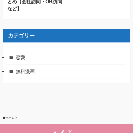
とめ【会社訪問・OB訪問
など】
カテゴリー
恋愛
無料漫画
ホーム