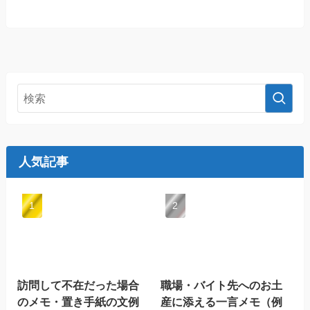
人気記事
訪問して不在だった場合
職場・バイト先へのお土
のメモ・置き手紙の文例
産に添える一言メモ（例